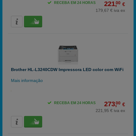
221,
00
RECEBA EM 24 HORAS
€
179,67 € iva ex
Brother HL-L3240CDW Impressora LED color com WiFi
Mais informação
273,
00
RECEBA EM 24 HORAS
€
221,95 € iva ex