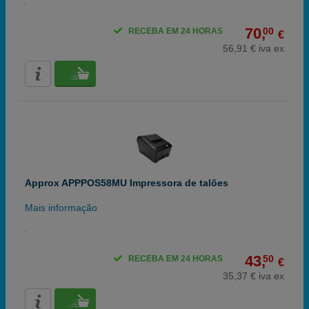
70,
00
RECEBA EM 24 HORAS
€
56,91 € iva ex
Approx APPPOS58MU Impressora de talões
Mais informação
43,
50
RECEBA EM 24 HORAS
€
35,37 € iva ex