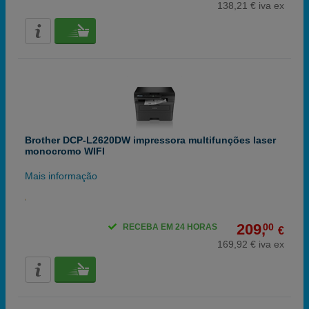
138,21 € iva ex
Brother DCP-L2620DW impressora multifunções laser
monocromo WIFI
Mais informação
209,
00
RECEBA EM 24 HORAS
€
169,92 € iva ex