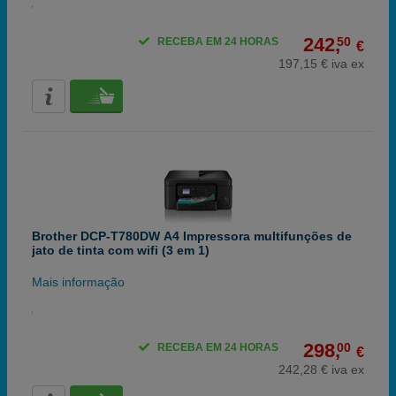
242,
50
RECEBA EM 24 HORAS
€
197,15 € iva ex
Brother DCP-T780DW A4 Impressora multifunções de
jato de tinta com wifi (3 em 1)
Mais informação
298,
00
RECEBA EM 24 HORAS
€
242,28 € iva ex