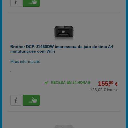
Brother DCP-J1460DW impressora de jato de tinta A4
multifunções com WiFi
Mais informação
155,
00
RECEBA EM 24 HORAS
€
126,02 € iva ex