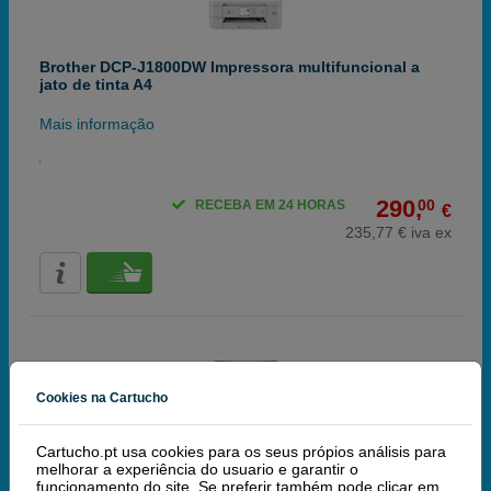
Brother DCP-J1800DW Impressora multifuncional a
jato de tinta A4
Mais informação
290,
00
RECEBA EM 24 HORAS
€
235,77 € iva ex
Cookies na Cartucho
Brother DCP-L1640W impressora laser monocromo A4
Cartucho.pt usa cookies para os seus própios análisis para
multifunções com WiFi
melhorar a experiência do usuario e garantir o
funcionamento do site. Se preferir também pode clicar em