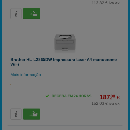
113,82 € iva ex
Brother HL-L2865DW Impressora laser A4 monocromo
WiFi
Mais informação
187,
00
RECEBA EM 24 HORAS
€
152,03 € iva ex