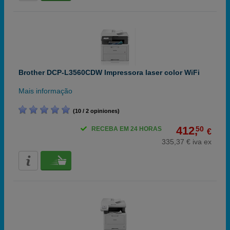
Brother DCP-L3560CDW Impressora laser color WiFi
Mais informação
(10 / 2 opiniones)
412,
50
RECEBA EM 24 HORAS
€
335,37 € iva ex