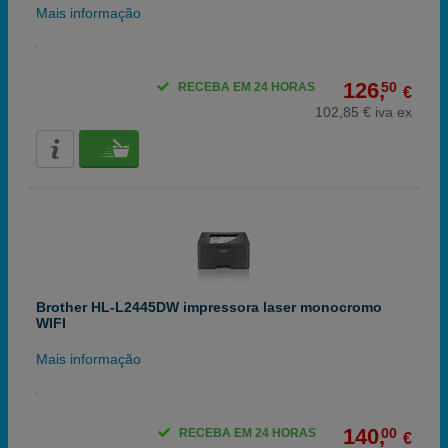
Mais informação
126,
50
RECEBA EM 24 HORAS
€
102,85 € iva ex
Brother HL-L2445DW impressora laser monocromo
WIFI
Mais informação
140,
00
RECEBA EM 24 HORAS
€