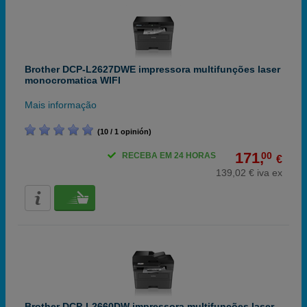
Brother DCP-L2627DWE impressora multifunções laser
monocromatica WIFI
Mais informação
(10 / 1 opinión)
171,
00
RECEBA EM 24 HORAS
€
139,02 € iva ex
Brother DCP-L2660DW impressora multifunções laser