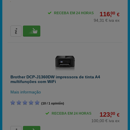
116,
00
RECEBA EM 24 HORAS
€
94,31 € iva ex
Brother DCP-J1360DW impressora de tinta A4
multifunções com WiFi
Mais informação
(10 / 1 opinión)
123,
00
RECEBA EM 24 HORAS
€
100,00 € iva ex