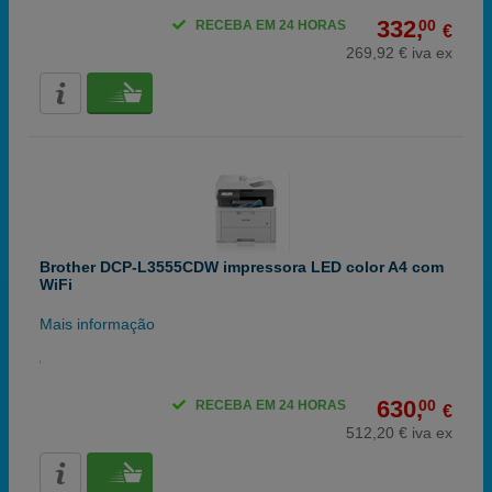
332,
00
RECEBA EM 24 HORAS
€
269,92 € iva ex
Brother DCP-L3555CDW impressora LED color A4 com
WiFi
Mais informação
630,
00
RECEBA EM 24 HORAS
€
512,20 € iva ex