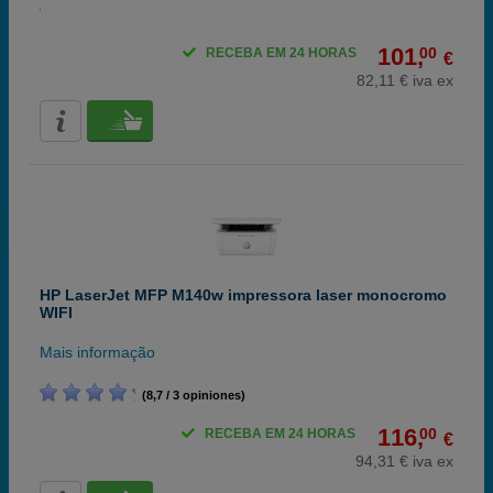
101,
00
RECEBA EM 24 HORAS
€
82,11 € iva ex
HP LaserJet MFP M140w impressora laser monocromo
WIFI
Mais informação
(8,7 / 3 opiniones)
116,
00
RECEBA EM 24 HORAS
€
94,31 € iva ex