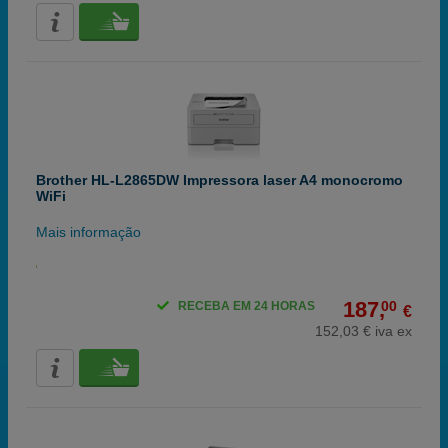
Brother HL-L2865DW Impressora laser A4 monocromo
WiFi
Mais informação
187,
00
RECEBA EM 24 HORAS
€
152,03 € iva ex