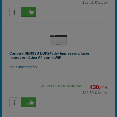
150,81 € iva ex
Canon i-SENSYS LBP243dw Impressora laser
monocromática A4 conm WiFi
Mais informação
430,
00
RECEBA EM 24 HORAS
€
349,59 € iva ex