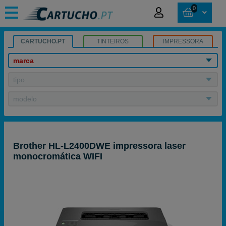
0
CARTUCHO.PT
TINTEIROS
IMPRESSORA
marca
tipo
modelo
Brother HL-L2400DWE impressora laser
monocromática WIFI