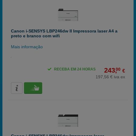
Canon i-SENSYS LBP246dw II Impressora laser A4 a
preto e branco com wifi
Mais informação
243,
00
RECEBA EM 24 HORAS
€
197,56 € iva ex