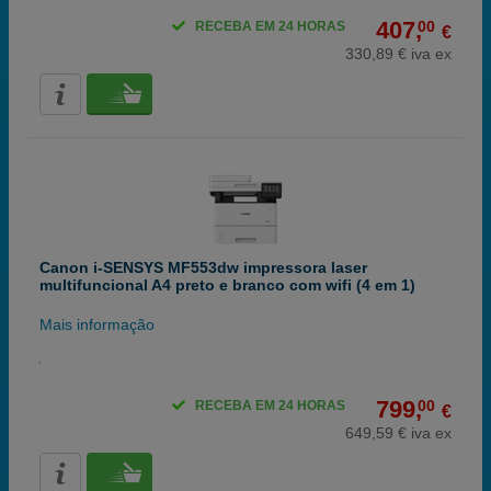
407,
00
RECEBA EM 24 HORAS
€
330,89 € iva ex
Canon i-SENSYS MF553dw impressora laser
multifuncional A4 preto e branco com wifi (4 em 1)
Mais informação
799,
00
RECEBA EM 24 HORAS
€
649,59 € iva ex