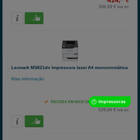
€
336,59 € iva ex
Lexmark MS821dn Impressora laser A4 monocromática
Mais informação
664,
00
RECEBA EM MAIS DE 24H
€
539,84 € iva ex