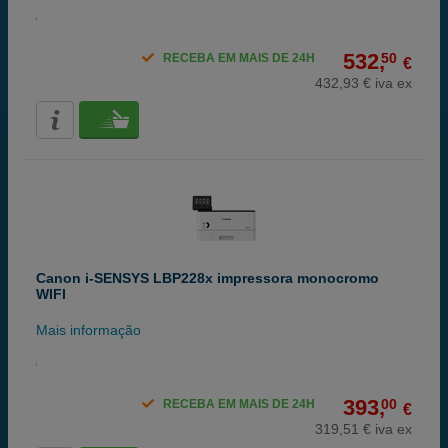
532,
50
RECEBA EM MAIS DE 24H
€
432,93 € iva ex
Canon i-SENSYS LBP228x impressora monocromo
WIFI
Mais informação
393,
00
RECEBA EM MAIS DE 24H
€
319,51 € iva ex