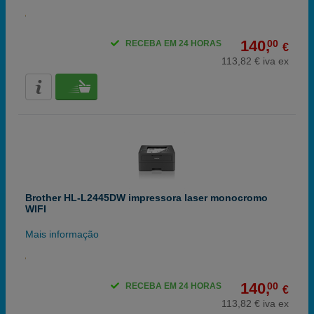
140,
00
RECEBA EM 24 HORAS
€
113,82 € iva ex
Brother HL-L2445DW impressora laser monocromo
WIFI
Mais informação
140,
00
RECEBA EM 24 HORAS
€
113,82 € iva ex