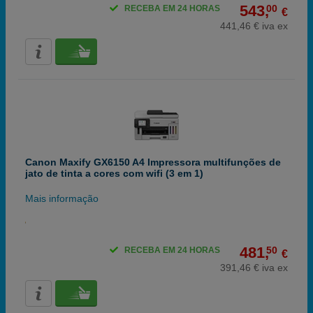
543,
00
RECEBA EM 24 HORAS
€
441,46 € iva ex
Canon Maxify GX6150 A4 Impressora multifunções de
jato de tinta a cores com wifi (3 em 1)
Mais informação
481,
50
RECEBA EM 24 HORAS
€
391,46 € iva ex