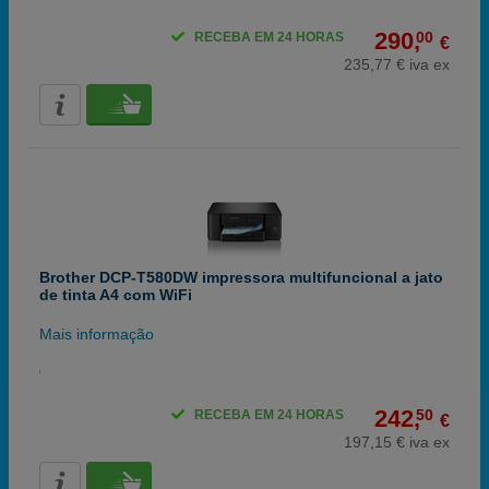
290,
00
RECEBA EM 24 HORAS
€
235,77 € iva ex
Brother DCP-T580DW impressora multifuncional a jato
de tinta A4 com WiFi
Mais informação
242,
50
RECEBA EM 24 HORAS
€
197,15 € iva ex