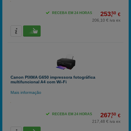
253,
50
RECEBA EM 24 HORAS
€
206,10 € iva ex
Canon PIXMA G650 impressora fotográfica
multifuncional A4 com Wi-Fi
Mais informação
267,
50
RECEBA EM 24 HORAS
€
217,48 € iva ex