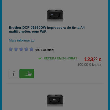
Brother DCP-J1360DW impressora de tinta A4
multifunções com WiFi
Mais informação
(10 / 1 opinión)
123,
00
RECEBA EM 24 HORAS
€
100,00 € iva ex