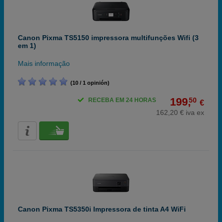
Canon Pixma TS5150 impressora multifunções Wifi (3
em 1)
Mais informação
(10 / 1 opinión)
199,
50
RECEBA EM 24 HORAS
€
162,20 € iva ex
Canon Pixma TS5350i Impressora de tinta A4 WiFi