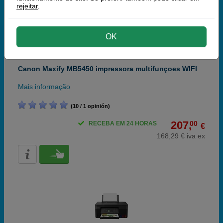
rejeitar
.
OK
Canon Maxify MB5450 impressora multifunçoes WIFI
Mais informação
(10 / 1 opinión)
207,
00
RECEBA EM 24 HORAS
€
168,29 € iva ex