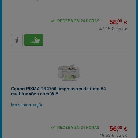
58,
00
RECEBA EM 24 HORAS
€
47,15 € iva ex
Canon PIXMA TR4756i impressora de tinta A4
multifunções com WiFi
Mais informação
56,
00
RECEBA EM 24 HORAS
€
45,53 € iva ex