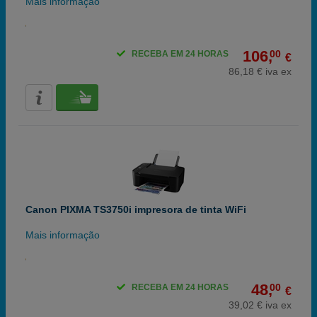
Mais informação
106,
00
RECEBA EM 24 HORAS
€
86,18 € iva ex
Canon PIXMA TS3750i impresora de tinta WiFi
Mais informação
48,
00
RECEBA EM 24 HORAS
€
39,02 € iva ex