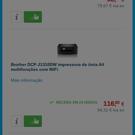
79,67 € iva ex
Brother DCP-J1310DW impressora de tinta A4
multifunções com WiFi
Mais informação
116,
00
RECEBA EM 24 HORAS
€
94,31 € iva ex