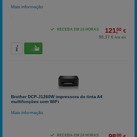
Mais informação
121,
00
RECEBA EM 24 HORAS
€
98,37 € iva ex
Brother DCP-J1260W impressora de tinta A4
multifunções com WiFi
Mais informação
98,
00
RECEBA EM 24 HORAS
€