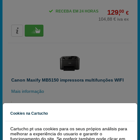
129,
00
RECEBA EM 24 HORAS
€
104,88 € iva ex
Canon Maxify MB5150 impressora multifunções WIFI
Mais informação
Cookies na Cartucho
159,
50
RECEBA EM 24 HORAS
€
129,67 € iva ex
Cartucho.pt usa cookies para os seus própios análisis para
melhorar a experiência do usuario e garantir o
funcionamento do site. Se preferir também pode clicar em