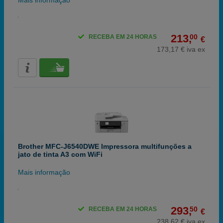
Mais informação
213,
00
RECEBA EM 24 HORAS
€
173,17 € iva ex
Brother MFC-J6540DWE Impressora multifunções a
jato de tinta A3 com WiFi
Mais informação
293,
50
RECEBA EM 24 HORAS
€
238,62 € iva ex