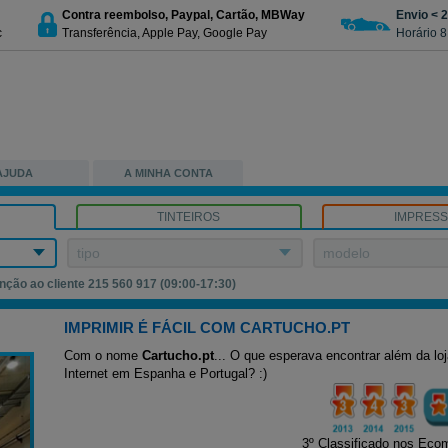
Contra reembolso, Paypal, Cartão, MBWay
Envio < 
c
Transferência, Apple Pay, Google Pay
Horário 8
AJUDA
A MINHA CONTA
TINTEIROS
IMPRES
tipo
modelo
nção ao cliente 215 560 917 (09:00-17:30)
IMPRIMIR É FÁCIL COM CARTUCHO.PT
Com o nome
Cartucho.pt
... O que esperava encontrar além da l
Internet em Espanha e Portugal? :)
3º Classificado nos Ec