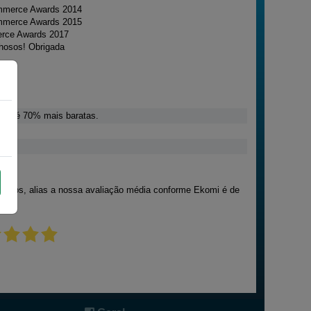
ommerce Awards 2014
ommerce Awards 2015
erce Awards 2017
hosos! Obrigada
, até 70% mais baratas.
.
tados, alias a nossa avaliação média conforme Ekomi é de
nça.