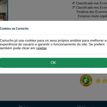
4º Classificado nos Ec
3º Classificado nos Ec
Finalista dos Ecomm
Estamos muito orgul
Cookies na Cartucho
O que nos faz únicos?
Ampla gama de consumíveis e alternativas mais económicas
Cartucho.pt usa cookies para os seus própios análisis para melhorar a
experiência do usuario e garantir o funcionamento do site. Se preferir
Processos eficientes para poupar em custos desnecessários
também pode clicar em
rejeitar
.
Serviço de envio rápido e eficaz, seja particular ou empresa.
,
De total confiança!
OK
Graças aos nossos clientes podemos conseguir os melhores resul
9,6. O nosso percurso prova que somos uma loja online de confia