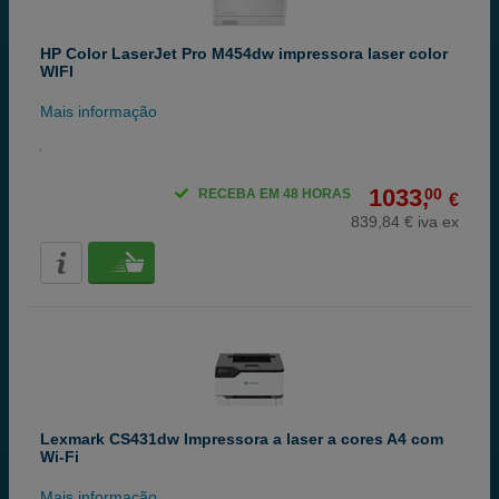
HP Color LaserJet Pro M454dw impressora laser color
WIFI
Mais informação
1033,
00
RECEBA EM 48 HORAS
€
839,84 € iva ex
Lexmark CS431dw Impressora a laser a cores A4 com
Wi-Fi
Mais informação