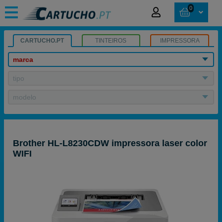
0
CARTUCHO.PT
TINTEIROS
IMPRESSORA
marca
tipo
modelo
Brother HL-L8230CDW impressora laser color
WIFI