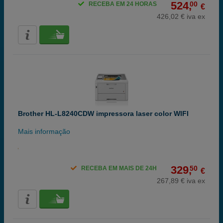
524,
00
RECEBA EM 24 HORAS
€
426,02 € iva ex
Brother HL-L8240CDW impressora laser color WIFI
Mais informação
329,
50
RECEBA EM MAIS DE 24H
€
267,89 € iva ex