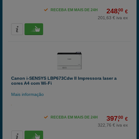
248,
00
RECEBA EM MAIS DE 24H
€
201,63 € iva ex
Canon i-SENSYS LBP673Cdw II Impressora laser a
cores A4 com Wi-Fi
Mais informação
397,
00
RECEBA EM MAIS DE 24H
€
322,76 € iva ex