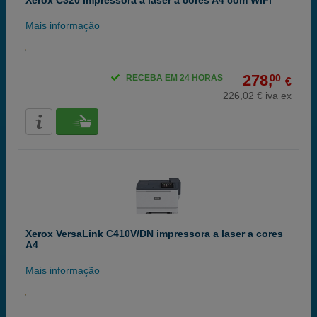
Xerox C320 Impressora a laser a cores A4 com WiFi
Mais informação
278,
00
RECEBA EM 24 HORAS
€
226,02 € iva ex
Xerox VersaLink C410V/DN impressora a laser a cores
A4
Mais informação