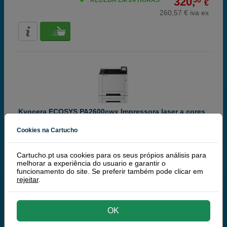
320,
50
RECEBA EM 24 HORAS
€
260,57 € iva ex
Kyocera ECOSYS PA2600cwx Impressora laser a cores
A4 com WiFi
Cookies na Cartucho
Mais informação
Cartucho.pt usa cookies para os seus própios análisis para
melhorar a experiência do usuario e garantir o
funcionamento do site. Se preferir também pode clicar em
346,
00
RECEBA EM 24 HORAS
€
rejeitar
.
281,30 € iva ex
OK