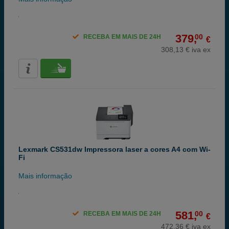
379,
00
RECEBA EM MAIS DE 24H
€
308,13 € iva ex
Lexmark CS531dw Impressora laser a cores A4 com Wi-
Fi
Mais informação
581,
00
RECEBA EM MAIS DE 24H
€
472,36 € iva ex