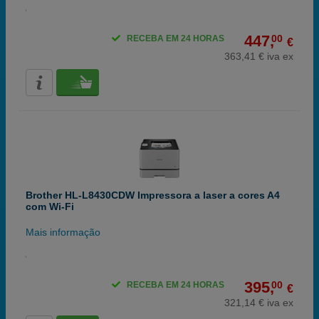
447,
00
RECEBA EM 24 HORAS
€
363,41 € iva ex
Brother HL-L8430CDW Impressora a laser a cores A4
com Wi-Fi
Mais informação
395,
00
RECEBA EM 24 HORAS
€
321,14 € iva ex