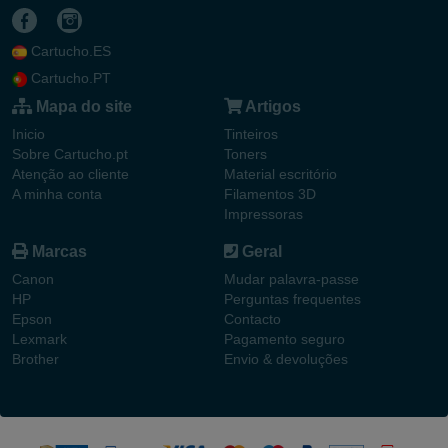
Cartucho.ES
Cartucho.PT
Mapa do site
Artigos
Inicio
Tinteiros
Sobre Cartucho.pt
Toners
Atenção ao cliente
Material escritório
A minha conta
Filamentos 3D
Impressoras
Marcas
Geral
Canon
Mudar palavra-passe
HP
Perguntas frequentes
Epson
Contacto
Lexmark
Pagamento seguro
Brother
Envio & devoluções