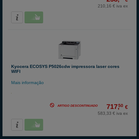
210,16 € iva ex
Kyocera ECOSYS P5026cdw impressora laser cores
WIFI
Mais informação
717,
50
ARTIGO DESCONTINUADO
€
583,33 € iva ex