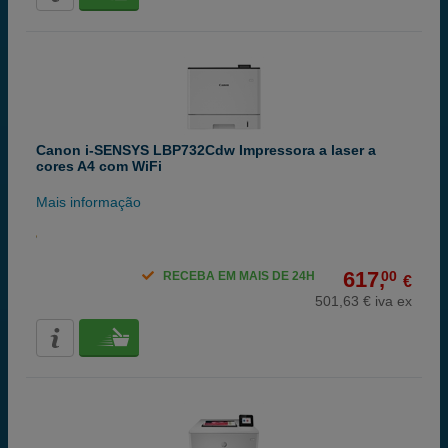
Canon i-SENSYS LBP732Cdw Impressora a laser a
cores A4 com WiFi
Mais informação
617,
00
RECEBA EM MAIS DE 24H
€
501,63 € iva ex