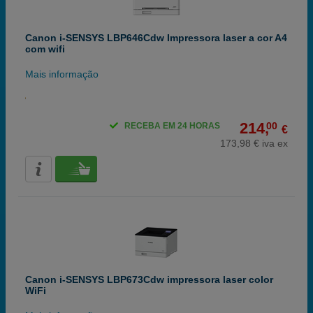
Canon i-SENSYS LBP646Cdw Impressora laser a cor A4
com wifi
Mais informação
214,
00
RECEBA EM 24 HORAS
€
173,98 € iva ex
Canon i-SENSYS LBP673Cdw impressora laser color
WiFi