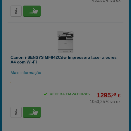
432,52 € iva ex
Canon i-SENSYS MF842Cdw Impressora laser a cores
A4 com Wi-Fi
Mais informação
1295,
50
RECEBA EM 24 HORAS
€
1053,25 € iva ex