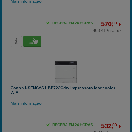
Mais informação
570,
00
RECEBA EM 24 HORAS
€
463,41 € iva ex
Canon i-SENSYS LBP722Cdw Impressora laser color
WiFi
Mais informação
532,
00
RECEBA EM 24 HORAS
€