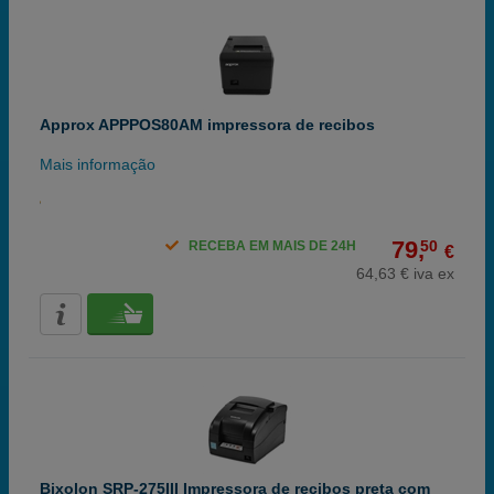
Approx APPPOS80AM impressora de recibos
Mais informação
79,
50
RECEBA EM MAIS DE 24H
€
64,63 € iva ex
Bixolon SRP-275III Impressora de recibos preta com