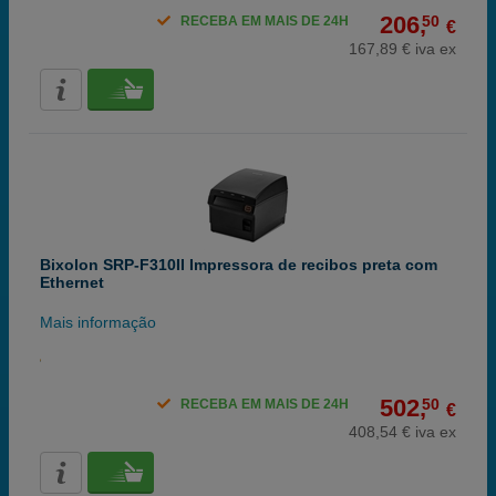
206,
50
RECEBA EM MAIS DE 24H
€
167,89 € iva ex
Bixolon SRP-F310II Impressora de recibos preta com
Ethernet
Mais informação
502,
50
RECEBA EM MAIS DE 24H
€
408,54 € iva ex