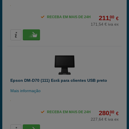
211,
00
RECEBA EM MAIS DE 24H
€
171,54 € iva ex
Epson DM-D70 (111) Ecrã para clientes USB preto
Mais informação
280,
00
RECEBA EM MAIS DE 24H
€
227,64 € iva ex