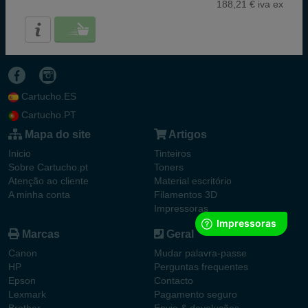
188,21 € iva ex
Cartucho.ES
Cartucho.PT
Mapa do site
Artigos
Inicio
Tinteiros
Sobre Cartucho.pt
Toners
Atenção ao cliente
Material escritório
A minha conta
Filamentos 3D
Impressoras
Marcas
Geral
Canon
Mudar palavra-passe
HP
Perguntas frequentes
Epson
Contacto
Lexmark
Pagamento seguro
Brother
Envio & devoluções