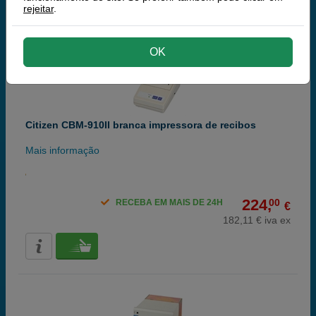
rejeitar
.
OK
Citizen CBM-910II branca impressora de recibos
Mais informação
224,
00
RECEBA EM MAIS DE 24H
€
182,11 € iva ex