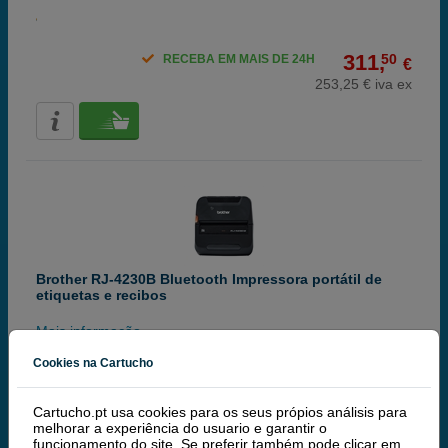
311,
50
RECEBA EM MAIS DE 24H
€
253,25 € iva ex
Brother RJ-4230B Bluetooth Impressora portátil de
etiquetas e recibos
Mais informação
Cookies na Cartucho
620,
00
RECEBA EM 48 HORAS
€
Cartucho.pt usa cookies para os seus própios análisis para
melhorar a experiência do usuario e garantir o
504,07 € iva ex
funcionamento do site. Se preferir também pode clicar em