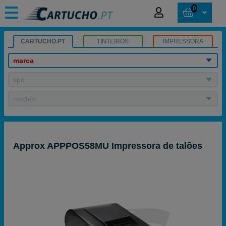
0
CARTUCHO.PT
TINTEIROS
IMPRESSORA
marca
tipo
modelo
Approx APPPOS58MU Impressora de talões