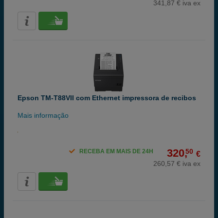
341,87 € iva ex
Epson TM-T88VII com Ethernet impressora de recibos
Mais informação
320,
50
RECEBA EM MAIS DE 24H
€
260,57 € iva ex