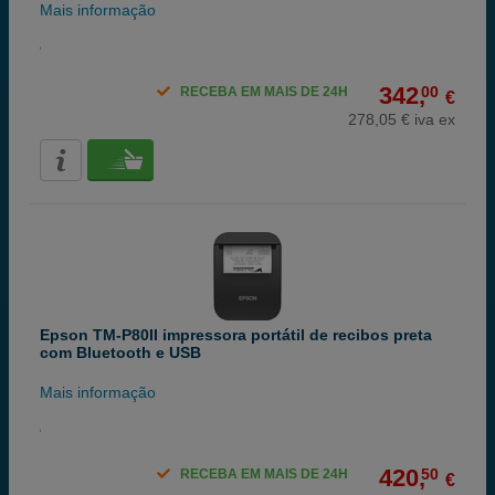
Mais informação
342,
00
RECEBA EM MAIS DE 24H
€
278,05 € iva ex
Epson TM-P80II impressora portátil de recibos preta
com Bluetooth e USB
Mais informação
420,
50
RECEBA EM MAIS DE 24H
€