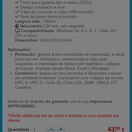
Ficha para gaveta das moedas (RJ11)
Design compacto e leve
Cabo de corrente e cabo USB incluidos
Rolo de papel térmico incluido
Largura máx.:
58mm
Velocidade:
120 mm. por segundo
Compatibilidade
: Windows 10, 8.1, 8, 7, Vista, XP,
200 e Linux.
Dimensões:
188x132x112mm
Aplicações:
Recepção:
graças à sua velocidade de impressão, é ideal
para uso em recepções, restaurantes e lojas que
requerem a impressão de talões com logótipos, códigos
de barras. Imprime desde Word, Excel o Wordpad.
Comércios:
graças ao seu tamanho é ideal para colocar
em estabelecimientos. Compatível com códigos de barras
UPC-A, UPC-E, Code 39, Code 128, JAN8, JAN13, ITF,
Codebar.
Desfrute de
3 anos de garantía
com a sua
impressora
APPPOS58AU
.
*Oferta válida até fim de stock e limitado a uma unidade por
cliente
43,
50
Quantidade
€