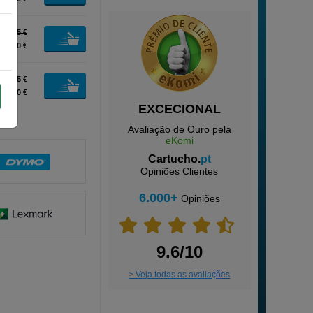
30,25 €
27,50 €
54,45 €
49,50 €
EXCECIONAL
Avaliação de Ouro pela
eKomi
Cartucho.
pt
Opiniões Clientes
6.000+
Opiniões
9.6/10
> Veja todas as avaliações