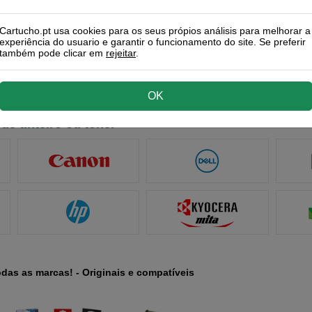
61AE) tinteiro preto
Cartucho.pt usa cookies para os seus própios análisis para melhorar a
t 2700
experiência do usuario e garantir o funcionamento do site. Se preferir
também pode clicar em
rejeitar
.
toner preto XL
-L2710DW
OK
de tinteiro ou toner
odas as marcas! - Originais e compatíveis