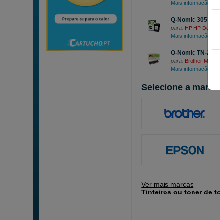
Mais informação
Q-Nomic 305 (3YM
para:
HP HP DeskJe
Mais informação
Q-Nomic TN-2420 
para:
Brother MFC
Mais informação
Selecione a marca 
Ver mais marcas
Tinteiros ou toner de t