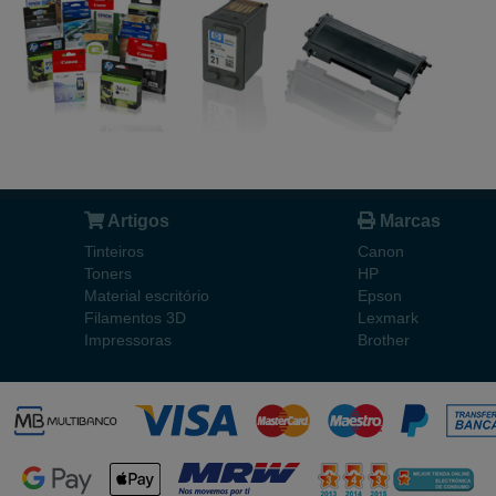
Artigos
Marcas
Tinteiros
Canon
Toners
HP
Material escritório
Epson
Filamentos 3D
Lexmark
Impressoras
Brother