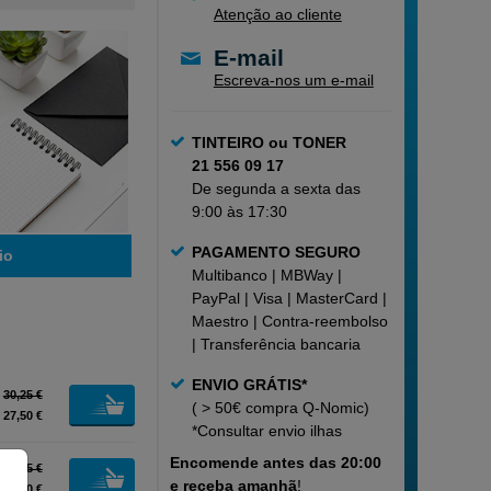
Atenção ao cliente
E-mail
Escreva-nos um e-mail
TINTEIRO ou TONER
21 556 09 17
De segunda a sexta das
9:00 às 17:30
PAGAMENTO SEGURO
io
Multibanco | MBWay |
PayPal | Visa | MasterCard |
Maestro | Contra-reembolso
| Transferência bancaria
ENVIO GRÁTIS*
30,25 €
( > 50€ compra Q-Nomic)
27,50 €
*Consultar
envio ilhas
Encomende
antes das 20:00
24,75 €
e receba amanhã
!
22,50 €