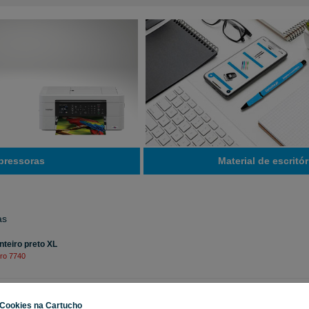
pressoras
Material de escritór
as
nteiro preto XL
Pro 7740
tinteiro tri-cor
 MG3650
Cookies na Cartucho