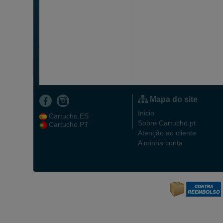
Mapa do site
Inicio
Cartucho.ES
Sobre Cartucho.pt
Cartucho.PT
Atenção ao cliente
A minha conta