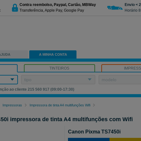
Contra reembolso, Paypal, Cartão, MBWay
Envio < 
c
Transferência, Apple Pay, Google Pay
Horário 8
AJUDA
A MINHA CONTA
TINTEIROS
IMPRES
tipo
modelo
nção ao cliente 215 560 917 (09:00-17:30)
Impressoras
Impressora de tinta A4 multifunções Wifi
de tinta A4 multifunções com Wifi
0i impressora de tinta A4 multifunções com Wifi
Canon Pixma TS7450i