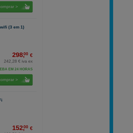
comprar >
ifi (3 em 1)
298,
00
€
242,28 € iva ex
EBA EM 24 HORAS
comprar >
Fi
152,
00
€