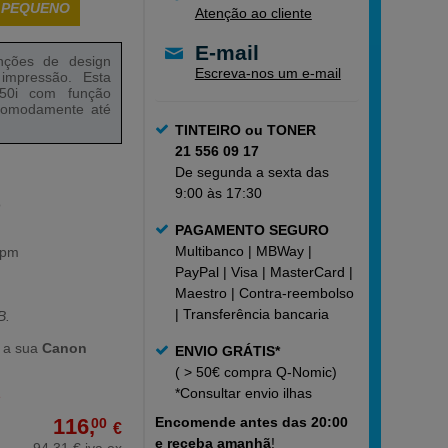
 PEQUENO
Atenção ao cliente
E-mail
unções de design
Escreva-nos um e-mail
impressão. Esta
50i com função
 comodamente até
TINTEIRO ou TONER
21 556 09 17
De segunda a sexta das
9:00 às 17:30
o
PAGAMENTO SEGURO
Multibanco | MBWay |
ppm
)
PayPal | Visa | MasterCard |
Maestro | Contra-reembolso
| Transferência bancaria
B.
 a sua
Canon
ENVIO GRÁTIS*
( > 50€ compra Q-Nomic)
*Consultar
envio ilhas
e
116,
Encomende
antes das 20:00
00
€
e receba amanhã
!