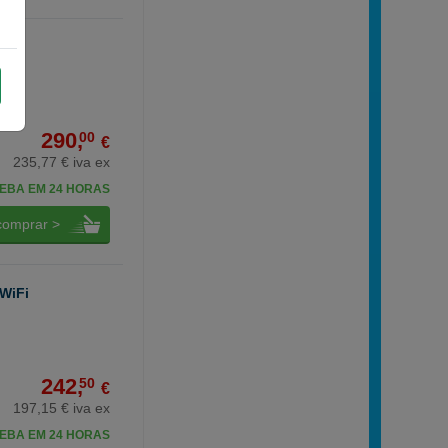
290,
00
€
235,77 € iva ex
EBA EM 24 HORAS
comprar >
 WiFi
242,
50
€
197,15 € iva ex
EBA EM 24 HORAS