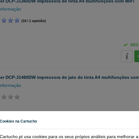
er DCP-J1360DW impressora de tinta A4 multifunções com WiFi
informação
(10 / 1 opinión)
REC
er DCP-J1460DW impressora de jato de tinta A4 multifunções co
informação
Cookies na Cartucho
REC
Cartucho.pt usa cookies para os seus própios análisis para melhorar a