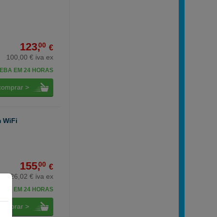
123,
00
€
100,00 € iva ex
EBA EM 24 HORAS
comprar >
m WiFi
155,
00
€
126,02 € iva ex
EBA EM 24 HORAS
comprar >