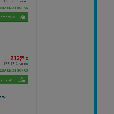
123,58 € iva ex
EBA EM 24 HORAS
comprar >
213,
00
€
173,17 € iva ex
EBA EM 24 HORAS
comprar >
m WiFi