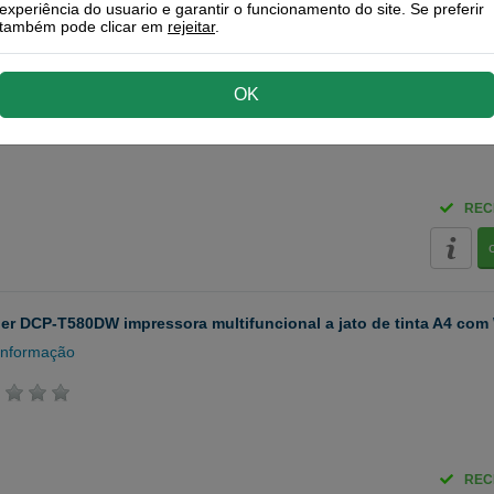
experiência do usuario e garantir o funcionamento do site. Se preferir
também pode clicar em
rejeitar
.
er DCP-J1800DW Impressora multifuncional a jato de tinta A4
informação
OK
REC
er DCP-T580DW impressora multifuncional a jato de tinta A4 com
informação
REC