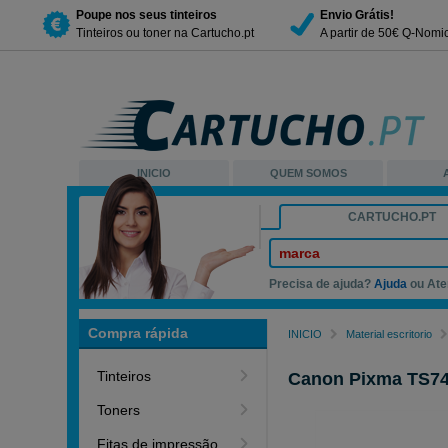
Poupe nos seus tinteiros
Envio Grátis!
Tinteiros ou toner na Cartucho.pt
A partir de 50€ Q-Nomi
INICIO
QUEM SOMOS
CARTUCHO.PT
marca
Precisa de ajuda?
Ajuda
ou Ate
Compra rápida
INICIO
Material escritorio
Canon Pixma TS7450i impressora 
Tinteiros
Canon Pixma TS745
Toners
Fitas de impressão