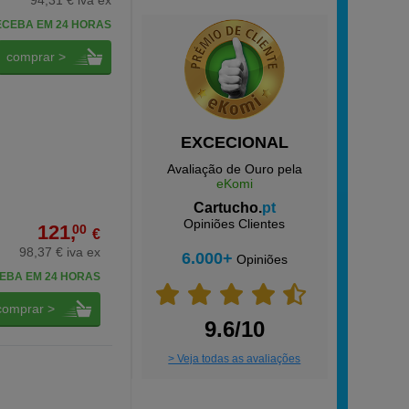
94,31 € iva ex
ECEBA EM 24 HORAS
comprar >
EXCECIONAL
Avaliação de Ouro pela
eKomi
Cartucho.
pt
Opiniões Clientes
121,
00
€
98,37 € iva ex
6.000+
Opiniões
EBA EM 24 HORAS
comprar >
9.6/10
> Veja todas as avaliações