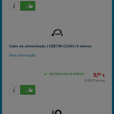
Cabo de alimentação | CEE7/M-C13/H | 5 metros
Mais informação
5,
90
RECEBA EM 24 HORAS
€
4,80 € iva ex