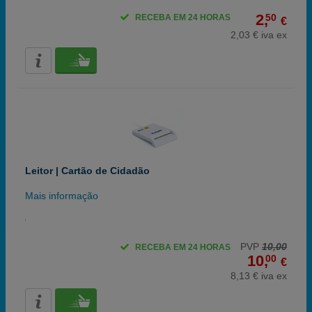
2,
50
RECEBA EM 24 HORAS
€
2,03 € iva ex
Leitor | Cartão de Cidadão
Mais informação
PVP
10,00
RECEBA EM 24 HORAS
10,
00
€
8,13 € iva ex