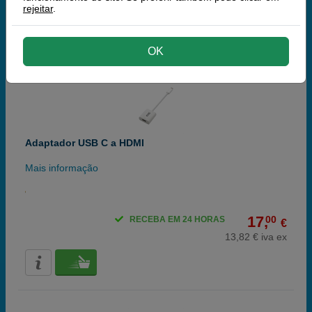
4,07 € iva ex
rejeitar
.
OK
Adaptador USB C a HDMI
Mais informação
17,
00
RECEBA EM 24 HORAS
€
13,82 € iva ex