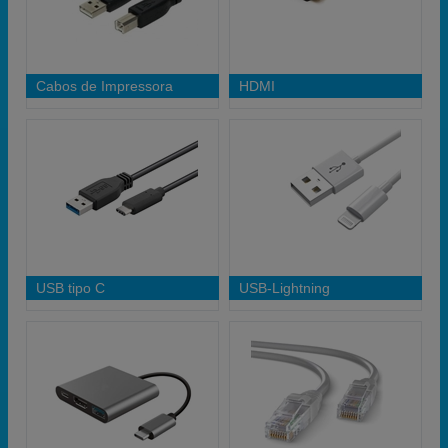
Cabos de Impressora
HDMI
USB tipo C
USB-Lightning