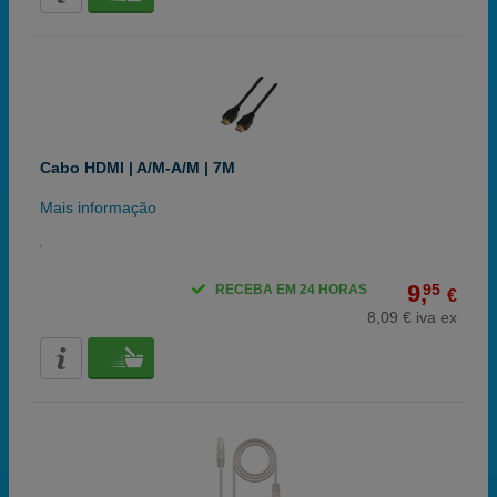
Cabo HDMI | A/M-A/M | 7M
Mais informação
9,
95
RECEBA EM 24 HORAS
€
8,09 € iva ex