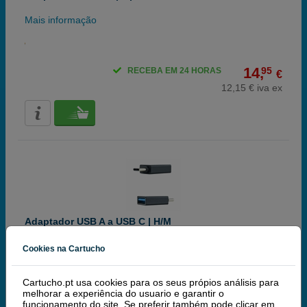
Mais informação
14,
95
RECEBA EM 24 HORAS
€
12,15 € iva ex
Adaptador USB A a USB C | H/M
Mais informação
Cookies na Cartucho
Cartucho.pt usa cookies para os seus própios análisis para
melhorar a experiência do usuario e garantir o
5,
00
RECEBA EM 24 HORAS
€
funcionamento do site. Se preferir também pode clicar em