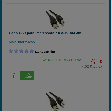
Cabo USB para impressora 2.0 A/M-B/M 3m
Mais informação
(10 / 1 opinión)
4,
95
RECEBA EM 24 HORAS
€
4,02 € iva ex