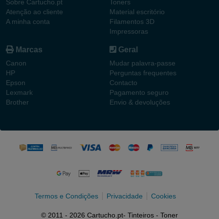
Sobre Cartucho.pt
Toners
Atenção ao cliente
Material escritório
A minha conta
Filamentos 3D
Impressoras
Marcas
Geral
Canon
Mudar palavra-passe
HP
Perguntas frequentes
Epson
Contacto
Lexmark
Pagamento seguro
Brother
Envio & devoluções
Termos e Condições
Privacidade
Cookies
© 2011 - 2026 Cartucho.pt- Tinteiros - Toner