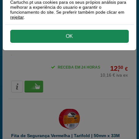
Cartucho.pt usa cookies para os seus própios análisis para
melhorar a experiência do usuario e garantir o
funcionamento do site. Se preferir também pode clicar em
rejeitar
.
Fita de Segurança Amarelo | Tarifold | 50mm x 33M
OK
Mais informação
12,
50
RECEBA EM 24 HORAS
€
10,16 € iva ex
Fita de Segurança Vermelha | Tarifold | 50mm x 33M