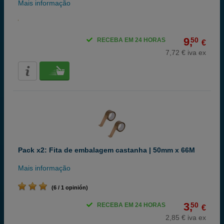
Mais informação
9,
50
RECEBA EM 24 HORAS
€
7,72 € iva ex
Pack x2: Fita de embalagem castanha | 50mm x 66M
Mais informação
(6 / 1 opinión)
3,
50
RECEBA EM 24 HORAS
€
2,85 € iva ex