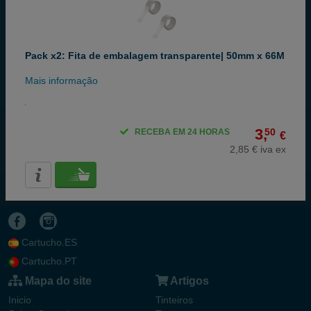
Pack x2: Fita de embalagem transparente| 50mm x 66M
Mais informação
3,
50
RECEBA EM 24 HORAS
€
2,85 € iva ex
Cartucho.ES
Cartucho.PT
Mapa do site
Artigos
Inicio
Tinteiros