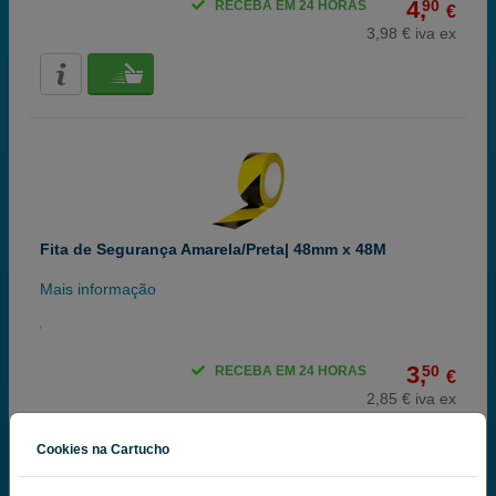
4,
90
RECEBA EM 24 HORAS
€
3,98 € iva ex
Fita de Segurança Amarela/Preta| 48mm x 48M
Mais informação
3,
50
RECEBA EM 24 HORAS
€
2,85 € iva ex
Cookies na Cartucho