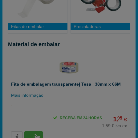
Fitas de embalar
Precintadoras
Material de embalar
Fita de embalagem transparente| Tesa | 38mm x 66M
Mais informação
1,
95
RECEBA EM 24 HORAS
€
1,59 € iva ex