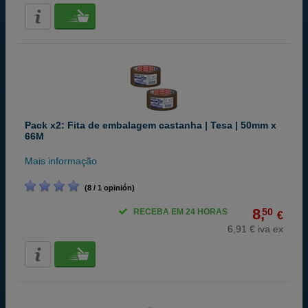
Pack x2: Fita de embalagem castanha | Tesa | 50mm x
66M
Mais informação
(8 / 1 opinión)
8,
50
RECEBA EM 24 HORAS
€
6,91 € iva ex