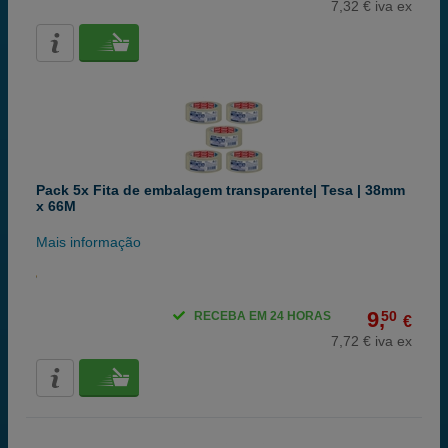
7,32 € iva ex
Pack 5x Fita de embalagem transparente| Tesa | 38mm
x 66M
Mais informação
9,
50
RECEBA EM 24 HORAS
€
7,72 € iva ex