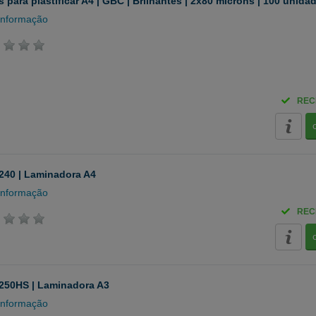
 para plastificar A4 | GBC | Brilhantes | 2x80 mícrons | 100 unida
informação
REC
240 | Laminadora A4
informação
REC
250HS | Laminadora A3
informação