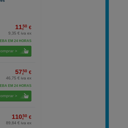
des
11,
50
€
9,35 € iva ex
EBA EM 24 HORAS
comprar >
57,
50
€
46,75 € iva ex
EBA EM 24 HORAS
comprar >
110,
50
€
89,84 € iva ex