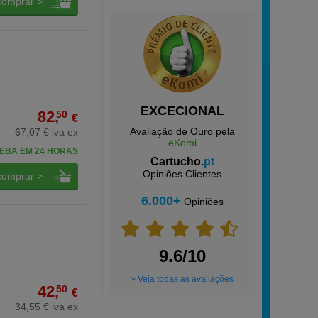
comprar >
EXCECIONAL
82,
50
€
Avaliação de Ouro pela
67,07 € iva ex
eKomi
EBA EM 24 HORAS
Cartucho.
pt
Opiniões Clientes
comprar >
6.000+
Opiniões
9.6/10
> Veja todas as avaliações
42,
50
€
34,55 € iva ex