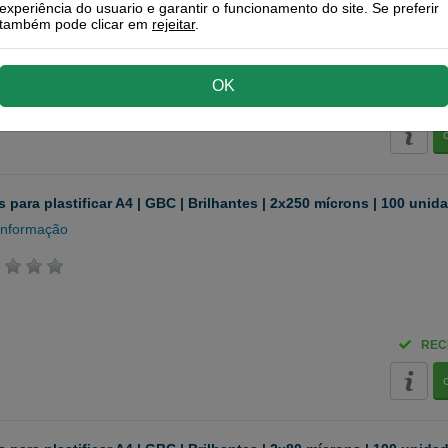
experiência do usuario e garantir o funcionamento do site. Se preferir
também pode clicar em
rejeitar
.
OK
REC
 para plastificar A4 | GBC | Brilhantes | 2x250 mícrons | 100 unid
informação
REC