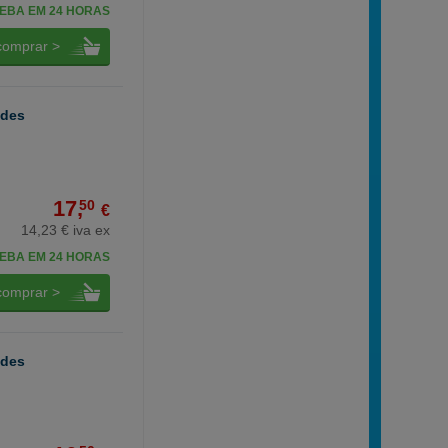
EBA EM 24 HORAS
comprar >
ades
17,
50
€
14,23 € iva ex
EBA EM 24 HORAS
comprar >
ades