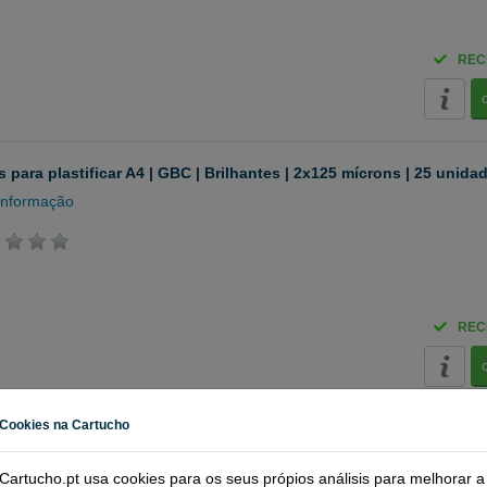
REC
 para plastificar A4 | GBC | Brilhantes | 2x125 mícrons | 25 unida
informação
REC
Cookies na Cartucho
 para plastificar A4 | GBC | Brilhantes | 2x175 mícrons | 100 unid
informação
Cartucho.pt usa cookies para os seus própios análisis para melhorar a