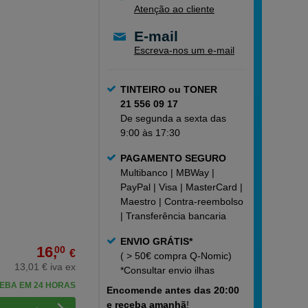
Atenção ao cliente
E-mail
Escreva-nos um e-mail
TINTEIRO ou TONER
21 556 09 17
De segunda a sexta das
9:00 às 17:30
PAGAMENTO SEGURO
Multibanco | MBWay |
PayPal | Visa | MasterCard |
Maestro | Contra-reembolso
| Transferência bancaria
ENVIO GRÁTIS*
16,
00
€
( > 50€ compra Q-Nomic)
13,01 € iva ex
*Consultar
envio ilhas
EBA EM 24 HORAS
Encomende
antes das 20:00
e receba amanhã
!