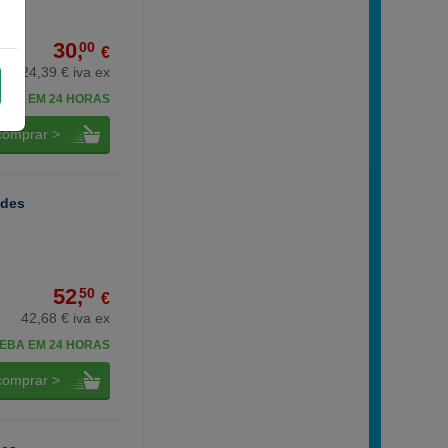
30,
00
€
24,39 € iva ex
EBA EM 24 HORAS
comprar >
ades
52,
50
€
42,68 € iva ex
EBA EM 24 HORAS
comprar >