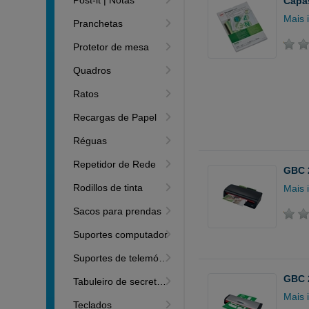
Post-it | Notas
Capas
Mais 
Pranchetas
Protetor de mesa
Quadros
Ratos
Recargas de Papel
Réguas
Repetidor de Rede
GBC 
Rodillos de tinta
Mais 
Sacos para prendas
Suportes computador
Suportes de telemóveis
GBC 
Tabuleiro de secretária
Mais 
Teclados