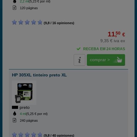
2,2 ml
(5,23 € por ml)
120 páginas
(9,8 / 16 opiniones)
11,
50
€
9,35 € iva ex
RECEBA EM 24 HORAS
comprar >
HP 305XL tinteiro preto XL
preto
4 ml
(5,25 € por ml)
240 páginas
(9,8 / 40 opiniones)