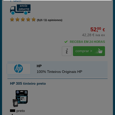
(9,8 / 11 opiniones)
52,
00
€
42,28 € iva ex
RECEBA EM 24 HORAS
comprar >
HP
100% Tinteiros Originais HP
HP 305 tinteiro preto
preto