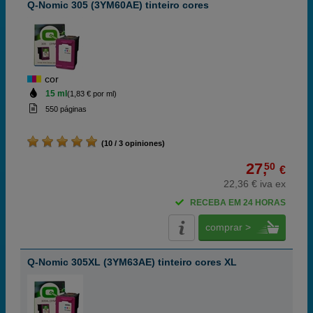
Q-Nomic 305 (3YM60AE) tinteiro cores
cor
15 ml
(1,83 € por ml)
550 páginas
(10 / 3 opiniones)
27,
50
€
22,36 € iva ex
RECEBA EM 24 HORAS
comprar >
Q-Nomic 305XL (3YM63AE) tinteiro cores XL