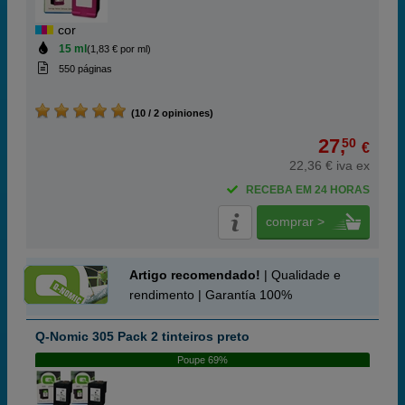
cor
15 ml
(1,83 € por ml)
550 páginas
(10 / 2 opiniones)
27,
50
€
22,36 € iva ex
RECEBA EM 24 HORAS
comprar >
Artigo recomendado!
| Qualidade e
rendimento | Garantía 100%
Q-Nomic 305 Pack 2 tinteiros preto
Poupe 69%