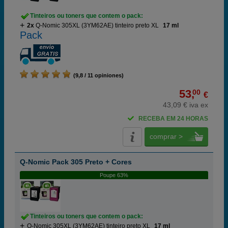
Tinteiros ou toners que contem o pack:
2x
Q-Nomic 305XL (3YM62AE) tinteiro preto XL
17 ml
Pack
(9,8 / 11 opiniones)
53,
00
€
43,09 € iva ex
RECEBA EM 24 HORAS
comprar >
Q-Nomic Pack 305 Preto + Cores
Poupe 63%
Tinteiros ou toners que contem o pack:
Q-Nomic 305XL (3YM62AE) tinteiro preto XL
17 ml