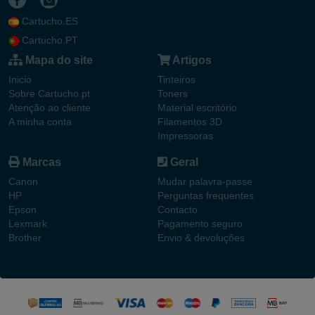
Cartucho.ES
Cartucho.PT
Mapa do site
Artigos
Inicio
Tinteiros
Sobre Cartucho.pt
Toners
Atenção ao cliente
Material escritório
A minha conta
Filamentos 3D
Impressoras
Marcas
Geral
Canon
Mudar palavra-passe
HP
Perguntas frequentes
Epson
Contacto
Lexmark
Pagamento seguro
Brother
Envio & devoluções