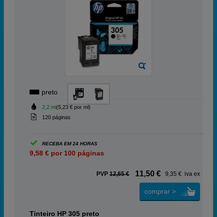
preto
2,2 ml
(5,23 € por ml)
120 páginas
RECEBA EM 24 HORAS
9,58 € por 100 páginas
11,50 €
PVP
12,65 €
9,35 € iva ex
comprar >
Tinteiro HP 305 preto