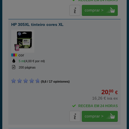
RECEBA EM 24 HORAS
comprar >
HP 305XL tinteiro cores XL
cor
5 ml
(4,00 € por ml)
200 páginas
(9,6 / 17 opiniones)
20,
00
€
16,26 € iva ex
RECEBA EM 24 HORAS
comprar >