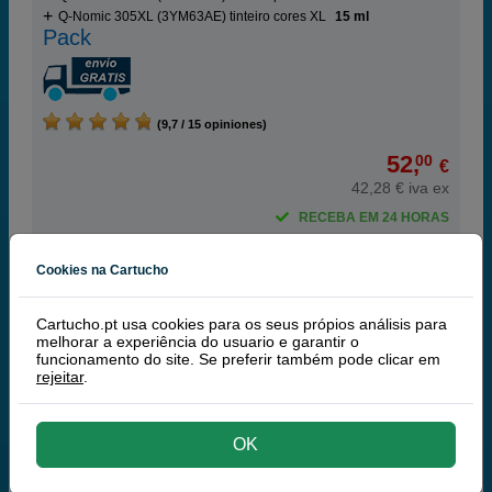
Q-Nomic 305XL (3YM63AE) tinteiro cores XL
15 ml
Pack
(9,7 / 15 opiniones)
52,
00
€
42,28 € iva ex
RECEBA EM 24 HORAS
comprar >
Cookies na Cartucho
Q-Nomic Pack 305 XL Preto + Cores
Cartucho.pt usa cookies para os seus própios análisis para
melhorar a experiência do usuario e garantir o
Poupe 63%
funcionamento do site. Se preferir também pode clicar em
rejeitar
.
Tinteiros ou toners que contem o pack:
OK
Q-Nomic 305XL (3YM62AE) tinteiro preto XL
17 ml
Q-Nomic 305XL (3YM63AE) tinteiro cores XL
15 ml
Pack