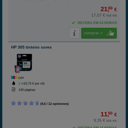
21,
00
€
17,07 € iva ex
RECEBA EM 24 HORAS
comprar >
HP 305 tinteiro cores
cor
2 ml
(5,75 € por ml)
100 páginas
(9,5 / 12 opiniones)
11,
50
€
9,35 € iva ex