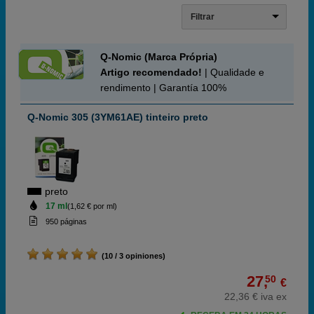
Filtrar
Q-Nomic (Marca Própria)
Artigo recomendado!
| Qualidade e
rendimento | Garantía 100%
Q-Nomic 305 (3YM61AE) tinteiro preto
preto
17 ml
(1,62 € por ml)
950 páginas
(10 / 3 opiniones)
27,
50
€
22,36 € iva ex