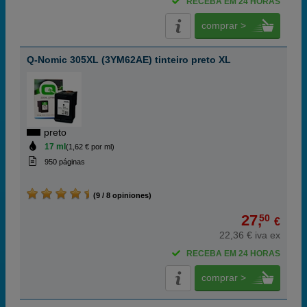
RECEBA EM 24 HORAS
comprar >
Q-Nomic 305XL (3YM62AE) tinteiro preto XL
preto
17 ml
(1,62 € por ml)
950 páginas
(9 / 8 opiniones)
27,
50
€
22,36 € iva ex
RECEBA EM 24 HORAS
comprar >