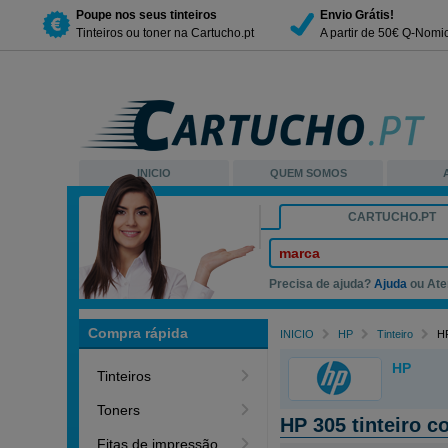
Poupe nos seus tinteiros
Envio Grátis!
Tinteiros ou toner na Cartucho.pt
A partir de 50€ Q-Nomi
INICIO
QUEM SOMOS
CARTUCHO.PT
marca
Precisa de ajuda?
Ajuda
ou Ate
Compra rápida
INICIO
HP
Tinteiro
HP
HP
Tinteiros
Toners
HP 305 tinteiro c
Fitas de impressão