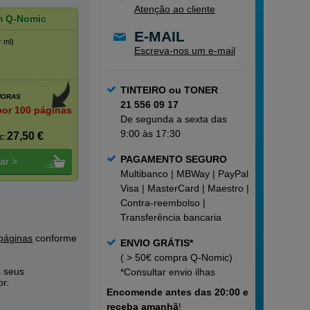
Atenção ao cliente
m Q-Nomic
E-MAIL
r ml)
Escreva-nos um e-mail
TINTEIRO ou TONER
HORAS
21 556 09 17
por 100 páginas
De segunda a sexta das
9:00 às 17:30
27,50 €
c:
PAGAMENTO SEGURO
ar >
Multibanco | MBWay | PayPal |
Visa | MasterCard | Maestro |
Contra-reembolso |
Transferência bancaria
páginas
conforme
ENVIO GRÁTIS*
( > 50€ compra Q-Nomic)
s seus
*Consultar
envio ilhas
or.
Encomende
antes das 20:00 e
receba amanhã
!