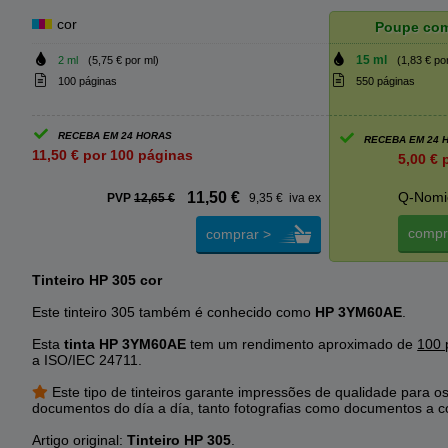
cor
Poupe co
15 ml
2 ml
(5,75 € por ml)
(1,83 € po
100 páginas
550 páginas
RECEBA EM 24 HORAS
RECEBA EM 24 
11,50 € por 100 páginas
5,00 € 
11,50 €
Q-Nomi
PVP
12,65 €
9,35 € iva ex
compr
comprar >
Tinteiro HP 305 cor
Este tinteiro 305 também é conhecido como
HP 3YM60AE
.
Esta
tinta HP 3YM60AE
tem um rendimento aproximado de
100 
a ISO/IEC 24711.
Este tipo de tinteiros garante impressões de qualidade para o
documentos do día a día, tanto fotografias como documentos a c
Artigo original:
Tinteiro HP 305
.