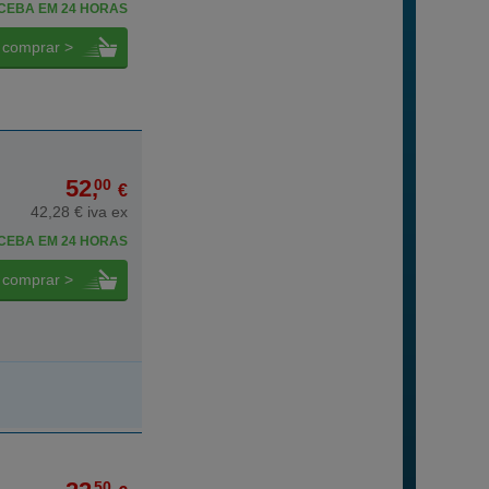
CEBA EM 24 HORAS
comprar >
52,
00
€
42,28 € iva ex
CEBA EM 24 HORAS
comprar >
50