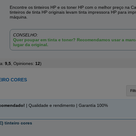
Encontre os tinteiros HP e os toner HP com o melhor preço na Ca
tinteiros de tinta HP originais levam tinta impressora HP para imp
máquina.
CONSELHO:
Quer poupar em tinta e toner? Recomendamos usar a mar
lugar da original.
ta:
9,5
, Opiniones:
12
)
TEIRO CORES
Fil
ecomendado!
| Qualidade e rendimento | Garantía 100%
 tinteiro cores