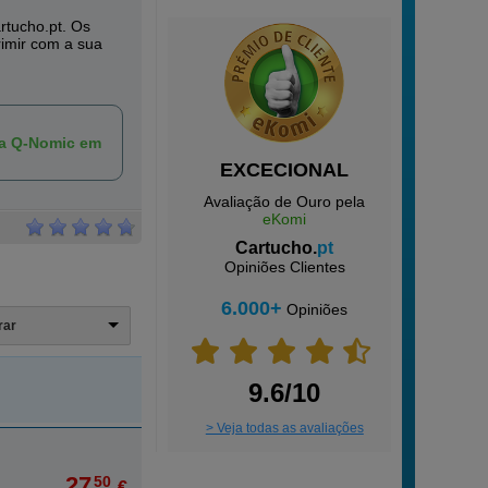
rtucho.pt. Os
rimir com a sua
ca Q-Nomic em
EXCECIONAL
Avaliação de Ouro pela
eKomi
Cartucho.
pt
Opiniões Clientes
6.000+
Opiniões
trar
9.6/10
> Veja todas as avaliações
27,
50
€