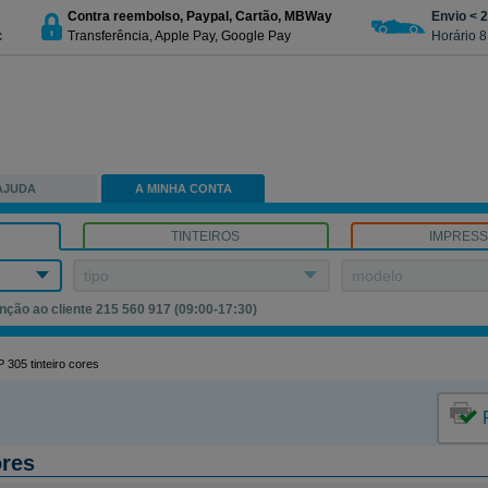
Contra reembolso, Paypal, Cartão, MBWay
Envio < 
c
Transferência, Apple Pay, Google Pay
Horário 8
AJUDA
A MINHA CONTA
TINTEIROS
IMPRES
tipo
modelo
nção ao cliente 215 560 917 (09:00-17:30)
 305 tinteiro cores
ores