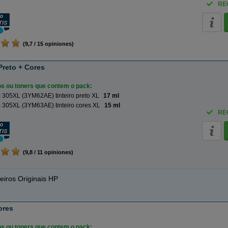
RE
(9,7 / 15 opiniones)
Preto + Cores
ros ou toners que contem o pack:
 305XL (3YM62AE) tinteiro preto XL
17 ml
 305XL (3YM63AE) tinteiro cores XL
15 ml
RE
(9,8 / 11 opiniones)
eiros Originais HP
ores
ros ou toners que contem o pack: