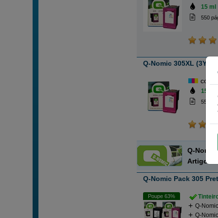
15 ml
550 pá
Q-Nomic 305XL (3YM63A
cor
15 ml
550 pá
Q-Nomi
Artigo r
Q-Nomic Pack 305 Pre
Poupe 63%
Tintei
Q-Nomic
Q-Nomic