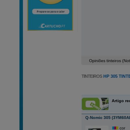
Opiniões tinteiros (
No
TINTEIROS
HP 305 TIN
Artigo r
Q-Nomic 305 (3YM60AE)
cor