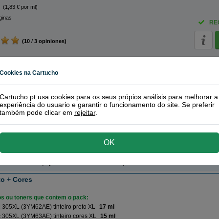
(1,83 € por ml)
ginas
RE
(10 / 3 opiniones)
E) tinteiro cores XL
Cookies na Cartucho
(1,83 € por ml)
Cartucho.pt usa cookies para os seus própios análisis para melhorar a
ginas
experiência do usuario e garantir o funcionamento do site. Se preferir
RE
também pode clicar em
rejeitar
.
(10 / 2 opiniones)
OK
c
ecomendado!
| Qualidade e rendimento | Garantía 100%
to + Cores
ros ou toners que contem o pack:
 305XL (3YM62AE) tinteiro preto XL
17 ml
 305XL (3YM63AE) tinteiro cores XL
15 ml