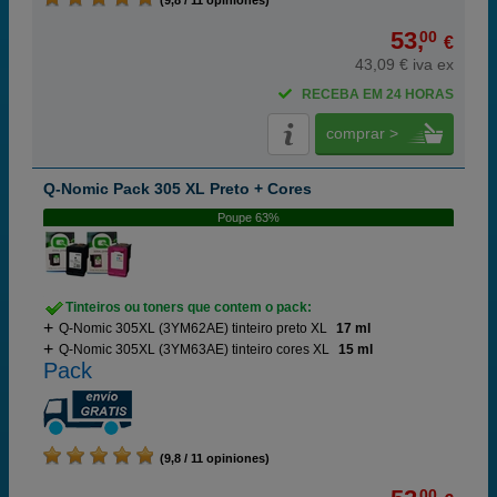
(9,8 / 11 opiniones)
53,
00
€
43,09 € iva ex
RECEBA EM 24 HORAS
comprar >
Q-Nomic Pack 305 XL Preto + Cores
Poupe 63%
Tinteiros ou toners que contem o pack:
Q-Nomic 305XL (3YM62AE) tinteiro preto XL
17 ml
Q-Nomic 305XL (3YM63AE) tinteiro cores XL
15 ml
Pack
(9,8 / 11 opiniones)
00