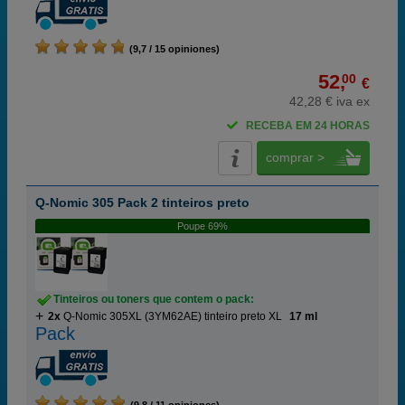
(9,7 / 15 opiniones)
52,
00
€
42,28 € iva ex
RECEBA EM 24 HORAS
comprar >
Q-Nomic 305 Pack 2 tinteiros preto
Poupe 69%
Tinteiros ou toners que contem o pack:
2x
Q-Nomic 305XL (3YM62AE) tinteiro preto XL
17 ml
Pack