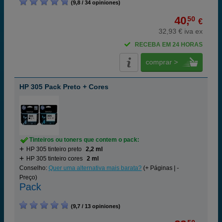
(9,8 / 34 opiniones)
40,
50
€
32,93 € iva ex
RECEBA EM 24 HORAS
comprar >
HP 305 Pack Preto + Cores
Tinteiros ou toners que contem o pack:
HP 305 tinteiro preto
2,2 ml
HP 305 tinteiro cores
2 ml
Conselho:
Quer uma alternativa mais barata?
(+ Páginas | -
Preço)
Pack
(9,7 / 13 opiniones)