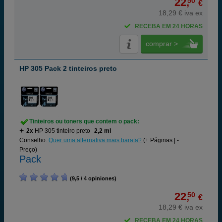
22,
50
€
18,29 € iva ex
RECEBA EM 24 HORAS
comprar >
HP 305 Pack 2 tinteiros preto
Tinteiros ou toners que contem o pack:
2x
HP 305 tinteiro preto
2,2 ml
Conselho:
Quer uma alternativa mais barata?
(+ Páginas | -
Preço)
Pack
(9,5 / 4 opiniones)
22,
50
€
18,29 € iva ex
RECEBA EM 24 HORAS