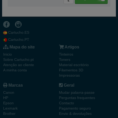
Cartucho.ES
Cartucho.PT
Mapa do site
Artigos
Inicio
Tinteiros
Sobre Cartucho.pt
Toners
Atenção ao cliente
Material escritório
A minha conta
Filamentos 3D
Impressoras
Marcas
Geral
Canon
Mudar palavra-passe
HP
Perguntas frequentes
Epson
Contacto
Lexmark
Pagamento seguro
Brother
Envio & devoluções