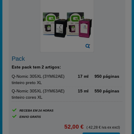
Pack
Este pack tem 2 artigos:
Q-Nomic 305XL (3YM62AE)
17 ml
950 páginas
tinteiro preto XL
Q-Nomic 305XL (3YM63AE)
15 ml
550 páginas
tinteiro cores XL
RECEBA EM 24 HORAS
ENVIO GRATIS
52,00 €
( 42,28 € iva ex excl)