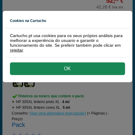
52,
€
42,28 € iva ex
RECEBA EM 24 HORAS
Cookies na Cartucho
comprar >
Cartucho.pt usa cookies para os seus própios análisis para
melhorar a experiência do usuario e garantir o
HP
funcionamento do site. Se preferir também pode clicar em
rejeitar
.
100% Tinteiros Originais HP
HP 305XL Pack de 2 tinteiros XL: Preto + Cores
OK
Tinteiros ou toners que contem o pack:
HP 305XL tinteiro preto XL
4 ml
HP 305XL tinteiro cores XL
5 ml
Conselho:
Quer uma alternativa mais barata?
(+ Páginas | -
Preço)
Pack