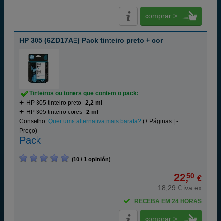
comprar >
HP 305 (6ZD17AE) Pack tinteiro preto + cor
Tinteiros ou toners que contem o pack:
HP 305 tinteiro preto
2,2 ml
HP 305 tinteiro cores
2 ml
Conselho:
Quer uma alternativa mais barata?
(+ Páginas | -
Preço)
Pack
(10 / 1 opinión)
22,
50
€
18,29 € iva ex
RECEBA EM 24 HORAS
comprar >