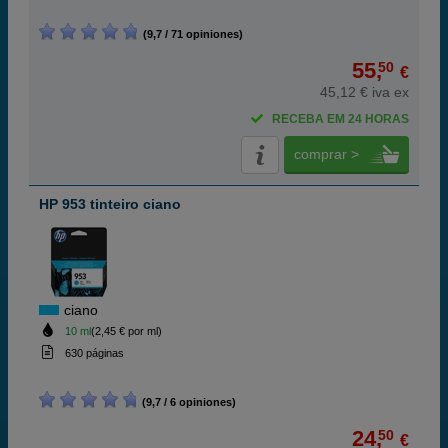
(9,7 / 71 opiniones)
55,
50
€
45,12 € iva ex
RECEBA EM 24 HORAS
comprar >
HP 953 tinteiro ciano
ciano
10 ml
(2,45 € por ml)
630 páginas
(9,7 / 6 opiniones)
24,
50
€