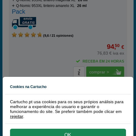
Q-Nomic 953XL tinteiro magenta XL
26 ml
Q-Nomic 953XL tinteiro amarelo XL
26 ml
Pack
(9,6 / 21 opiniones)
94,
50
€
76,83 € iva ex
RECEBA EM 24 HORAS
comprar >
Cookies na Cartucho
HP
100% Tinteiros Originais HP
Cartucho.pt usa cookies para os seus própios análisis para
melhorar a experiência do usuario e garantir o
HP 953 tinteiro preto
funcionamento do site. Se preferir também pode clicar em
rejeitar
.
OK