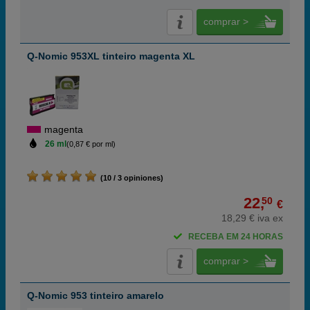
comprar >
Q-Nomic 953XL tinteiro magenta XL
magenta
26 ml
(0,87 € por ml)
(10 / 3 opiniones)
22,
50
€
18,29 € iva ex
RECEBA EM 24 HORAS
comprar >
Q-Nomic 953 tinteiro amarelo