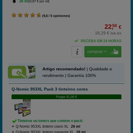
26 ml
(0,87 € por ml)
(9,6 / 5 opiniones)
22,
50
€
18,29 € iva ex
RECEBA EM 24 HORAS
comprar >
Artigo recomendado!
| Qualidade e
rendimento | Garantía 100%
Q-Nomic 953XL Pack 3 tinteiros cores
Poupe 41,00 €
Tinteiros ou toners que contem o pack:
Q-Nomic 953XL tinteiro ciano XL
26 ml
Q-Nomic 953XL tinteiro magenta XL
26 ml