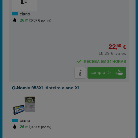
ciano
26 ml
(0,87 € por ml)
22,
50
€
18,29 € iva ex
RECEBA EM 24 HORAS
comprar >
Q-Nomic 953XL tinteiro ciano XL
ciano
26 ml
(0,87 € por ml)