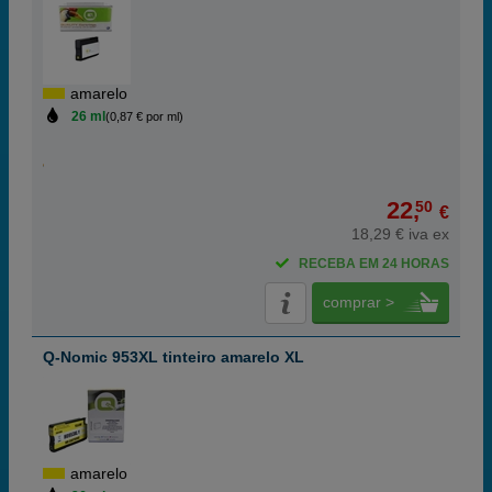
amarelo
26 ml
(0,87 € por ml)
22,
50
€
18,29 € iva ex
RECEBA EM 24 HORAS
comprar >
Q-Nomic 953XL tinteiro amarelo XL
amarelo