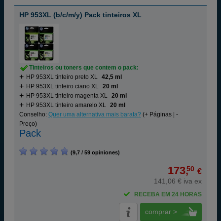
HP 953XL (b/c/m/y) Pack tinteiros XL
Tinteiros ou toners que contem o pack:
HP 953XL tinteiro preto XL
42,5 ml
HP 953XL tinteiro ciano XL
20 ml
HP 953XL tinteiro magenta XL
20 ml
HP 953XL tinteiro amarelo XL
20 ml
Conselho:
Quer uma alternativa mais barata?
(+ Páginas | -
Preço)
Pack
(9,7 / 59 opiniones)
173,
50
€
141,06 € iva ex
RECEBA EM 24 HORAS
comprar >