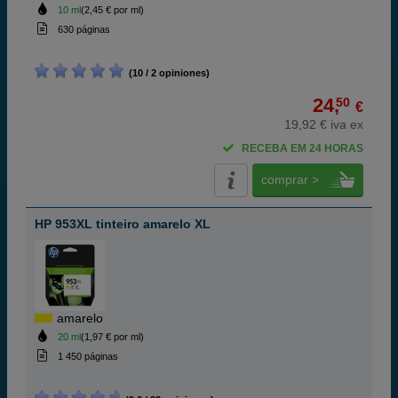
10 ml
(2,45 € por ml)
630 páginas
(10 / 2 opiniones)
24,
50
€
19,92 € iva ex
RECEBA EM 24 HORAS
comprar >
HP 953XL tinteiro amarelo XL
amarelo
20 ml
(1,97 € por ml)
1 450 páginas