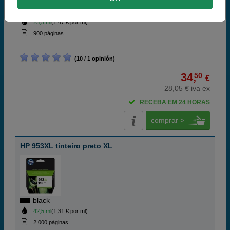
black
23,5 ml
(1,47 € por ml)
900 páginas
(10 / 1 opinión)
34,
50
€
28,05 € iva ex
RECEBA EM 24 HORAS
comprar >
HP 953XL tinteiro preto XL
black
42,5 ml
(1,31 € por ml)
2 000 páginas