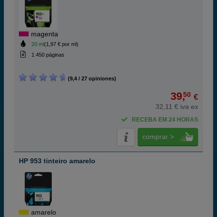
magenta
20 ml
(1,97 € por ml)
1 450 páginas
(9,4 / 27 opiniones)
39,
50
€
32,11 € iva ex
RECEBA EM 24 HORAS
comprar >
HP 953 tinteiro amarelo
amarelo