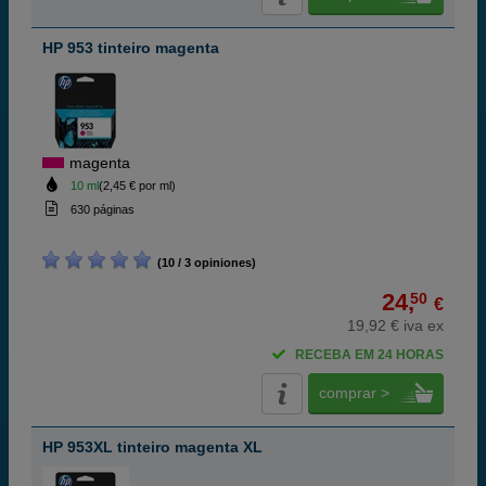
HP 953 tinteiro magenta
magenta
10 ml
(2,45 € por ml)
630 páginas
(10 / 3 opiniones)
24,
50
€
19,92 € iva ex
RECEBA EM 24 HORAS
comprar >
HP 953XL tinteiro magenta XL