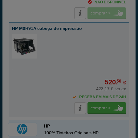
NÃO DISPONÍVEL
comprar >
HP M0H91A cabeça de impressão
520,
50
€
423,17 € iva ex
RECEBA EM MAIS DE 24H
comprar >
HP
100% Tinteiros Originais HP