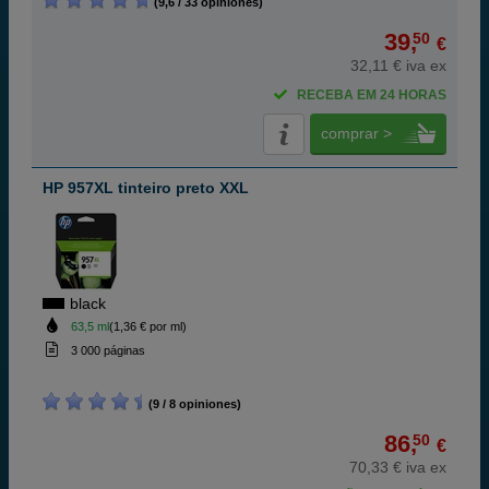
(9,6 / 33 opiniones)
39,
50
€
32,11 € iva ex
RECEBA EM 24 HORAS
comprar >
HP 957XL tinteiro preto XXL
black
63,5 ml
(1,36 € por ml)
3 000 páginas
(9 / 8 opiniones)
86,
50
€
70,33 € iva ex