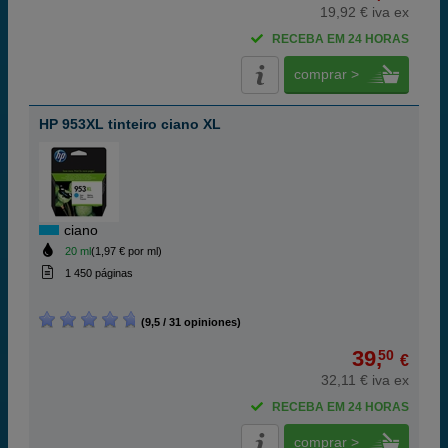
19,92 € iva ex
RECEBA EM 24 HORAS
comprar >
HP 953XL tinteiro ciano XL
ciano
20 ml
(1,97 € por ml)
1 450 páginas
(9,5 / 31 opiniones)
39,
50
€
32,11 € iva ex
RECEBA EM 24 HORAS
comprar >