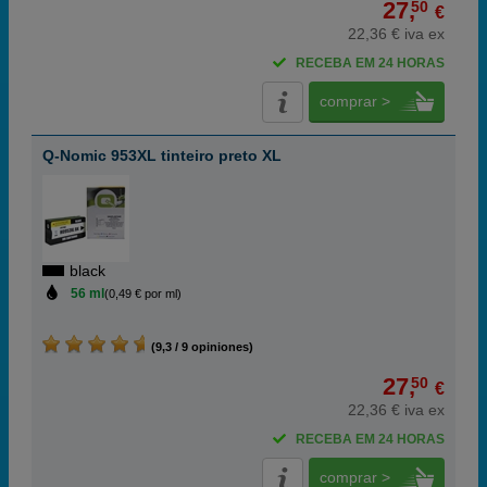
27,
50
€
22,36 € iva ex
RECEBA EM 24 HORAS
comprar >
Q-Nomic 953XL tinteiro preto XL
black
56 ml
(0,49 € por ml)
(9,3 / 9 opiniones)
27,
50
€
22,36 € iva ex
RECEBA EM 24 HORAS
comprar >