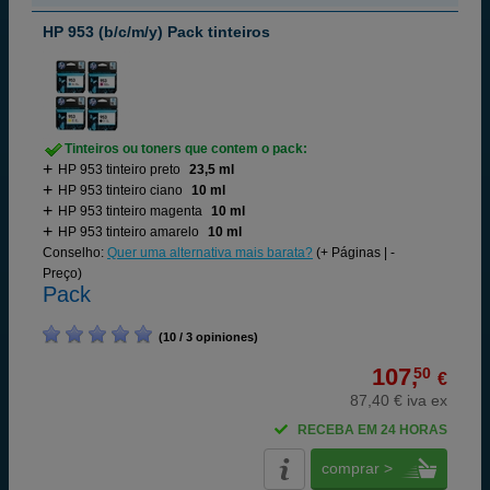
HP 953 (b/c/m/y) Pack tinteiros
Tinteiros ou toners que contem o pack:
HP 953 tinteiro preto
23,5 ml
HP 953 tinteiro ciano
10 ml
HP 953 tinteiro magenta
10 ml
HP 953 tinteiro amarelo
10 ml
Conselho:
Quer uma alternativa mais barata?
(+ Páginas | -
Preço)
Pack
(10 / 3 opiniones)
107,
50
€
87,40 € iva ex
RECEBA EM 24 HORAS
comprar >