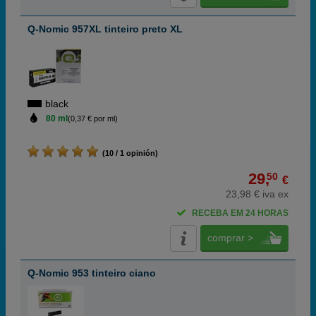
Q-Nomic 957XL tinteiro preto XL
black
80 ml
(0,37 € por ml)
(10 / 1 opinión)
29,
50
€
23,98 € iva ex
RECEBA EM 24 HORAS
comprar >
Q-Nomic 953 tinteiro ciano