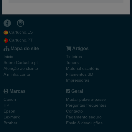
Cartucho.ES
Cartucho.PT
Mapa do site
Artigos
Inicio
Tinteiros
Sobre Cartucho.pt
Toners
Atenção ao cliente
Material escritório
A minha conta
Filamentos 3D
Impressoras
Marcas
Geral
Canon
Mudar palavra-passe
HP
Perguntas frequentes
Epson
Contacto
Lexmark
Pagamento seguro
Brother
Envio & devoluções