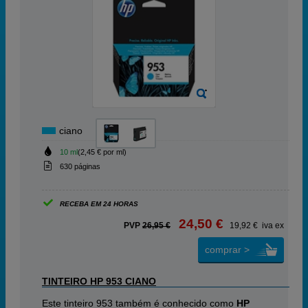
ciano
10 ml
(2,45 € por ml)
630 páginas
RECEBA EM 24 HORAS
24,50 €
PVP
26,95 €
19,92 € iva ex
comprar >
TINTEIRO HP 953 CIANO
Este tinteiro 953 também é conhecido como
HP