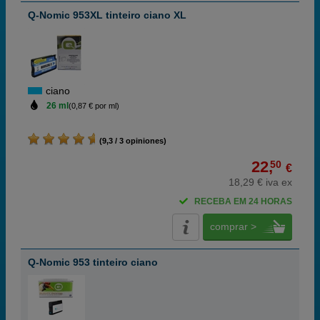
Q-Nomic 953XL tinteiro ciano XL
ciano
26 ml
(0,87 € por ml)
(9,3 / 3 opiniones)
22,
50
€
18,29 € iva ex
RECEBA EM 24 HORAS
comprar >
Q-Nomic 953 tinteiro ciano