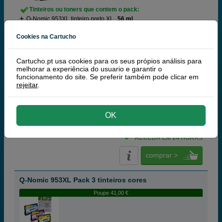
Tinteiros ou toners que contem o pack:
Q-Nomic 953XL tinteiro preto XL
56 ml
Q-Nomic 953XL tinteiro ciano XL
26 ml
Cookies na Cartucho
Q-Nomic 953XL tinteiro magenta XL
26 ml
Q-Nomic 953XL tinteiro amarelo XL
26 ml
Pack
Cartucho.pt usa cookies para os seus própios análisis para
melhorar a experiência do usuario e garantir o
funcionamento do site. Se preferir também pode clicar em
rejeitar
.
(9,6 / 21 opiniones)
94,
50
€
OK
76,83 € iva ex
RECEBA EM 24 HORAS
comprar >
Q-Nomic 953XL Pack 3 tinteiros cores
Poupe 41,00 €