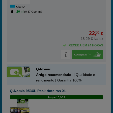
ciano
26 ml
(0,87 € por ml)
22,
50
€
18,29 € iva ex
RECEBA EM 24 HORAS
comprar >
Q-Nomic
Artigo recomendado!
| Qualidade e
rendimento | Garantía 100%
Q-Nomic 953XL Pack tinteiros XL
Poupe 13,00 €