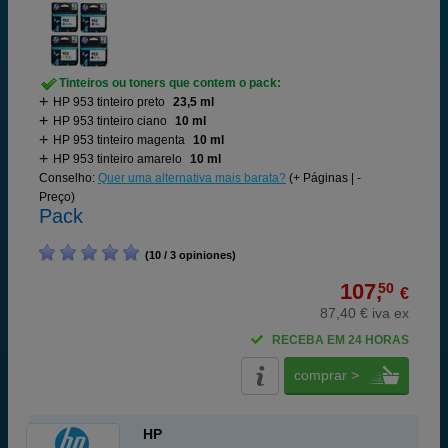
Tinteiros ou toners que contem o pack:
HP 953 tinteiro preto
23,5 ml
HP 953 tinteiro ciano
10 ml
HP 953 tinteiro magenta
10 ml
HP 953 tinteiro amarelo
10 ml
Conselho:
Quer uma alternativa mais barata?
(+ Páginas | -
Preço)
Pack
(10 / 3 opiniones)
107,
50
€
87,40 € iva ex
RECEBA EM 24 HORAS
comprar >
HP