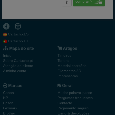
comprar >
Cartucho.ES
Cartucho.PT
Mapa do site
Artigos
Inicio
Tinteiros
Sobre Cartucho.pt
Toners
Atenção ao cliente
Material escritório
A minha conta
Filamentos 3D
Impressoras
Marcas
Geral
Canon
Mudar palavra-passe
HP
Perguntas frequentes
Epson
Contacto
Lexmark
Pagamento seguro
Brother
Envio & devoluções