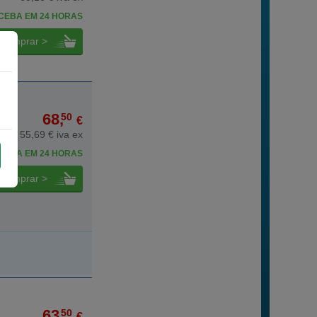
CEBA EM 24 HORAS
comprar >
68,
50
€
55,69 € iva ex
CEBA EM 24 HORAS
comprar >
63,
50
€