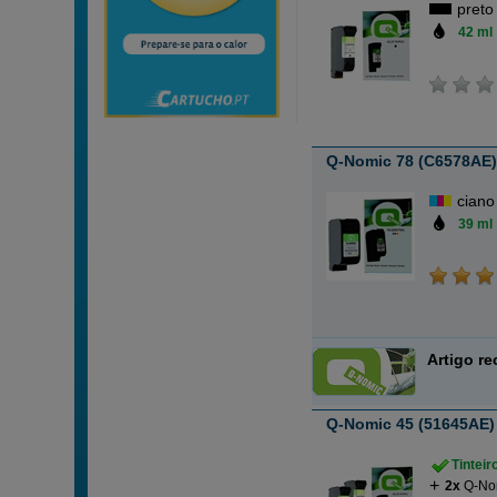
preto
42 ml
Q-Nomic 78 (C6578AE) t
ciano
39 ml
Artigo r
Q-Nomic 45 (51645AE) 
Tintei
2x
Q-Nom