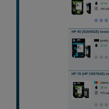
42 ml
930 pá
HP 45 (51645GE) tintei
preto
21 ml
HP 78 (HP C6578AE) tin
ciano
38 ml
970 pá