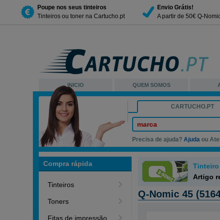
Poupe nos seus tinteiros
Envio Grátis!
Tinteiros ou toner na Cartucho.pt
A partir de 50€ Q-Nomi
INICIO
QUEM SOMOS
CARTUCHO.PT
marca
Precisa de ajuda?
Ajuda
ou Ate
Compra rápida
Tinteir
Artigo 
Tinteiros
Q-Nomic 45 (5164
Toners
Fitas de impressão