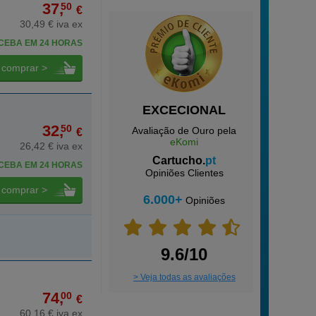
37,
50
€
30,49 € iva ex
CEBA EM 24 HORAS
comprar >
EXCECIONAL
32,
50
Avaliação de Ouro pela
€
eKomi
26,42 € iva ex
Cartucho.
pt
CEBA EM 24 HORAS
Opiniões Clientes
comprar >
6.000+
Opiniões
9.6/10
> Veja todas as avaliações
74,
00
€
60,16 € iva ex