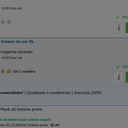
(0,89 € por ml)
RE
inteiro tri-cor XL
 magenta amarelo
(0,83 € por ml)
RE
(10 / 1 opinión)
ecomendado!
| Qualidade e rendimento | Garantía 100%
Pack x2 tinteiro preto
ros ou toners que contem o pack:
ic 45 (51645AE) tinteiro preto
42 ml