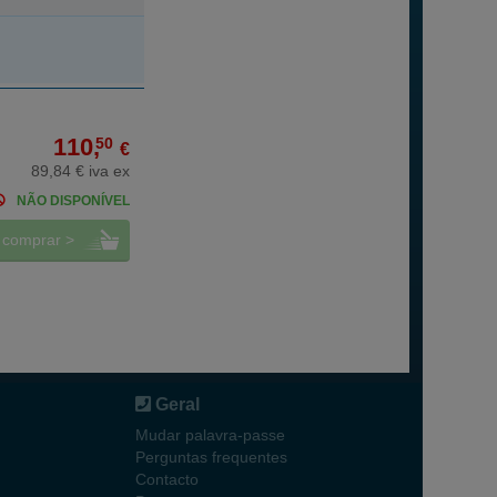
110,
50
€
89,84 € iva ex
NÃO DISPONÍVEL
comprar >
Geral
Mudar palavra-passe
Perguntas frequentes
Contacto