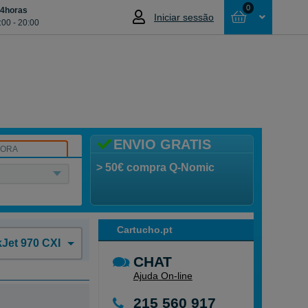
0
24horas
Iniciar sessão
:00 - 20:00
Cesta
NÃO SELECCIONOU NENHUM ARTIGO
ENVIO GRATIS
SORA
> 50€ compra Q-Nomic
Cartucho.pt
Jet 970 CXI
CHAT
Ajuda On-line
215 560 917