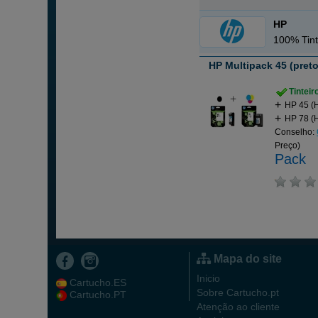
HP
100% Tint
HP Multipack 45 (preto)
Tintei
HP 45 (H
HP 78 (H
Conselho:
Preço)
Pack
Mapa do site
Inicio
Cartucho.ES
Sobre Cartucho.pt
Cartucho.PT
Atenção ao cliente