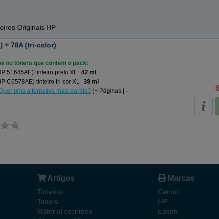
eiros Originais HP
 + 78A (tri-color)
ros ou toners que contem o pack:
P 51645AE) tinteiro preto XL
42 ml
P C6578AE) tinteiro tri-cor XL
38 ml
Quer uma alternativa mais barata?
(+ Páginas | -
Artigos
Marcas
Tinteiros
Canon
Toners
HP
Material escritório
Epson