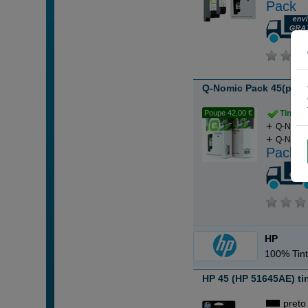
Pack
Q-Nomic Pack 45(preto)
Poupe 42,00 €
Tintei
Q-Nomic 
Q-Nomic 
Pack
HP
100% Tint
HP 45 (HP 51645AE) tin
preto