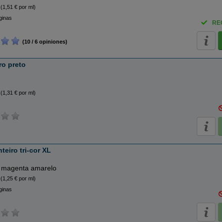
(1,51 € por ml)
ginas
RE
(10 / 6 opiniones)
ro preto
(1,31 € por ml)
teiro tri-cor XL
 magenta amarelo
(1,25 € por ml)
ginas