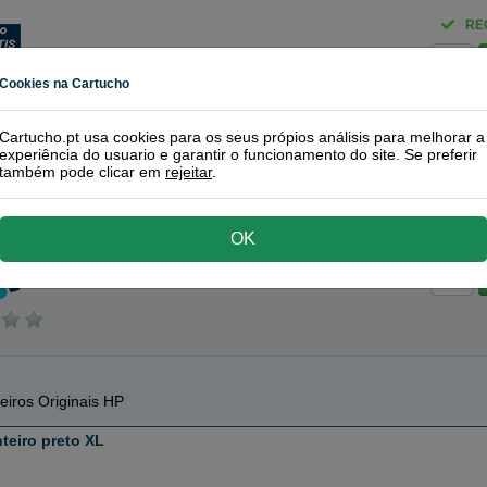
RE
Cookies na Cartucho
Cartucho.pt usa cookies para os seus própios análisis para melhorar a
 + 78A (tri-color)
experiência do usuario e garantir o funcionamento do site. Se preferir
também pode clicar em
rejeitar
.
ros ou toners que contem o pack:
45 (51645AE) tinteiro preto
42 ml
78 (C6578AE) tinteiro tri-cor XL
39 ml
RE
OK
eiros Originais HP
teiro preto XL