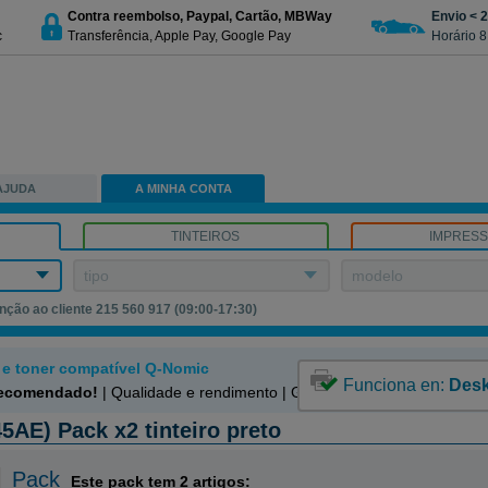
Contra reembolso, Paypal, Cartão, MBWay
Envio < 
c
Transferência, Apple Pay, Google Pay
Horário 8
AJUDA
A MINHA CONTA
TINTEIROS
IMPRES
tipo
modelo
nção ao cliente 215 560 917 (09:00-17:30)
o e toner compatível Q-Nomic
Funciona en:
Desk
recomendado!
| Qualidade e rendimento | Garantía 100%
5AE) Pack x2 tinteiro preto
Pack
Este pack tem 2 artigos: