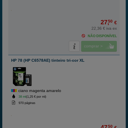
27,
50
€
22,36 € iva ex
NÃO DISPONÍVEL
comprar >
HP 78 (HP C6578AE) tinteiro tri-cor XL
ciano magenta amarelo
38 ml
(1,25 € por ml)
970 páginas
47,
50
€