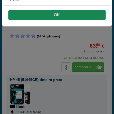
black
OK
42 ml
(1,51 € por ml)
930 páginas
(10 / 6 opiniones)
63,
50
€
51,63 € iva ex
RECEBA EM 24 HORAS
comprar >
HP 45 (51645GE) tinteiro preto
black
21 ml
(1,31 € por ml)