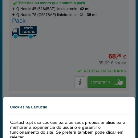
Tinteiros ou toners que contem o pack:
Q-Nomic 45 (51645AE) tinteiro preto
42 ml
Q-Nomic 78 (C6578AE) tinteiro tri-cor XL
39 ml
Pack
68,
50
€
55,69 € iva ex
RECEBA EM 24 HORAS
comprar >
HP
100% Tinteiros Originais HP
Cookies na Cartucho
HP 45 (HP 51645AE) tinteiro preto XL
Cartucho.pt usa cookies para os seus própios análisis para
melhorar a experiência do usuario e garantir o
funcionamento do site. Se preferir também pode clicar em
rejeitar
.