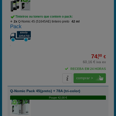
Tinteiros ou toners que contem o pack:
2x
Q-Nomic 45 (51645AE) tinteiro preto
42 ml
Pack
74,
00
€
60,16 € iva ex
RECEBA EM 24 HORAS
comprar >
Q-Nomic Pack 45(preto) + 78A (tri-color)
Poupe 42,00 €