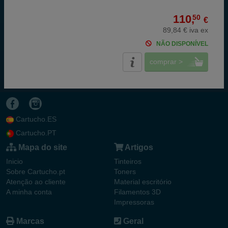
110,
50
€
89,84 € iva ex
NÃO DISPONÍVEL
comprar >
Cartucho.ES
Cartucho.PT
Mapa do site
Artigos
Inicio
Tinteiros
Sobre Cartucho.pt
Toners
Atenção ao cliente
Material escritório
A minha conta
Filamentos 3D
Impressoras
Marcas
Geral