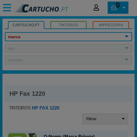
0
CARTUCHO.PT
TINTEIROS
IMPRESSORA
marca
tipo
modelo
HP Fax 1220
TINTEIROS
HP FAX 1220
Filtrar
Q-Nomic (Marca Própria)