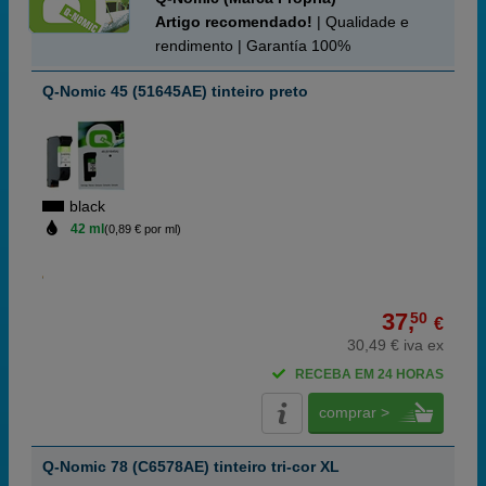
Artigo recomendado!
| Qualidade e
rendimento | Garantía 100%
Q-Nomic 45 (51645AE) tinteiro preto
black
42 ml
(0,89 € por ml)
37,
50
€
30,49 € iva ex
RECEBA EM 24 HORAS
comprar >
Q-Nomic 78 (C6578AE) tinteiro tri-cor XL