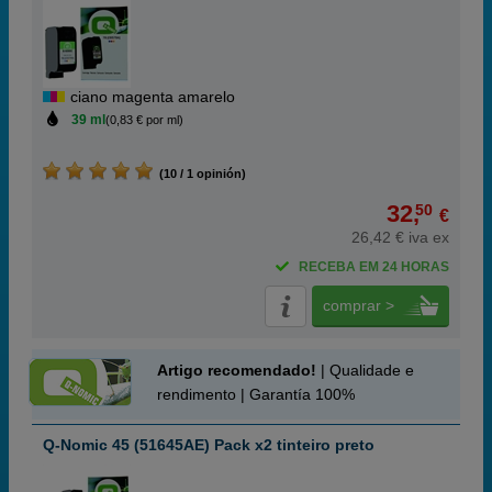
ciano magenta amarelo
39 ml
(0,83 € por ml)
(10 / 1 opinión)
32,
50
€
26,42 € iva ex
RECEBA EM 24 HORAS
comprar >
Artigo recomendado!
| Qualidade e
rendimento | Garantía 100%
Q-Nomic 45 (51645AE) Pack x2 tinteiro preto