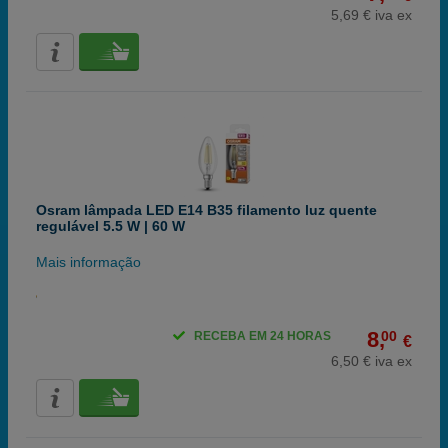
5,69 € iva ex
Osram lâmpada LED E14 B35 filamento luz quente
regulável 5.5 W | 60 W
Mais informação
8,
00
RECEBA EM 24 HORAS
€
6,50 € iva ex