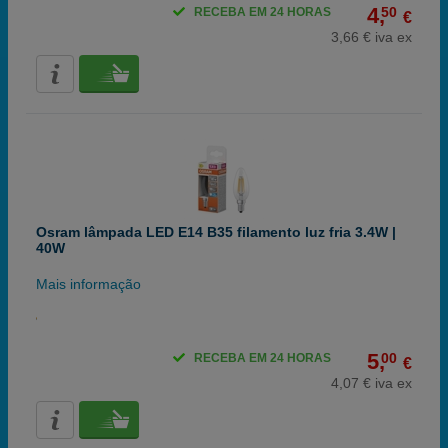
4,
50
RECEBA EM 24 HORAS
€
3,66 € iva ex
Osram lâmpada LED E14 B35 filamento luz fria 3.4W |
40W
Mais informação
5,
00
RECEBA EM 24 HORAS
€
4,07 € iva ex