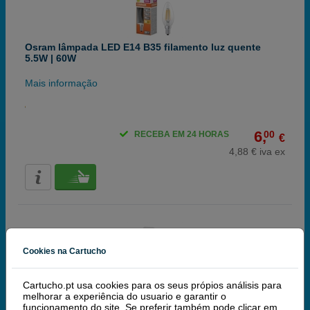
Osram lâmpada LED E14 B35 filamento luz quente
5.5W | 60W
Mais informação
6,
00
RECEBA EM 24 HORAS
€
4,88 € iva ex
Cookies na Cartucho
Cartucho.pt usa cookies para os seus própios análisis para
Osram lâmpada LED E14 B35 filamento luz quente
melhorar a experiência do usuario e garantir o
regulável 1.8 W | 25 W
funcionamento do site. Se preferir também pode clicar em