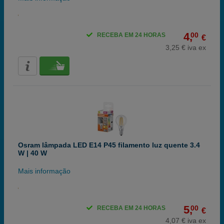
4,
00
RECEBA EM 24 HORAS
€
3,25 € iva ex
Osram lâmpada LED E14 P45 filamento luz quente 3.4
W | 40 W
Mais informação
5,
00
RECEBA EM 24 HORAS
€
4,07 € iva ex