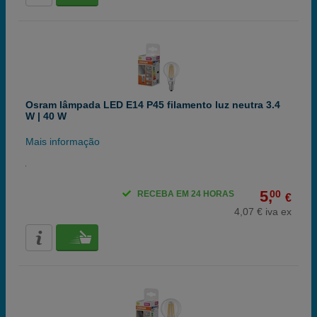
Osram lâmpada LED E14 P45 filamento luz neutra 3.4
W | 40 W
Mais informação
5,
00
RECEBA EM 24 HORAS
€
4,07 € iva ex