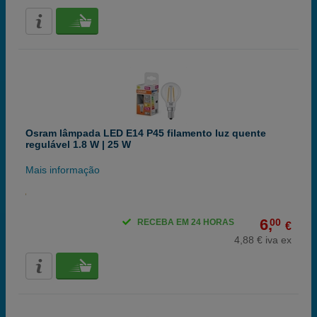
Osram lâmpada LED E14 P45 filamento luz quente
regulável 1.8 W | 25 W
Mais informação
6,
00
RECEBA EM 24 HORAS
€
4,88 € iva ex