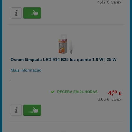
4,47 € iva ex
Osram lâmpada LED E14 B35 luz quente 1.8 W | 25 W
Mais informação
4,
50
RECEBA EM 24 HORAS
€
3,66 € iva ex