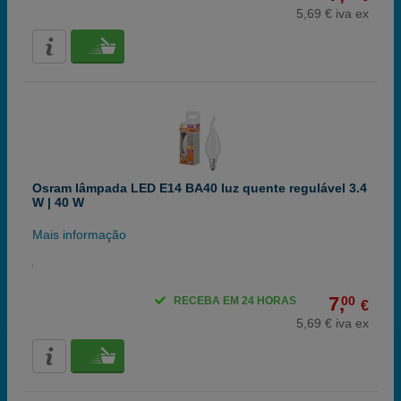
5,69 € iva ex
Osram lâmpada LED E14 BA40 luz quente regulável 3.4
W | 40 W
Mais informação
7,
00
RECEBA EM 24 HORAS
€
5,69 € iva ex