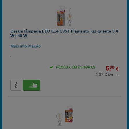
Osram lâmpada LED E14 C35T filamento luz quente 3.4
W | 40 W
Mais informação
5,
00
RECEBA EM 24 HORAS
€
4,07 € iva ex