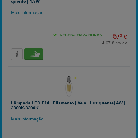
quente | 4,3W
Mais informação
5,
75
RECEBA EM 24 HORAS
€
4,67 € iva ex
Lâmpada LED E14 | Filamento | Vela | Luz quente| 4W |
2800K-3200K
Mais informação