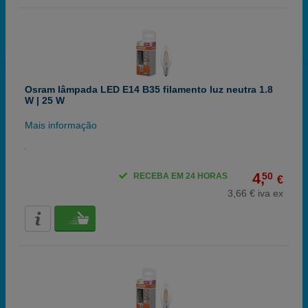
Osram lâmpada LED E14 B35 filamento luz neutra 1.8
W | 25 W
Mais informação
4,
50
RECEBA EM 24 HORAS
€
3,66 € iva ex