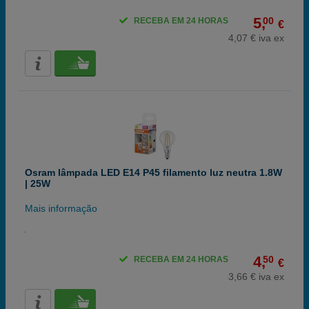
5,
00
RECEBA EM 24 HORAS
€
4,07 € iva ex
Osram lâmpada LED E14 P45 filamento luz neutra 1.8W
| 25W
Mais informação
4,
50
RECEBA EM 24 HORAS
€
3,66 € iva ex