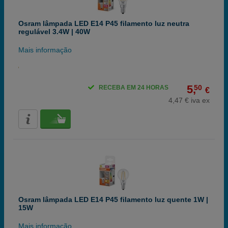
Osram lâmpada LED E14 P45 filamento luz neutra
regulável 3.4W | 40W
Mais informação
5,
50
RECEBA EM 24 HORAS
€
4,47 € iva ex
Osram lâmpada LED E14 P45 filamento luz quente 1W |
15W
Mais informação