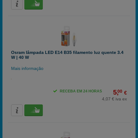
Osram lâmpada LED E14 B35 filamento luz quente 3.4
W | 40 W
Mais informação
5,
00
RECEBA EM 24 HORAS
€
4,07 € iva ex