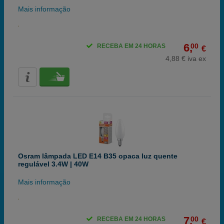
Mais informação
6,
00
RECEBA EM 24 HORAS
€
4,88 € iva ex
Osram lâmpada LED E14 B35 opaca luz quente
regulável 3.4W | 40W
Mais informação
7,
00
RECEBA EM 24 HORAS
€