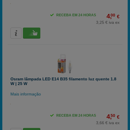
4,
00
RECEBA EM 24 HORAS
€
3,25 € iva ex
Osram lâmpada LED E14 B35 filamento luz quente 1.8
W | 25 W
Mais informação
4,
50
RECEBA EM 24 HORAS
€
3,66 € iva ex