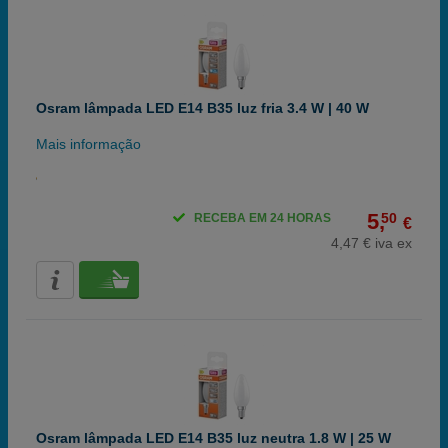
Osram lâmpada LED E14 B35 luz fria 3.4 W | 40 W
Mais informação
5,
50
RECEBA EM 24 HORAS
€
4,47 € iva ex
Osram lâmpada LED E14 B35 luz neutra 1.8 W | 25 W