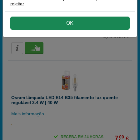
rejeitar
.
Mais informação
OK
6,
00
RECEBA EM 24 HORAS
€
4,88 € iva ex
Osram lâmpada LED E14 B35 filamento luz quente
regulável 3.4 W | 40 W
Mais informação
7,
00
RECEBA EM 24 HORAS
€