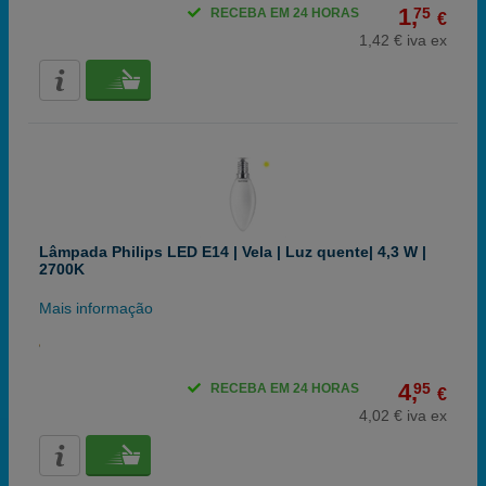
1,
75
RECEBA EM 24 HORAS
€
1,42 € iva ex
Lâmpada Philips LED E14 | Vela | Luz quente| 4,3 W |
2700K
Mais informação
4,
95
RECEBA EM 24 HORAS
€
4,02 € iva ex