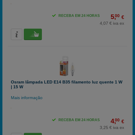
5,
00
RECEBA EM 24 HORAS
€
4,07 € iva ex
Osram lâmpada LED E14 B35 filamento luz quente 1 W
| 15 W
Mais informação
4,
00
RECEBA EM 24 HORAS
€
3,25 € iva ex