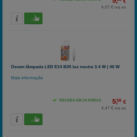
5,
€
4,07 € iva ex
Osram lâmpada LED E14 B35 luz neutra 3.4 W | 40 W
Mais informação
5,
50
RECEBA EM 24 HORAS
€
4,47 € iva ex