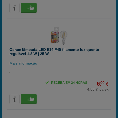
Osram lâmpada LED E14 P45 filamento luz quente
regulável 1.8 W | 25 W
Mais informação
6,
00
RECEBA EM 24 HORAS
€
4,88 € iva ex