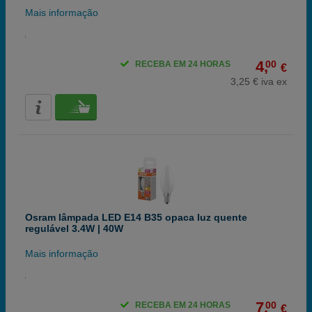
Mais informação
4,
00
RECEBA EM 24 HORAS
€
3,25 € iva ex
Osram lâmpada LED E14 B35 opaca luz quente
regulável 3.4W | 40W
Mais informação
7,
00
RECEBA EM 24 HORAS
€