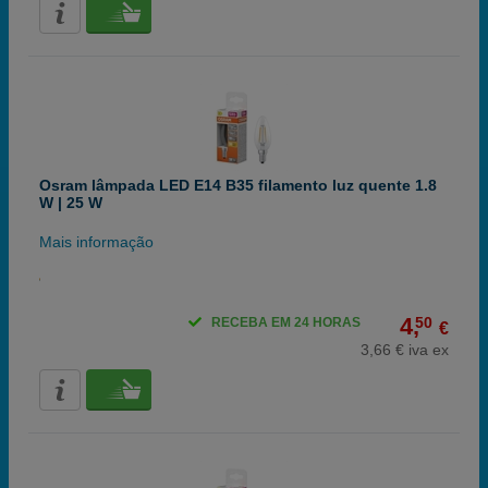
Osram lâmpada LED E14 B35 filamento luz quente 1.8
W | 25 W
Mais informação
4,
50
RECEBA EM 24 HORAS
€
3,66 € iva ex