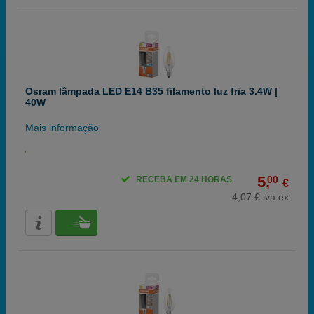
Osram lâmpada LED E14 B35 filamento luz fria 3.4W |
40W
Mais informação
5,
00
RECEBA EM 24 HORAS
€
4,07 € iva ex