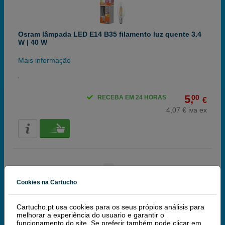
Osram lâmpada LED E14 B35 filamento luz quente 3.4
W | 40 W
Mais informação
5,
00
RECEBA EM 24 HORAS
€
4,07 € iva ex
Cookies na Cartucho
Cartucho.pt usa cookies para os seus própios análisis para
Osram lâmpada LED E14 B35 filamento luz quente
melhorar a experiência do usuario e garantir o
5.5W | 60W
funcionamento do site. Se preferir também pode clicar em