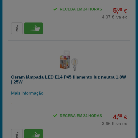
5,
00
RECEBA EM 24 HORAS
€
4,07 € iva ex
Osram lâmpada LED E14 P45 filamento luz neutra 1.8W
| 25W
Mais informação
4,
50
RECEBA EM 24 HORAS
€
3,66 € iva ex