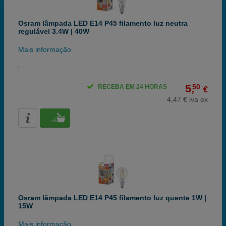
Osram lâmpada LED E14 P45 filamento luz neutra
regulável 3.4W | 40W
Mais informação
5,
50
RECEBA EM 24 HORAS
€
4,47 € iva ex
Osram lâmpada LED E14 P45 filamento luz quente 1W |
15W
Mais informação