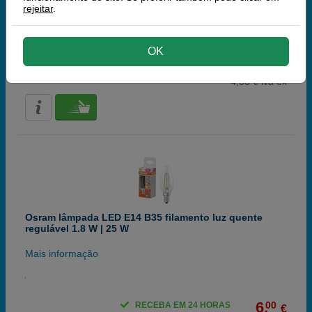
rejeitar
.
Mais informação
OK
6,
00
RECEBA EM 24 HORAS
€
4,88 € iva ex
Osram lâmpada LED E14 B35 filamento luz quente
regulável 1.8 W | 25 W
Mais informação
6,
00
RECEBA EM 24 HORAS
€