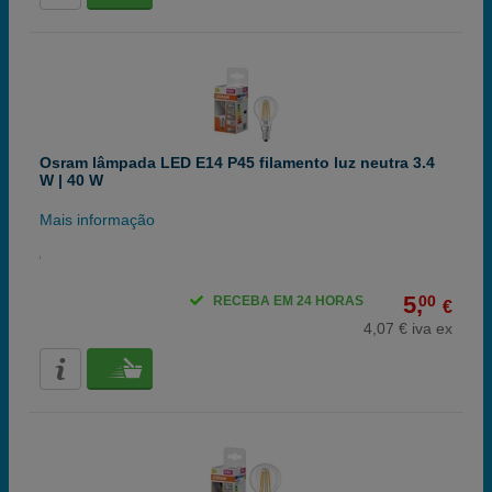
Osram lâmpada LED E14 P45 filamento luz neutra 3.4
W | 40 W
Mais informação
5,
00
RECEBA EM 24 HORAS
€
4,07 € iva ex