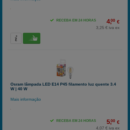
4,
00
RECEBA EM 24 HORAS
€
3,25 € iva ex
Osram lâmpada LED E14 P45 filamento luz quente 3.4
W | 40 W
Mais informação
5,
00
RECEBA EM 24 HORAS
€
4,07 € iva ex