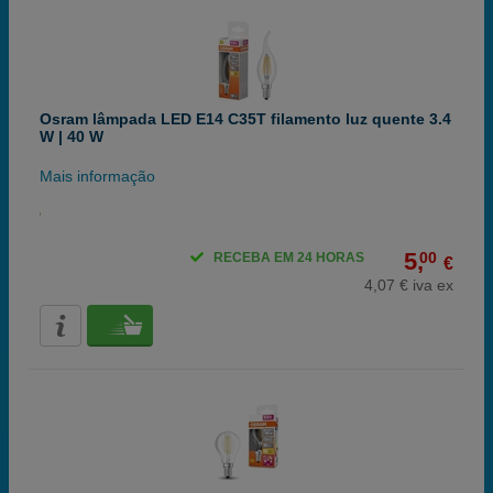
Osram lâmpada LED E14 C35T filamento luz quente 3.4
W | 40 W
Mais informação
5,
00
RECEBA EM 24 HORAS
€
4,07 € iva ex