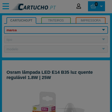
0
CARTUCHO.PT
TINTEIROS
IMPRESSORA
marca
tipo
modelo
Osram lâmpada LED E14 B35 luz quente
regulável 1.8W | 25W