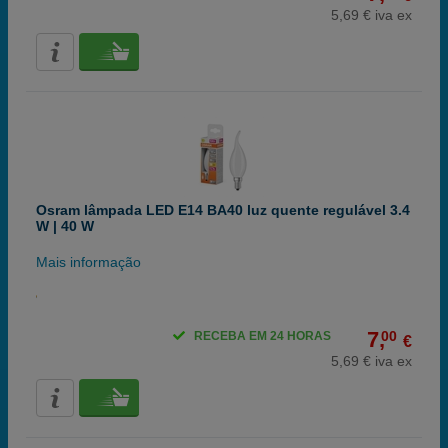
5,69 € iva ex
Osram lâmpada LED E14 BA40 luz quente regulável 3.4
W | 40 W
Mais informação
7,
00
RECEBA EM 24 HORAS
€
5,69 € iva ex