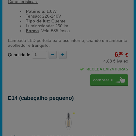
Características:
Potência
: 1.8W
Tensão: 220-240V
Tipo de luz
: Quente
Luminosidade: 250 lm
Forma
: Vela B35 fosca
Lâmpada LED perfeita para uso interno, criando um ambiente
acolhedor e tranquilo.
6,
00
Quantidade
€
4,88 € iva ex
RECEBA EM 24 HORAS
comprar >
E14 (cabeçalho pequeno)