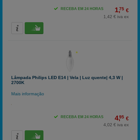
1,
75
RECEBA EM 24 HORAS
€
1,42 € iva ex
Lâmpada Philips LED E14 | Vela | Luz quente| 4,3 W |
2700K
Mais informação
4,
95
RECEBA EM 24 HORAS
€
4,02 € iva ex