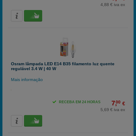
4,88 € iva ex
Osram lâmpada LED E14 B35 filamento luz quente
regulável 3.4 W | 40 W
Mais informação
7,
00
RECEBA EM 24 HORAS
€
5,69 € iva ex