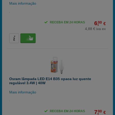
Mais informação
6,
00
RECEBA EM 24 HORAS
€
4,88 € iva ex
Osram lâmpada LED E14 B35 opaca luz quente
regulável 3.4W | 40W
Mais informação
7,
00
RECEBA EM 24 HORAS
€