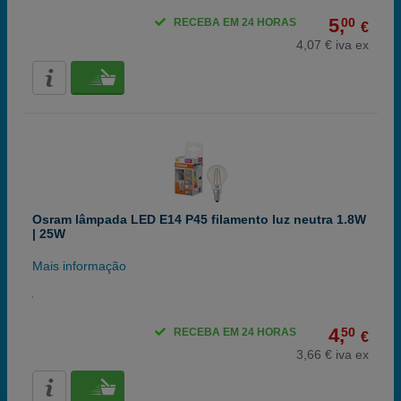
5,
00
RECEBA EM 24 HORAS
€
4,07 € iva ex
Osram lâmpada LED E14 P45 filamento luz neutra 1.8W
| 25W
Mais informação
4,
50
RECEBA EM 24 HORAS
€
3,66 € iva ex