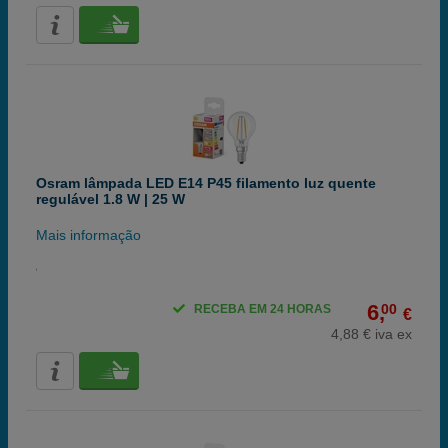
Osram lâmpada LED E14 P45 filamento luz quente
regulável 1.8 W | 25 W
Mais informação
6,
00
RECEBA EM 24 HORAS
€
4,88 € iva ex