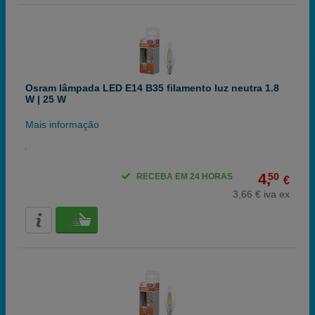
Osram lâmpada LED E14 B35 filamento luz neutra 1.8
W | 25 W
Mais informação
4,
50
RECEBA EM 24 HORAS
€
3,66 € iva ex