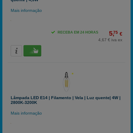
Mais informação
5,
75
RECEBA EM 24 HORAS
€
4,67 € iva ex
Lâmpada LED E14 | Filamento | Vela | Luz quente| 4W |
2800K-3200K
Mais informação