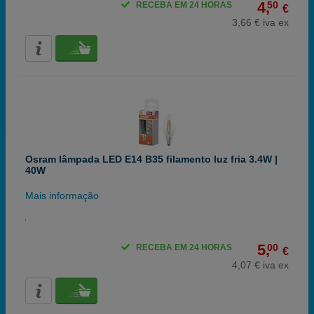
4,
50
RECEBA EM 24 HORAS
€
3,66 € iva ex
Osram lâmpada LED E14 B35 filamento luz fria 3.4W |
40W
Mais informação
5,
00
RECEBA EM 24 HORAS
€
4,07 € iva ex