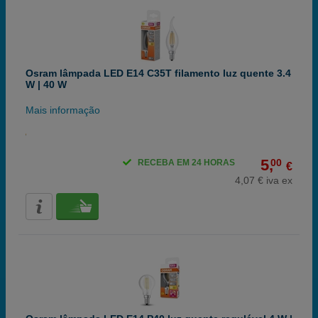
Osram lâmpada LED E14 C35T filamento luz quente 3.4
W | 40 W
Mais informação
5,
00
RECEBA EM 24 HORAS
€
4,07 € iva ex