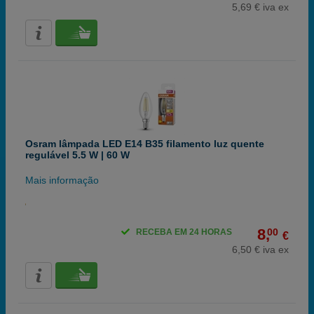
5,69 € iva ex
Osram lâmpada LED E14 B35 filamento luz quente
regulável 5.5 W | 60 W
Mais informação
8,
00
RECEBA EM 24 HORAS
€
6,50 € iva ex