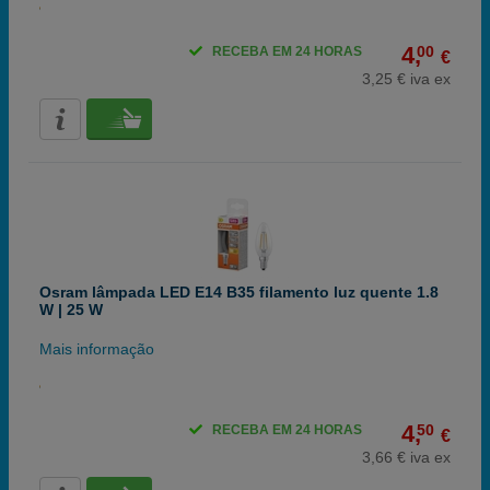
4,
00
RECEBA EM 24 HORAS
€
3,25 € iva ex
Osram lâmpada LED E14 B35 filamento luz quente 1.8
W | 25 W
Mais informação
4,
50
RECEBA EM 24 HORAS
€
3,66 € iva ex