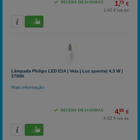
1,
75
RECEBA EM 24 HORAS
€
1,42 € iva ex
Lâmpada Philips LED E14 | Vela | Luz quente| 4,3 W |
2700K
Mais informação
4,
95
RECEBA EM 24 HORAS
€
4,02 € iva ex