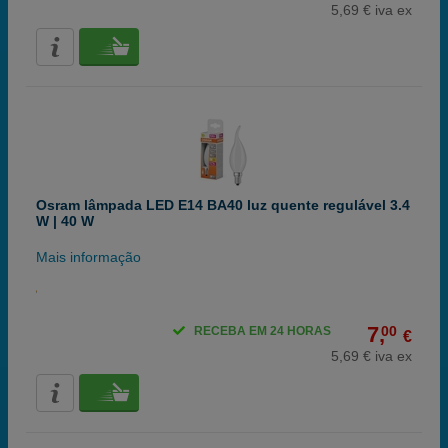
5,69 € iva ex
Osram lâmpada LED E14 BA40 luz quente regulável 3.4
W | 40 W
Mais informação
7,
00
RECEBA EM 24 HORAS
€
5,69 € iva ex