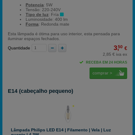
Potencia
: 5W
Tensão: 220-240V
Tipo de luz
: Fría
Luminosidade: 400 lm
Forma
: Redonda mate
Esta lâmpada é ótima para uso interior, esta pensada para
iluminar espaços fechados.
3,
50
Quantidade
€
2,85 € iva ex
RECEBA EM 24 HORAS
comprar >
E14 (cabeçalho pequeno)
Lâmpada Philips LED E14 | Filamento | Vela | Luz
quente | 4,3W