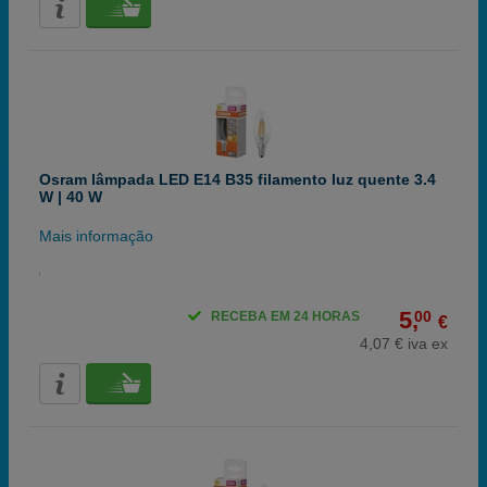
Osram lâmpada LED E14 B35 filamento luz quente 3.4
W | 40 W
Mais informação
5,
00
RECEBA EM 24 HORAS
€
4,07 € iva ex