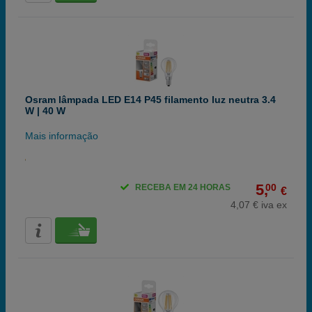
Osram lâmpada LED E14 P45 filamento luz neutra 3.4
W | 40 W
Mais informação
5,
00
RECEBA EM 24 HORAS
€
4,07 € iva ex