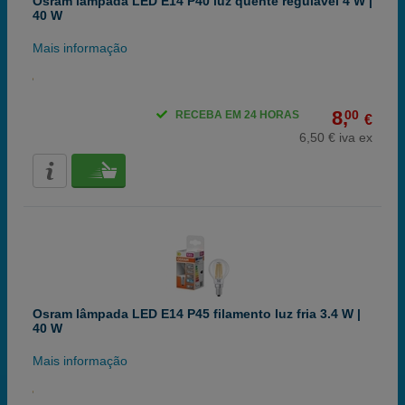
Osram lâmpada LED E14 P40 luz quente regulável 4 W |
40 W
Mais informação
8,
00
RECEBA EM 24 HORAS
€
6,50 € iva ex
Osram lâmpada LED E14 P45 filamento luz fria 3.4 W |
40 W
Mais informação