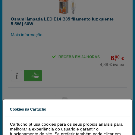
Osram lâmpada LED E14 B35 filamento luz quente
5.5W | 60W
Mais informação
6,
00
RECEBA EM 24 HORAS
€
4,88 € iva ex
Cookies na Cartucho
Osram lâmpada LED E14 B35 filamento luz quente
Cartucho.pt usa cookies para os seus própios análisis para
regulável 1.8 W | 25 W
melhorar a experiência do usuario e garantir o
funcionamento do site. Se preferir também pode clicar em