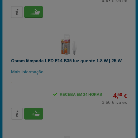
4,47 € iva ex
Osram lâmpada LED E14 B35 luz quente 1.8 W | 25 W
Mais informação
4,
50
RECEBA EM 24 HORAS
€
3,66 € iva ex