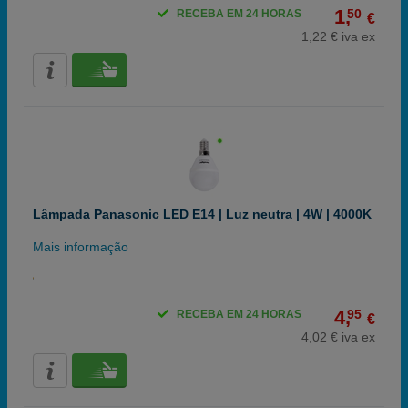
1,
50
RECEBA EM 24 HORAS
€
1,22 € iva ex
Lâmpada Panasonic LED E14 | Luz neutra | 4W | 4000K
Mais informação
4,
95
RECEBA EM 24 HORAS
€
4,02 € iva ex