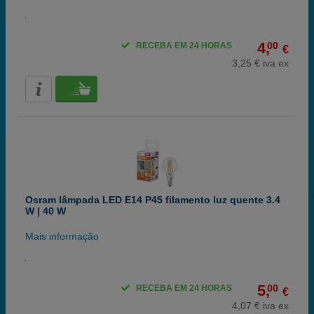
4,
00
RECEBA EM 24 HORAS
€
3,25 € iva ex
Osram lâmpada LED E14 P45 filamento luz quente 3.4
W | 40 W
Mais informação
5,
00
RECEBA EM 24 HORAS
€
4,07 € iva ex