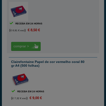
RECEBA EM 24 HORAS
€ 8,50 €
(
)
€ 6,91 € excl
comprar >
Clairefontaine Papel de cor vermelho coral 80
gr A4 (500 folhas)
RECEBA EM 24 HORAS
€ 9,00 €
(
)
€ 7,32 € excl