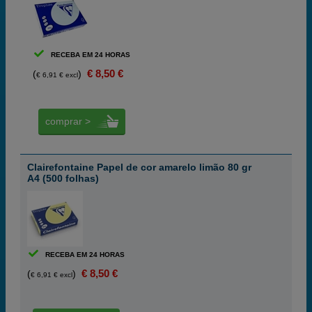
RECEBA EM 24 HORAS
€ 8,50 €
(
)
€ 6,91 € excl
comprar >
Clairefontaine Papel de cor amarelo limão 80 gr
A4 (500 folhas)
RECEBA EM 24 HORAS
€ 8,50 €
(
)
€ 6,91 € excl