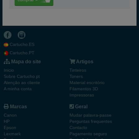
Cartucho.ES
Cartucho.PT
Mapa do site
Artigos
Inicio
Tinteiros
Sobre Cartucho.pt
Toners
Atenção ao cliente
Material escritório
A minha conta
Filamentos 3D
Impressoras
Marcas
Geral
Canon
Mudar palavra-passe
HP
Perguntas frequentes
Epson
Contacto
Lexmark
Pagamento seguro