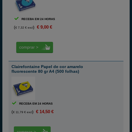
RECEBA EM 24 HORAS
€ 9,00 €
(
)
€ 7,32 € excl
comprar >
Clairefontaine Papel de cor amarelo
fluorescente 80 gr A4 (500 folhas)
RECEBA EM 24 HORAS
€ 14,50 €
(
)
€ 11,79 € excl
comprar >