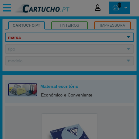
0
CARTUCHO.PT
TINTEIROS
IMPRESSORA
marca
tipo
modelo
Material escritório
Económico e Conveniente
Clairefontaine Papel De Cor Azul 80 Gr A4 (500 Folhas)