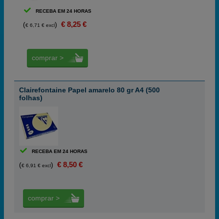
RECEBA EM 24 HORAS
€ 8,25 €
(
)
€ 6,71 € excl
comprar >
Clairefontaine Papel amarelo 80 gr A4 (500
folhas)
RECEBA EM 24 HORAS
€ 8,50 €
(
)
€ 6,91 € excl
comprar >