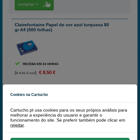
comprar >
Clairefontaine Papel de cor azul turquesa 80
gr A4 (500 folhas)
RECEBA EM 24 HORAS
€ 8,50 €
(
)
€ 6,91 € excl
comprar >
Cookies na Cartucho
Cartucho.pt usa cookies para os seus própios análisis para
Clairefontaine Papel de cor lilás 80 gramos A4
melhorar a experiência do usuario e garantir o
(500 folhas)
funcionamento do site. Se preferir também pode clicar em
rejeitar
.