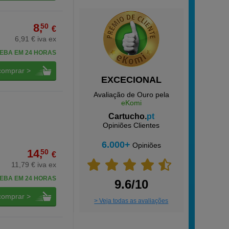
8,
50
€
6,91 € iva ex
EBA EM 24 HORAS
comprar >
EXCECIONAL
Avaliação de Ouro pela
eKomi
Cartucho.
pt
Opiniões Clientes
6.000+
Opiniões
14,
50
€
11,79 € iva ex
EBA EM 24 HORAS
9.6/10
comprar >
> Veja todas as avaliações