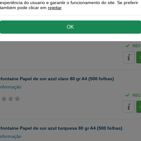
efontaine Papel de cor azul celeste 80 gr A4 (500 folhas)
experiência do usuario e garantir o funcionamento do site. Se preferir
também pode clicar em
rejeitar
.
informação
OK
REC
efontaine Papel de cor azul claro 80 gr A4 (500 folhas)
informação
REC
efontaine Papel de cor azul turquesa 80 gr A4 (500 folhas)
informação