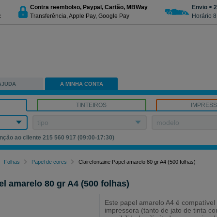
Contra reembolso, Paypal, Cartão, MBWay
Envio < 
c
Transferência, Apple Pay, Google Pay
Horário 8
AJUDA
A MINHA CONTA
TINTEIROS
IMPRES
tipo
modelo
nção ao cliente 215 560 917 (09:00-17:30)
Folhas
Papel de cores
Clairefontaine Papel amarelo 80 gr A4 (500 folhas)
el amarelo 80 gr A4 (500 folhas)
Este papel amarelo A4 é compatível
impressora (tanto de jato de tinta c