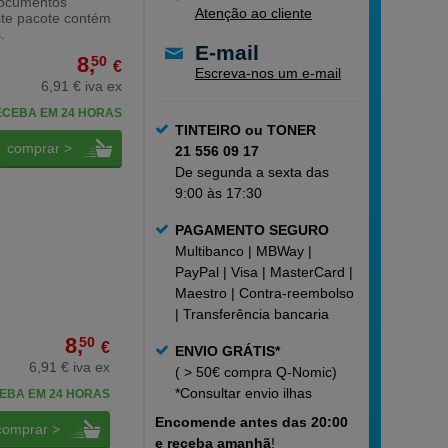
 documentos
Atenção ao cliente
Este pacote contém
.
E-mail
8,
50
€
Escreva-nos um e-mail
6,91 € iva ex
ECEBA EM 24 HORAS
TINTEIRO ou TONER
comprar >
21 556 09 17
De segunda a sexta das
9:00 às 17:30
PAGAMENTO SEGURO
Multibanco | MBWay |
PayPal | Visa | MasterCard |
Maestro | Contra-reembolso
| Transferência bancaria
8,
50
€
ENVIO GRÁTIS*
6,91 € iva ex
( > 50€ compra Q-Nomic)
*Consultar
envio ilhas
EBA EM 24 HORAS
Encomende
antes das 20:00
comprar >
e receba amanhã
!