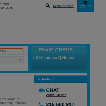
0
24horas
Iniciar sessão
:00 - 20:00
Cesta
NÃO SELECCIONOU NENHUM ARTIGO
ENVIO GRATIS
SORA
> 50€ compra Q-Nomic
Cartucho.pt
CHAT
Ajuda On-line
 com qualquer
omo laser). Oferece
215 560 917