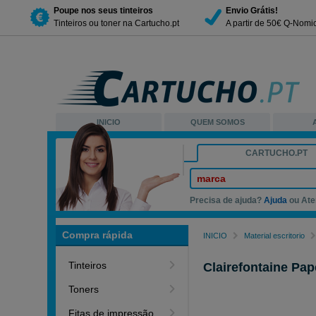
Poupe nos seus tinteiros
Envio Grátis!
Tinteiros ou toner na Cartucho.pt
A partir de 50€ Q-Nomi
INICIO
QUEM SOMOS
CARTUCHO.PT
marca
Precisa de ajuda?
Ajuda
ou Ate
Compra rápida
INICIO
Material escritorio
Tinteiros
Clairefontaine Pap
Toners
Fitas de impressão