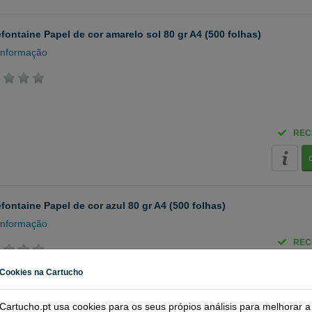
efontaine Papel de cor amarelo sol 80 gr A4 (500 folhas)
informação
REC
efontaine Papel de cor azul 80 gr A4 (500 folhas)
informação
REC
Cookies na Cartucho
Cartucho.pt usa cookies para os seus própios análisis para melhorar a