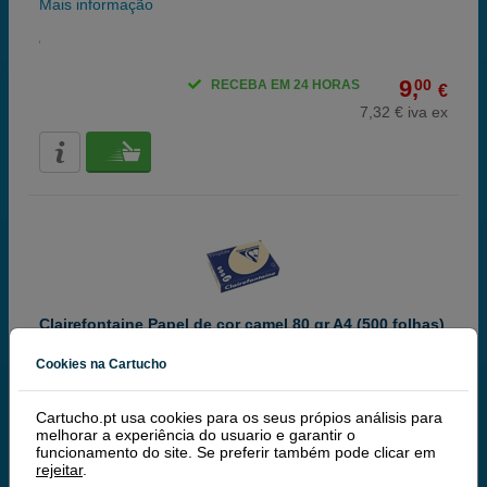
Mais informação
9,
00
RECEBA EM 24 HORAS
€
7,32 € iva ex
Clairefontaine Papel de cor camel 80 gr A4 (500 folhas)
Mais informação
Cookies na Cartucho
Cartucho.pt usa cookies para os seus própios análisis para
melhorar a experiência do usuario e garantir o
8,
50
RECEBA EM 24 HORAS
€
funcionamento do site. Se preferir também pode clicar em
rejeitar
.
6,91 € iva ex