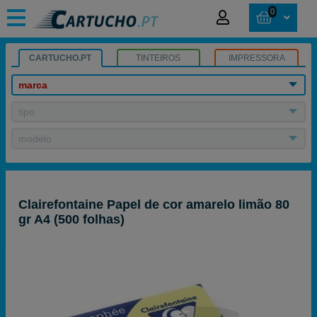
0
CARTUCHO.PT
TINTEIROS
IMPRESSORA
marca
tipo
modelo
Clairefontaine Papel de cor amarelo limão 80
gr A4 (500 folhas)