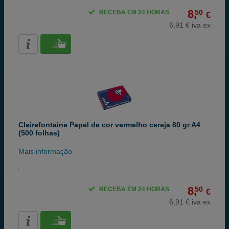
8,
50
RECEBA EM 24 HORAS
€
6,91 € iva ex
Clairefontaine Papel de cor vermelho cereja 80 gr A4
(500 folhas)
Mais informação
8,
50
RECEBA EM 24 HORAS
€
6,91 € iva ex