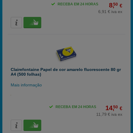
8,
50
RECEBA EM 24 HORAS
€
6,91 € iva ex
Clairefontaine Papel de cor amarelo fluorescente 80 gr
A4 (500 folhas)
Mais informação
14,
50
RECEBA EM 24 HORAS
€
11,79 € iva ex