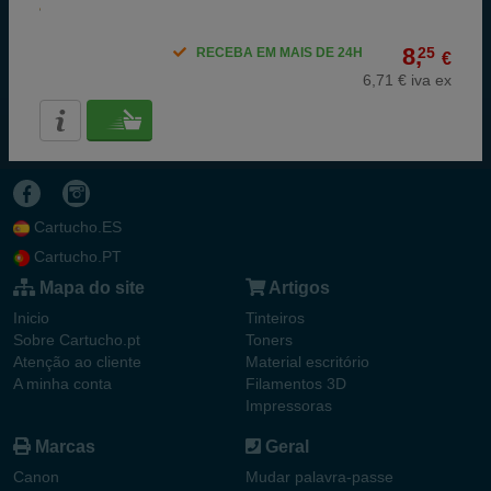
8,
25
RECEBA EM MAIS DE 24H
€
6,71 € iva ex
Cartucho.ES
Cartucho.PT
Mapa do site
Artigos
Inicio
Tinteiros
Sobre Cartucho.pt
Toners
Atenção ao cliente
Material escritório
A minha conta
Filamentos 3D
Impressoras
Marcas
Geral
Canon
Mudar palavra-passe