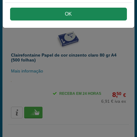
OK
Clairefontaine Papel de cor cinzento claro 80 gr A4
(500 folhas)
Mais informação
8,
50
RECEBA EM 24 HORAS
€
6,91 € iva ex