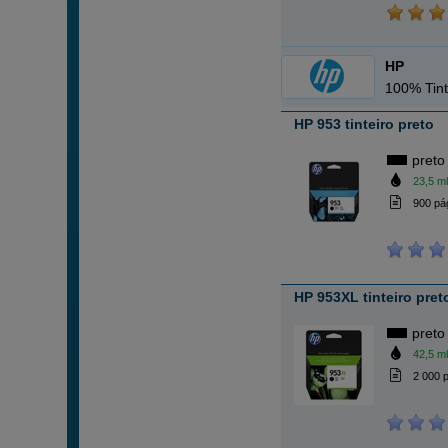
HP
100% Tint
HP 953 tinteiro preto
preto
23,5 ml
900 pá
HP 953XL tinteiro pret
preto
42,5 ml
2 000 