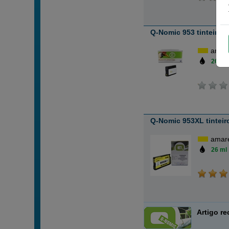
Q-Nomic 953 tinteiro 
amar
26 ml
Q-Nomic 953XL tinteir
amar
26 ml
Artigo r