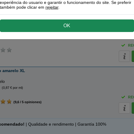
experiência do usuario e garantir o funcionamento do site. Se preferir
também pode clicar em
rejeitar
.
amarelo
OK
elo
(0,87 € por ml)
RE
o amarelo XL
elo
(0,87 € por ml)
RE
(9,6 / 5 opiniones)
ecomendado!
| Qualidade e rendimento | Garantía 100%