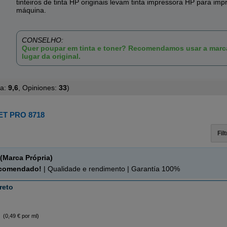
tinteiros de tinta HP originais levam tinta impressora HP para imp
máquina.
CONSELHO:
Quer poupar em tinta e toner? Recomendamos usar a mar
lugar da original.
ta:
9,6
, Opiniones:
33
)
ET PRO 8718
Fil
(Marca Própria)
ecomendado!
| Qualidade e rendimento | Garantía 100%
reto
(0,49 € por ml)