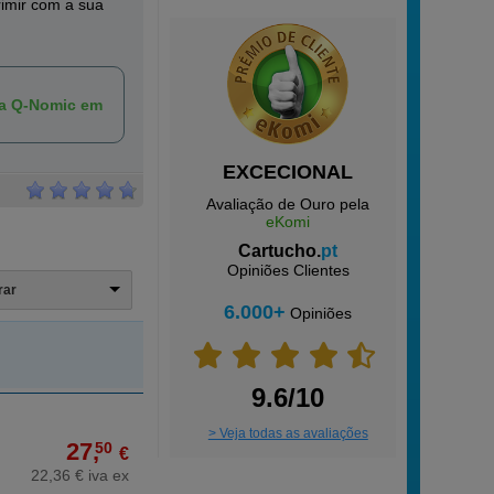
rimir com a sua
ca Q-Nomic em
EXCECIONAL
Avaliação de Ouro pela
eKomi
Cartucho.
pt
Opiniões Clientes
trar
6.000+
Opiniões
9.6/10
> Veja todas as avaliações
27,
50
€
22,36 € iva ex