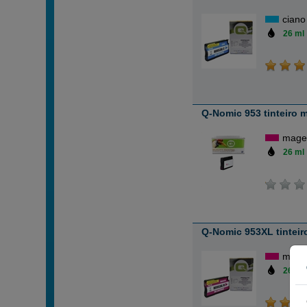
ciano
26 ml
Q-Nomic 953 tinteiro 
mage
26 ml
Q-Nomic 953XL tintei
mage
26 ml