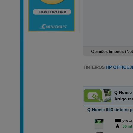
Opiniões tinteiros (
No
TINTEIROS
HP OFFICEJ
Q-Nomic 
Artigo r
Q-Nomic 953 tinteiro p
preto
56 ml