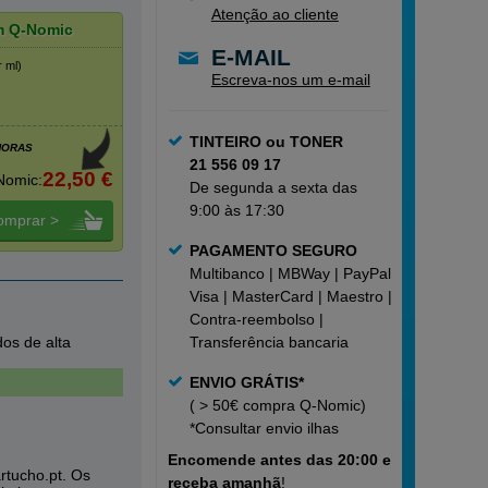
Atenção ao cliente
m Q-Nomic
E-MAIL
r ml)
Escreva-nos um e-mail
TINTEIRO ou TONER
HORAS
21 556 09 17
22,50 €
Nomic:
De segunda a sexta das
9:00 às 17:30
omprar >
PAGAMENTO SEGURO
Multibanco | MBWay | PayPal |
Visa | MasterCard | Maestro |
Contra-reembolso |
dos de alta
Transferência bancaria
ENVIO GRÁTIS*
( > 50€ compra Q-Nomic)
*Consultar
envio ilhas
Encomende
antes das 20:00 e
rtucho.pt. Os
receba amanhã
!