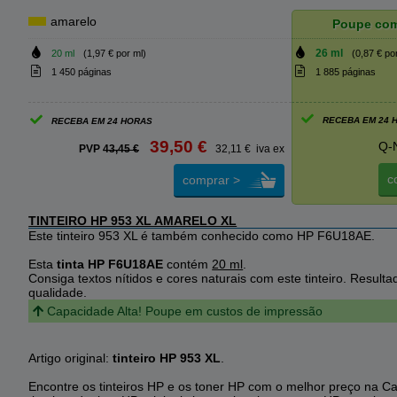
amarelo
Poupe co
26 ml
20 ml
(1,97 € por ml)
(0,87 € po
1 450 páginas
1 885 páginas
RECEBA EM 24 
RECEBA EM 24 HORAS
39,50 €
Q-
PVP
43,45 €
32,11 € iva ex
c
comprar >
TINTEIRO HP 953 XL AMARELO XL
Este tinteiro 953 XL é também conhecido como HP F6U18AE.
Esta
tinta HP F6U18AE
contém
20 ml
.
Consiga textos nítidos e cores naturais com este tinteiro. Resulta
qualidade.
Capacidade Alta! Poupe em custos de impressão
Artigo original:
tinteiro HP 953 XL
.
Encontre os tinteiros HP e os toner HP com o melhor preço na Ca