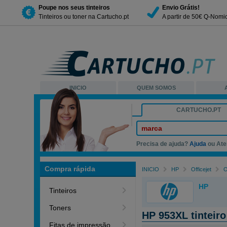
Poupe nos seus tinteiros
Envio Grátis!
Tinteiros ou toner na Cartucho.pt
A partir de 50€ Q-Nomi
INICIO
QUEM SOMOS
CARTUCHO.PT
marca
Precisa de ajuda?
Ajuda
ou Ate
Compra rápida
INICIO
HP
Officejet
O
HP
Tinteiros
Toners
HP 953XL tinteir
Fitas de impressão