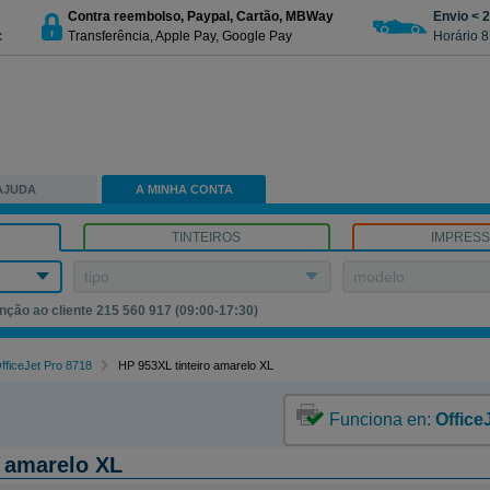
Contra reembolso, Paypal, Cartão, MBWay
Envio < 
c
Transferência, Apple Pay, Google Pay
Horário 8
AJUDA
A MINHA CONTA
TINTEIROS
IMPRES
tipo
modelo
nção ao cliente 215 560 917 (09:00-17:30)
fficeJet Pro 8718
HP 953XL tinteiro amarelo XL
Funciona en:
Office
o amarelo XL