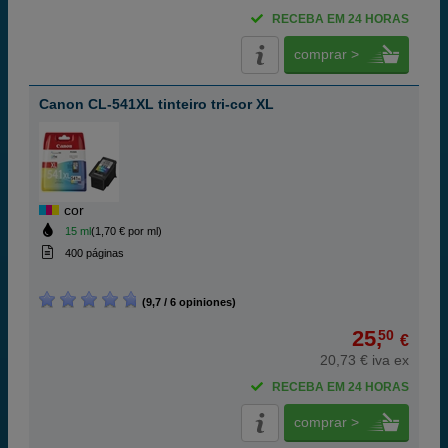
RECEBA EM 24 HORAS
comprar >
Canon CL-541XL tinteiro tri-cor XL
cor
15 ml
(1,70 € por ml)
400 páginas
(9,7 / 6 opiniones)
25,
50
€
20,73 € iva ex
RECEBA EM 24 HORAS
comprar >