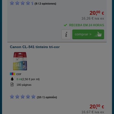
(9 / 2 opiniones)
20,
00
€
16,26 € iva ex
RECEBA EM 24 HORAS
comprar >
Canon CL-541 tinteiro tri-cor
cor
8 ml
(2,56 € por ml)
180 páginas
(10 / 1 opinión)
20,
50
€
16,67 € iva ex