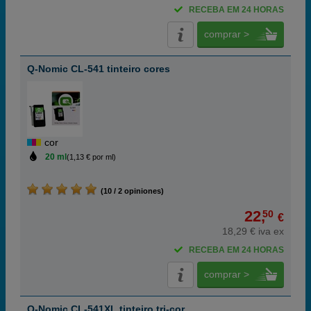
RECEBA EM 24 HORAS
comprar >
Q-Nomic CL-541 tinteiro cores
cor
20 ml
(1,13 € por ml)
(10 / 2 opiniones)
22,
50
€
18,29 € iva ex
RECEBA EM 24 HORAS
comprar >
Q-Nomic CL-541XL tinteiro tri-cor