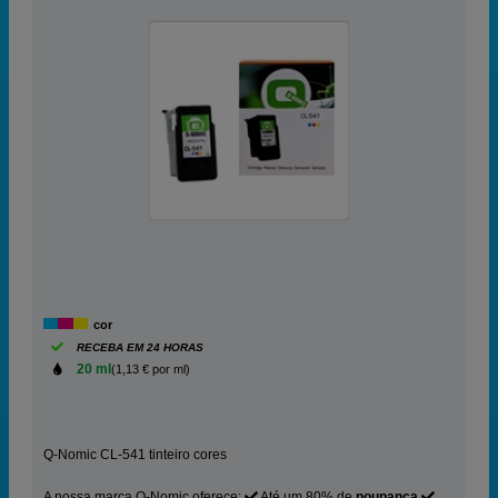
cor
RECEBA EM 24 HORAS
20 ml
(1,13 € por ml)
Q-Nomic CL-541 tinteiro cores
A nossa marca Q-Nomic oferece:
Até um 80% de
poupança