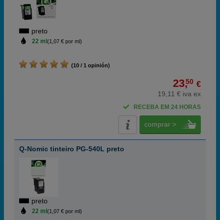
preto
22 ml
(1,07 € por ml)
(10 / 1 opinión)
23,
50
€
19,11 € iva ex
RECEBA EM 24 HORAS
comprar >
Q-Nomic tinteiro PG-540L preto
preto
22 ml
(1,07 € por ml)