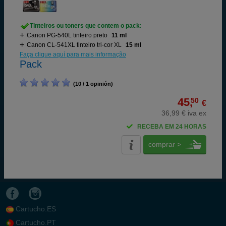
Tinteiros ou toners que contem o pack:
Canon PG-540L tinteiro preto
11 ml
Canon CL-541XL tinteiro tri-cor XL
15 ml
Faça clique aquí para mais informação
Pack
(10 / 1 opinión)
45,
50
€
36,99 € iva ex
RECEBA EM 24 HORAS
comprar >
Cartucho.ES
Cartucho.PT