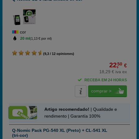
cor
20 ml
(1,13 € por ml)
(9,3 / 12 opiniones)
22,
50
€
18,29 € iva ex
RECEBA EM 24 HORAS
comprar >
Artigo recomendado!
| Qualidade e
rendimento | Garantía 100%
Q-Nomic Pack PG-540 XL (Preto) + CL-541 XL
(tri-cor)