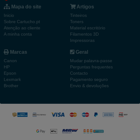
Mapa do site
Artigos
Inicio
Tinteiros
Sobre Cartucho.pt
Toners
Atenção ao cliente
Material escritório
A minha conta
Filamentos 3D
Impressoras
Marcas
Geral
Canon
Mudar palavra-passe
HP
Perguntas frequentes
Epson
Contacto
Lexmark
Pagamento seguro
Brother
Envio & devoluções