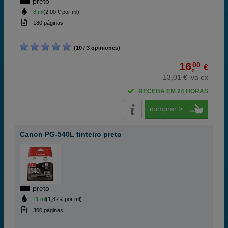
preto
8 ml
(2,00 € por ml)
180 páginas
(10 / 3 opiniones)
16,
00
€
13,01 € iva ex
RECEBA EM 24 HORAS
comprar >
Canon PG-540L tinteiro preto
preto
11 ml
(1,82 € por ml)
300 páginas