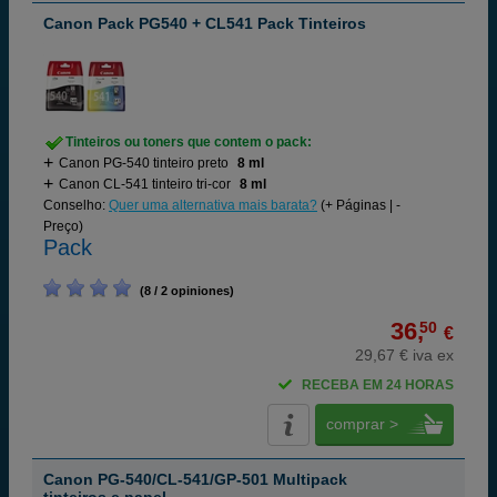
Canon Pack PG540 + CL541 Pack Tinteiros
Tinteiros ou toners que contem o pack:
Canon PG-540 tinteiro preto
8 ml
Canon CL-541 tinteiro tri-cor
8 ml
Conselho:
Quer uma alternativa mais barata?
(+ Páginas | -
Preço)
Pack
(8 / 2 opiniones)
36,
50
€
29,67 € iva ex
RECEBA EM 24 HORAS
comprar >
Canon PG-540/CL-541/GP-501 Multipack