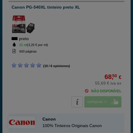
Canon PG-540XL tinteiro preto XL
preto
21 ml
(3,26 € por ml)
600 páginas
(10 / 6 opiniones)
68,
50
€
55,69 € iva ex
NÃO DISPONÍVEL
comprar >
Canon
100% Tinteiros Originais Canon