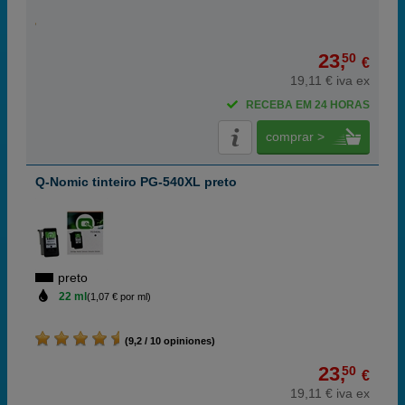
23,
50
€
19,11 € iva ex
RECEBA EM 24 HORAS
comprar >
Q-Nomic tinteiro PG-540XL preto
preto
22 ml
(1,07 € por ml)
(9,2 / 10 opiniones)
23,
50
€
19,11 € iva ex