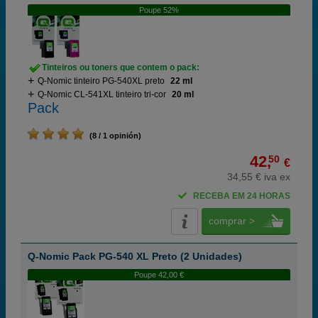
Poupe 52%
Tinteiros ou toners que contem o pack:
Q-Nomic tinteiro PG-540XL preto
22 ml
Q-Nomic CL-541XL tinteiro tri-cor
20 ml
Pack
(8 / 1 opinión)
42,
50
€
34,55 € iva ex
RECEBA EM 24 HORAS
comprar >
Q-Nomic Pack PG-540 XL Preto (2 Unidades)
Poupe 42,00 €