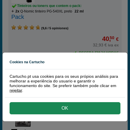
Tinteiros ou toners que contem o pack:
2x
Q-Nomic tinteiro PG-540XL preto
22 ml
Pack
(9,6 / 5 opiniones)
40,
50
€
32,93 € iva ex
RECEBA EM 24 HORAS
Cookies na Cartucho
comprar >
Cartucho.pt usa cookies para os seus própios análisis para
Canon
melhorar a experiência do usuario e garantir o
funcionamento do site. Se preferir também pode clicar em
100% Tinteiros Originais Canon
rejeitar
.
Canon PG-540 tinteiro preto
OK