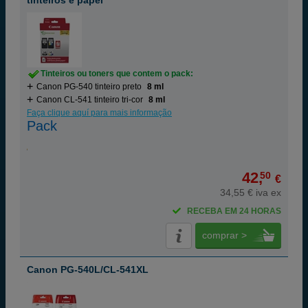
tinteiros e papel
Tinteiros ou toners que contem o pack:
Canon PG-540 tinteiro preto
8 ml
Canon CL-541 tinteiro tri-cor
8 ml
Faça clique aquí para mais informação
Pack
42,
50
€
34,55 € iva ex
RECEBA EM 24 HORAS
comprar >
Canon PG-540L/CL-541XL