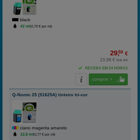
black
42 ml
(0,70 € por ml)
29,
50
€
23,98 € iva ex
RECEBA EM 24 HORAS
comprar >
Q-Nomic 25 (51625A) tinteiro tri-cor
ciano magenta amarelo
22,8 ml
(0,77 € por ml)