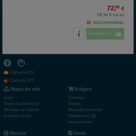
72,
50
€
58,94 € iva ex
NÃO DISPONÍVEL
comprar >
Cartucho.ES
Cartucho.PT
Mapa do site
Artigos
Inicio
Tinteiros
Sobre Cartucho.pt
Toners
Atenção ao cliente
Material escritório
A minha conta
Filamentos 3D
Impressoras
Marcas
Geral