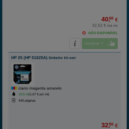
40,
00
€
32,52 € iva ex
NÃO DISPONÍVEL
comprar >
HP 25 (HP 51625A) tinteiro tri-cor
ciano magenta amarelo
19,5 ml
(1,67 € por ml)
640 páginas
32,
50
€