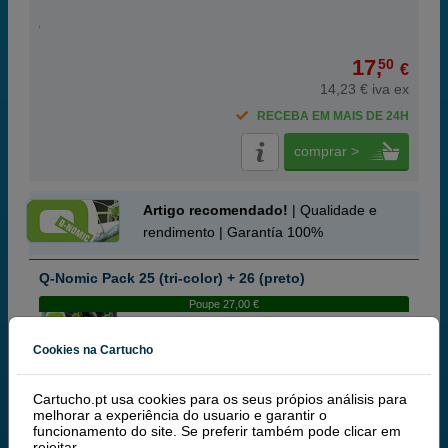
17,
50
€
14,23 € iva ex
RECEBA EM MAIS DE 24H
comprar >
Artigo recomendado!
| Qualidade e
rendimento | Garantía 100%
Q-Nomic Pack 25 (tri-color) + 26 (preto)
Poupe 27,00 €
Cookies na Cartucho
Tinteiros ou toners que contem o pack:
Cartucho.pt usa cookies para os seus própios análisis para
Q-Nomic 26 (51626A) tinteiro preto
42 ml
melhorar a experiência do usuario e garantir o
Q-Nomic 25 (51625A) tinteiro tri-cor
22,8 ml
funcionamento do site. Se preferir também pode clicar em
Pack
rejeitar
.