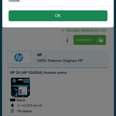
OK
45,
50
€
36,99 € iva ex
RECEBA EM MAIS DE 24H
comprar >
HP
100% Tinteiros Originais HP
HP 26 (HP 51626A) tinteiro preto
black
40 ml
(1,00 € por ml)
790 páginas