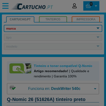
0
CARTUCHO.PT
TINTEIROS
IMPRESSORA
marca
tipo
modelo
Tinteiro e toner compatível Q-Nomic
Artigo recomendado!
| Qualidade e
rendimento | Garantía 100%
Funciona en:
DeskWriter 540c
Q-Nomic 26 (51626A) tinteiro preto