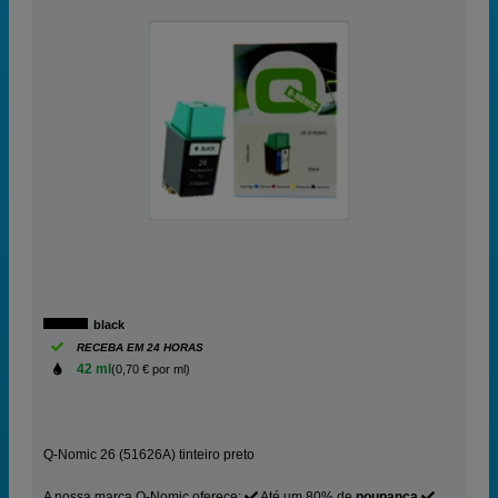
black
RECEBA EM 24 HORAS
42 ml
(0,70 € por ml)
Q-Nomic 26 (51626A) tinteiro preto
A nossa marca Q-Nomic oferece:
Até um 80% de
poupança