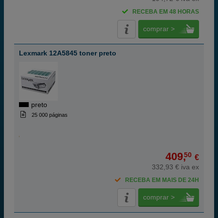
RECEBA EM 48 HORAS
comprar >
Lexmark 12A5845 toner preto
preto
25 000 páginas
409,
50
€
332,93 € iva ex
RECEBA EM MAIS DE 24H
comprar >