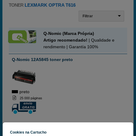
TONER
LEXMARK OPTRA T616
Filtrar
Q-Nomic (Marca Própria)
Artigo recomendado!
| Qualidade e
rendimento | Garantía 100%
Q-Nomic 12A5845 toner preto
preto
25 000 páginas
Cookies na Cartucho
50