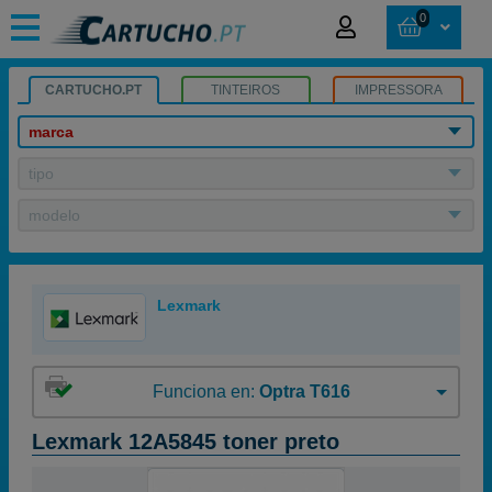
0
CARTUCHO.PT
TINTEIROS
IMPRESSORA
marca
tipo
modelo
Lexmark
Funciona en:
Optra T616
Lexmark 12A5845 toner preto