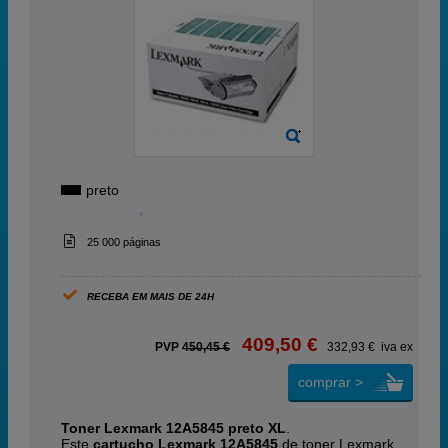
preto
25 000 páginas
RECEBA EM MAIS DE 24H
409,50 €
PVP
450,45 €
332,93 € iva ex
comprar >
Toner Lexmark 12A5845 preto XL
.
Este
cartucho Lexmark 12A5845
de toner Lexmark