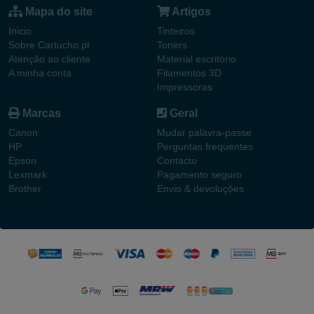
Mapa do site
Artigos
Inicio
Tinteiros
Sobre Cartucho.pt
Toners
Atenção ao cliente
Material escritório
A minha conta
Filamentos 3D
Impressoras
Marcas
Geral
Canon
Mudar palavra-passe
HP
Perguntas frequentes
Epson
Contacto
Lexmark
Pagamento seguro
Brother
Envio & devoluções