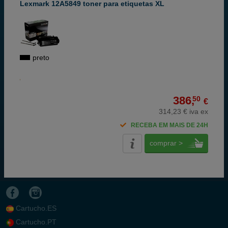
Lexmark 12A5849 toner para etiquetas XL
preto
386,
50
€
314,23 € iva ex
RECEBA EM MAIS DE 24H
comprar >
Cartucho.ES
Cartucho.PT