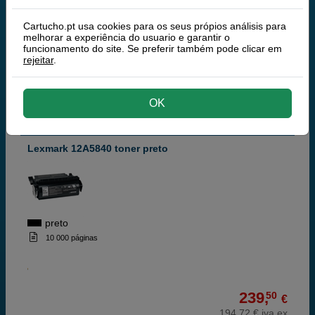
274,
€
223,17 € iva ex
Cartucho.pt usa cookies para os seus própios análisis para
RECEBA EM 24 HORAS
melhorar a experiência do usuario e garantir o
funcionamento do site. Se preferir também pode clicar em
comprar >
rejeitar
.
Lexmark
OK
100% Tinteiros Originais Lexmark
Lexmark 12A5840 toner preto
preto
10 000 páginas
239,
50
€
194,72 € iva ex