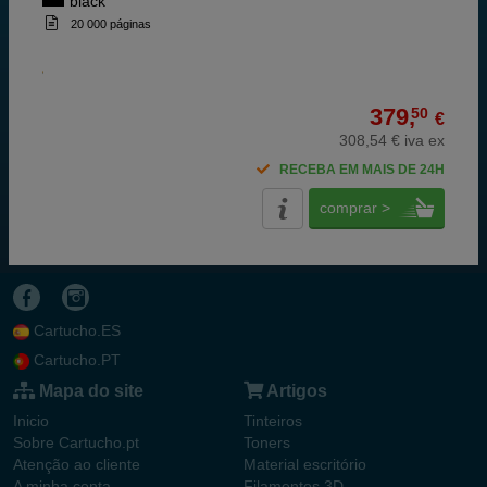
black
20 000 páginas
379,
50
€
308,54 € iva ex
RECEBA EM MAIS DE 24H
comprar >
Cartucho.ES
Cartucho.PT
Mapa do site
Artigos
Inicio
Tinteiros
Sobre Cartucho.pt
Toners
Atenção ao cliente
Material escritório
A minha conta
Filamentos 3D