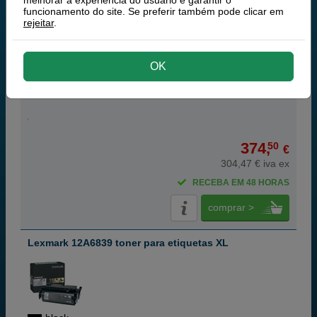
melhorar a experiência do usuario e garantir o
funcionamento do site. Se preferir também pode clicar em
rejeitar
.
OK
black
20 000 páginas
374,
50
€
304,47 € iva ex
RECEBA EM 48 HORAS
comprar >
Lexmark 12A6839 toner para etiquetas XL