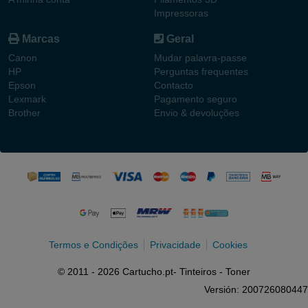
Impressoras
Marcas
Geral
Canon
Mudar palavra-passe
HP
Perguntas frequentes
Epson
Contacto
Lexmark
Pagamento seguro
Brother
Envio & devoluções
Termos e Condições
Privacidade
Cookies
© 2011 - 2026 Cartucho.pt- Tinteiros - Toner
Versión: 200726080447