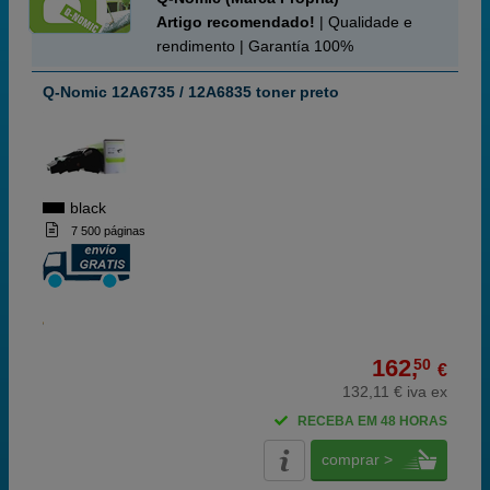
Artigo recomendado!
| Qualidade e
rendimento | Garantía 100%
Q-Nomic 12A6735 / 12A6835 toner preto
black
7 500 páginas
162,
50
€
132,11 € iva ex
RECEBA EM 48 HORAS
comprar >