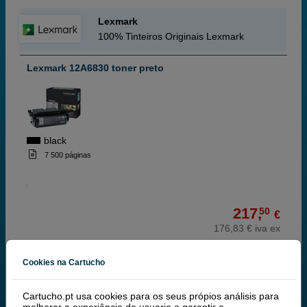
Lexmark
100% Tinteiros Originais Lexmark
Lexmark 12A6830 toner preto
black
7 500 páginas
217,
50
€
176,83 € iva ex
RECEBA EM 48 HORAS
Cookies na Cartucho
comprar >
Cartucho.pt usa cookies para os seus própios análisis para
Lexmark 12A6835 toner preto XL