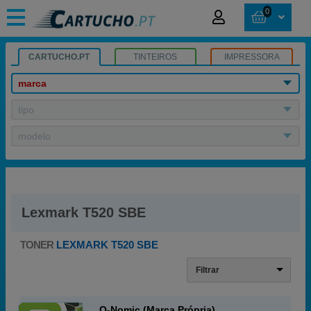
0
CARTUCHO.PT
TINTEIROS
IMPRESSORA
marca
tipo
modelo
Lexmark T520 SBE
TONER
LEXMARK T520 SBE
Filtrar
Q-Nomic (Marca Própria)