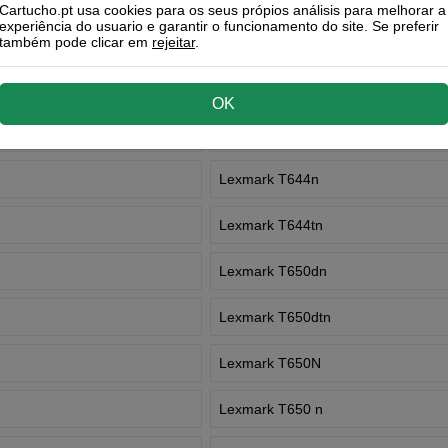
Cartucho.pt usa cookies para os seus própios análisis para melhorar a
experiência do usuario e garantir o funcionamento do site. Se preferir
Lexmark T642n
também pode clicar em
rejeitar
.
Lexmark T644
OK
Lexmark T644dtn
Lexmark T644n
Lexmark T644tn
Lexmark T650dn
Lexmark T650dtn
Lexmark T650N
Lexmark T650 n