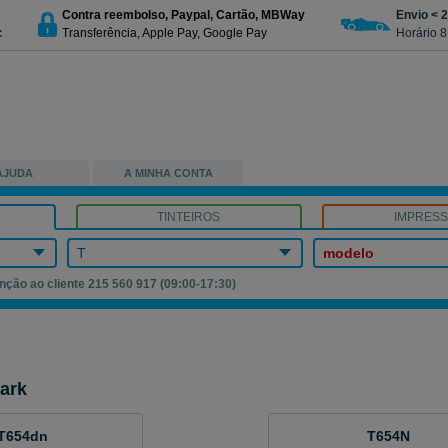
Contra reembolso, Paypal, Cartão, MBWay
Envio < 
c
Transferência, Apple Pay, Google Pay
Horário 8
AJUDA
A MINHA CONTA
TINTEIROS
IMPRES
T
modelo
nção ao cliente 215 560 917 (09:00-17:30)
ark
T654dn
T654N