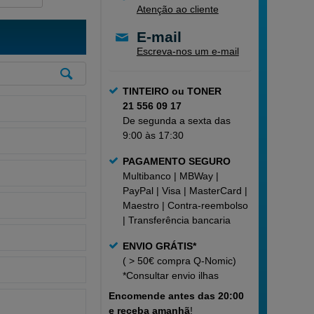
Atenção ao cliente
E-mail
Escreva-nos um e-mail
TINTEIRO ou TONER
21 556 09 17
De segunda a sexta das
9:00 às 17:30
PAGAMENTO SEGURO
Multibanco | MBWay |
PayPal | Visa | MasterCard |
Maestro | Contra-reembolso
| Transferência bancaria
ENVIO GRÁTIS*
( > 50€ compra Q-Nomic)
*Consultar
envio ilhas
Encomende
antes das 20:00
e receba amanhã
!