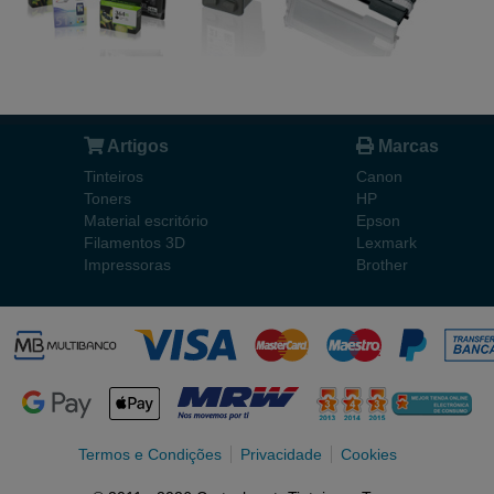
Artigos
Marcas
Tinteiros
Canon
Toners
HP
Material escritório
Epson
Filamentos 3D
Lexmark
Impressoras
Brother
Termos e Condições
Privacidade
Cookies