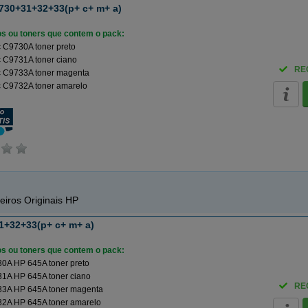
730+31+32+33(p+ c+ m+ a)
ros ou toners que contem o pack:
 C9730A toner preto
 C9731A toner ciano
RE
 C9733A toner magenta
 C9732A toner amarelo
eiros Originais HP
1+32+33(p+ c+ m+ a)
ros ou toners que contem o pack:
0A HP 645A toner preto
1A HP 645A toner ciano
RE
3A HP 645A toner magenta
2A HP 645A toner amarelo