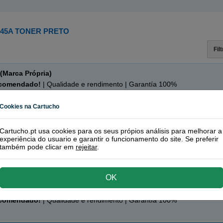
645A TONER PRETO
Fil
(Marca Própria)
ecomendado!
| Qualidade e rendimento | Garantía 100%
 preto
Cookies na Cartucho
Cartucho.pt usa cookies para os seus própios análisis para melhorar a
 páginas
experiência do usuario e garantir o funcionamento do site. Se preferir
também pode clicar em
rejeitar
.
RE
OK
ecomendado!
| Qualidade e rendimento | Garantía 100%