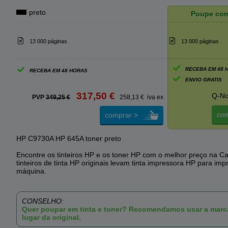
preto
Poupe co
13 000 páginas
13 000 páginas
RECEBA EM 48 
RECEBA EM 48 HORAS
ENVIO GRATIS
317,50 €
Q-No
PVP
349,25 €
258,13 € iva ex
com
comprar >
HP C9730A HP 645A toner preto
Encontre os tinteiros HP e os toner HP com o melhor preço na Ca
tinteiros de tinta HP originais levam tinta impressora HP para imp
máquina.
CONSELHO:
Quer poupar em tinta e toner? Recomendamos usar a mar
lugar da original.