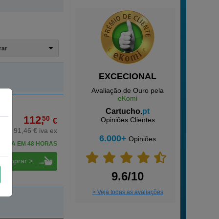
trar
EXCECIONAL
Avaliação de Ouro pela
eKomi
Cartucho.
pt
112,
50
Opiniões Clientes
€
91,46 € iva ex
6.000+
Opiniões
CEBA EM 48 HORAS
comprar >
9.6/10
> Veja todas as avaliações