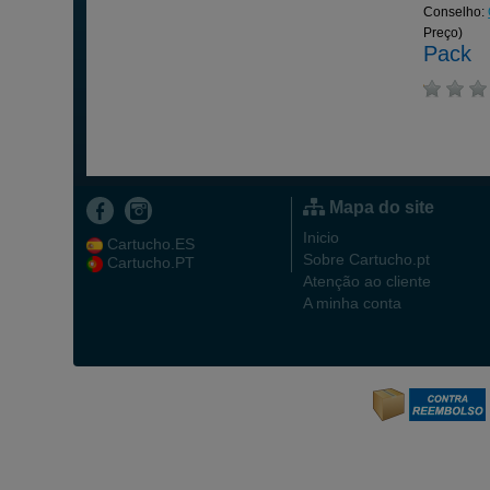
Conselho:
Preço)
Pack
Mapa do site
Inicio
Cartucho.ES
Sobre Cartucho.pt
Cartucho.PT
Atenção ao cliente
A minha conta