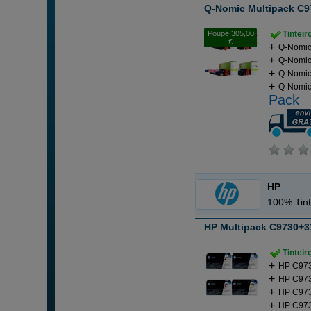
Q-Nomic Multipack C9
Poupe 305,00
Tintei
€
Q-Nomic
Q-Nomic
Q-Nomic
Q-Nomic
Pack
HP
100% Tint
HP Multipack C9730+3
Tintei
HP C973
HP C973
HP C973
HP C973