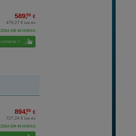
589,
50
€
479,27 € iva ex
CEBA EM 48 HORAS
comprar >
894,
50
€
727,24 € iva ex
CEBA EM 48 HORAS