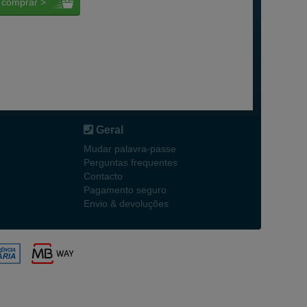
comprar >
Geral
Mudar palavra-passe
Perguntas frequentes
Contacto
Pagamento seguro
Envio & devoluções