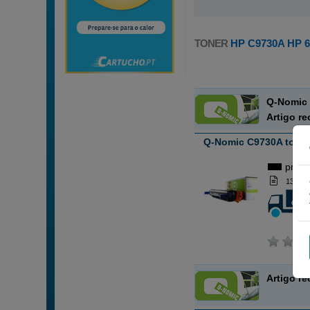
TONER
HP C9730A HP 
Q-Nomic 
Artigo r
Q-Nomic C9730A toner
preto
13 000
Artigo r