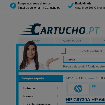
Poupe nos seus tinteiros
Envio Grátis!
Tinteiros ou toner na Cartucho.pt
A partir de 50€ Q-Nomi
INICIO
QUEM SOMOS
CARTUCHO.PT
marca
Precisa de ajuda?
Ajuda
ou Ate
Compra rápida
INICIO
HP
toner
HP C
HP
Tinteiros
Toners
HP C9730A HP 645
Fitas de impressão