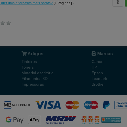
Quer uma alternativa mais barata?
(+ Páginas | -
Artigos
Marcas
Tinteiros
Canon
Toners
HP
Material escritório
Epson
Filamentos 3D
Lexmark
Impressoras
Brother