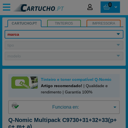
0
CARTUCHO.PT
TINTEIROS
IMPRESSORA
marca
tipo
modelo
Tinteiro e toner compatível Q-Nomic
Artigo recomendado!
| Qualidade e
rendimento | Garantía 100%
Funciona en:
Q-Nomic Multipack C9730+31+32+33(p+
c+ m+ a)