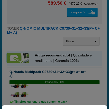
589,50 €
( 479,27 € iva ex excl)
comprar >
TONER
Q-NOMIC MULTIPACK C9730+31+32+33(P+ C+
M+ A)
Filtrar
Artigo recomendado!
| Qualidade e
rendimento | Garantía 100%
Q-Nomic Multipack C9730+31+32+33(p+ c+ m+
a)
Poupe 305,00 €
Tinteiros ou toners que contem o pack:
Q-Nomic C9730A toner preto