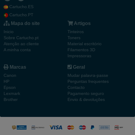
Cartucho.ES
Cartucho.PT
Mapa do site
Artigos
Inicio
Tinteiros
Sobre Cartucho.pt
Toners
Atenção ao cliente
Material escritório
A minha conta
Filamentos 3D
Impressoras
Marcas
Geral
Canon
Mudar palavra-passe
HP
Perguntas frequentes
Epson
Contacto
Lexmark
Pagamento seguro
Brother
Envio & devoluções