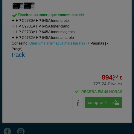
Tinteiros ou toners que contem o pack:
HP C9730A HP 645A toner preto
HP C9731A HP 645A toner ciano
HP C9733A HP 645A toner magenta
HP C9732A HP 645A toner amarelo
Conselho:
Quer uma alternativa mais barata?
(+ Páginas | -
Preço)
Pack
894,
50
€
727,24 € iva ex
RECEBA EM 48 HORAS
comprar >