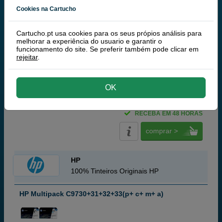
Q-Nomic C9731A toner ciano
Cookies na Cartucho
Q-Nomic C9733A toner magenta
Q-Nomic C9732A toner amarelo
Pack
Cartucho.pt usa cookies para os seus própios análisis para
melhorar a experiência do usuario e garantir o
funcionamento do site. Se preferir também pode clicar em
rejeitar
.
OK
589,
50
€
479,27 € iva ex
RECEBA EM 48 HORAS
comprar >
HP
100% Tinteiros Originais HP
HP Multipack C9730+31+32+33(p+ c+ m+ a)