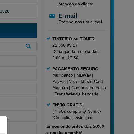
Atenção ao cliente
 1020
E-mail
Escreva-nos um e-mail
TINTEIRO ou TONER
21 556 09 17
De segunda a sexta das
9:00 às 17:30
PAGAMENTO SEGURO
Multibanco | MBWay |
PayPal | Visa | MasterCard |
Maestro | Contra-reembolso
| Transferência bancaria
ENVIO GRÁTIS*
( > 50€ compra Q-Nomic)
*Consultar
envio ilhas
Encomende
antes das 20:00
e receba amanhã
!