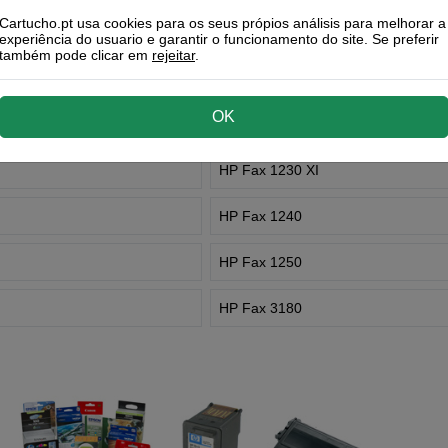
Cartucho.pt usa cookies para os seus própios análisis para melhorar a
HP Fax 1220
experiência do usuario e garantir o funcionamento do site. Se preferir
também pode clicar em
rejeitar
.
HP Fax 1220 XI
OK
HP Fax 1230
HP Fax 1230 XI
HP Fax 1240
HP Fax 1250
HP Fax 3180