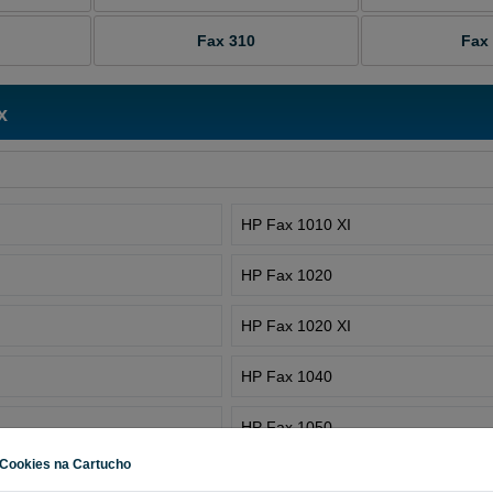
I
Fax 310
Fax
x
HP Fax 1010 XI
HP Fax 1020
HP Fax 1020 XI
HP Fax 1040
HP Fax 1050
Cookies na Cartucho
HP Fax 1120