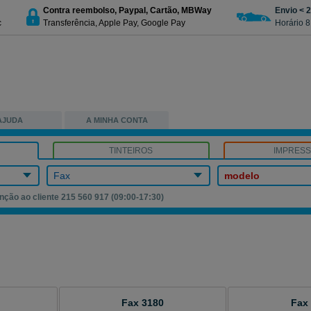
Contra reembolso, Paypal, Cartão, MBWay
Envio < 
c
Transferência, Apple Pay, Google Pay
Horário 8
AJUDA
A MINHA CONTA
TINTEIROS
IMPRES
Fax
modelo
nção ao cliente 215 560 917 (09:00-17:30)
Fax 3180
Fax