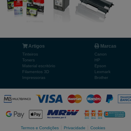
Artigos
Marcas
Tinteiros
Canon
Toners
HP
Material escritório
Epson
Filamentos 3D
Lexmark
Impressoras
Brother
Termos e Condições
Privacidade
Cookies