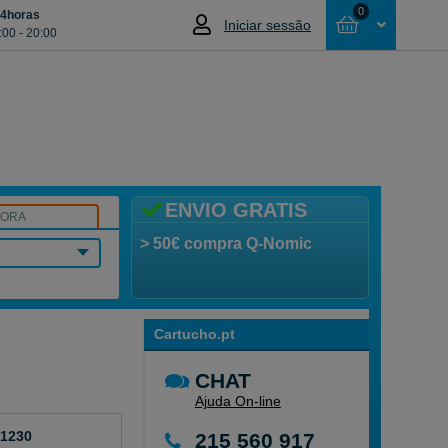
0
24horas
Iniciar sessão
:00 - 20:00
Cesta
NÃO SELECCIONOU NENHUM ARTIGO
ENVIO GRATIS
SORA
> 50€ compra Q-Nomic
Cartucho.pt
CHAT
Ajuda On-line
 1230
215 560 917