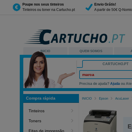
Poupe nos seus tinteiros
Envio Grátis!
Tinteiros ou toner na Cartucho.pt
A partir de 50€ Q-Nomi
INICIO
QUEM SOMOS
CARTUCHO.PT
marca
Precisa de ajuda?
Ajuda
ou Ate
Compra rápida
INICIO
Epson
AcuLaser
Tinteiros
Toners
E
Fitas de impressão