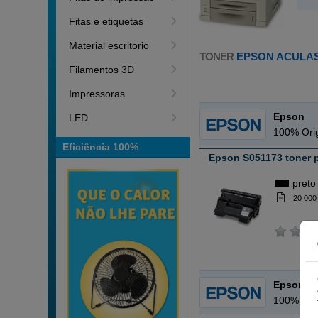
Fitas e etiquetas
Material escritorio
TONER
EPSON ACULAS
Filamentos 3D
Impressoras
Epson
LED
100% Orig
Eficiência 100%
Epson S051173 toner 
preto
20 000
Epson
100% Orig