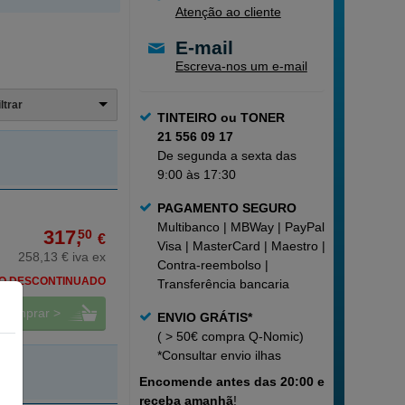
Atenção ao cliente
E-mail
Escreva-nos um e-mail
iltrar
TINTEIRO ou TONER
21 556 09 17
De segunda a sexta das
9:00 às 17:30
PAGAMENTO SEGURO
Multibanco | MBWay | PayPal |
317,
50
€
Visa | MasterCard | Maestro |
258,13 € iva ex
Contra-reembolso |
O DESCONTINUADO
Transferência bancaria
comprar >
ENVIO GRÁTIS*
( > 50€ compra Q-Nomic)
*Consultar
envio ilhas
Encomende
antes das 20:00 e
receba amanhã
!