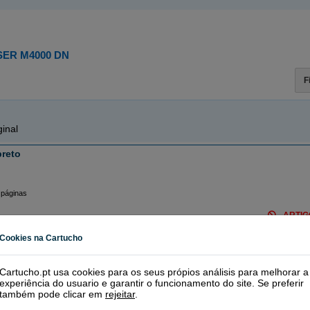
ER M4000 DN
F
inal
preto
 páginas
ARTIG
Cookies na Cartucho
Cartucho.pt usa cookies para os seus própios análisis para melhorar a
experiência do usuario e garantir o funcionamento do site. Se preferir
inal
também pode clicar em
rejeitar
.