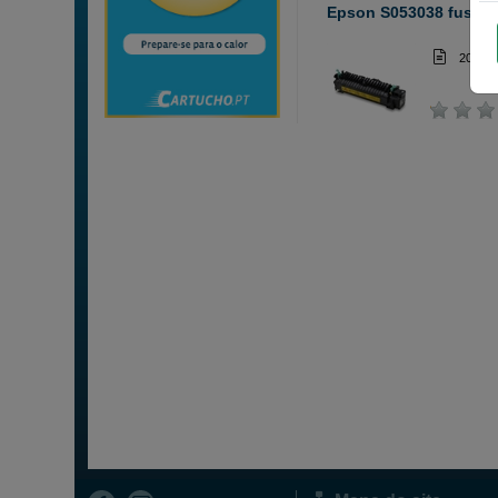
Epson S053038 fusor
200 00