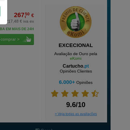
267,
50
€
217,48 € iva ex
BA EM MAIS DE 24H
comprar >
EXCECIONAL
Avaliação de Ouro pela
eKomi
Cartucho.
pt
Opiniões Clientes
6.000+
Opiniões
9.6/10
> Veja todas as avaliações