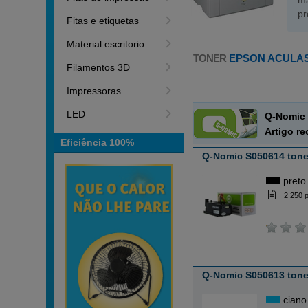
má
pr
Fitas e etiquetas
Material escritorio
TONER
EPSON ACULAS
Filamentos 3D
Impressoras
LED
Q-Nomic 
Artigo r
Eficiência 100%
Q-Nomic S050614 tone
preto
2 250 
Q-Nomic S050613 tone
ciano