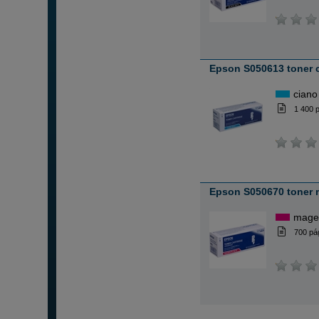
Epson S050613 toner 
ciano
1 400 
Epson S050670 toner
mage
700 pá