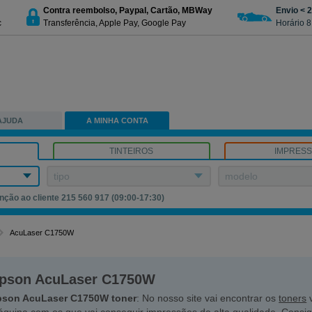
Contra reembolso, Paypal, Cartão, MBWay
Envio < 
c
Transferência, Apple Pay, Google Pay
Horário 8
AJUDA
A MINHA CONTA
TINTEIROS
IMPRES
tipo
modelo
nção ao cliente 215 560 917 (09:00-17:30)
AcuLaser C1750W
pson AcuLaser C1750W
pson AcuLaser C1750W toner
: No nosso site vai encontrar os
toners
v