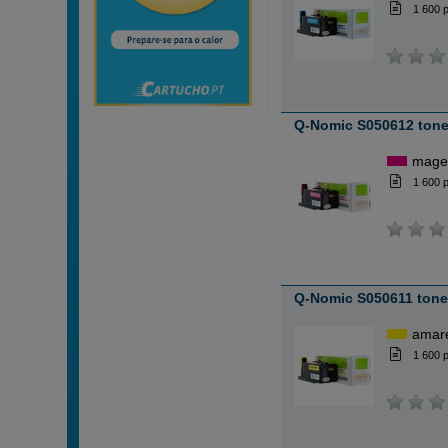
1 600 
Q-Nomic S050612 tone
mage
1 600 
Q-Nomic S050611 tone
amar
1 600 