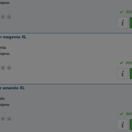
páginas
RE
r magenta XL
nta
páginas
RE
r amarelo XL
elo
páginas
RE