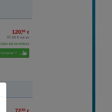
120,
00
€
97,56 € iva ex
CEBA EM 48 HORAS
comprar >
72,
50
€