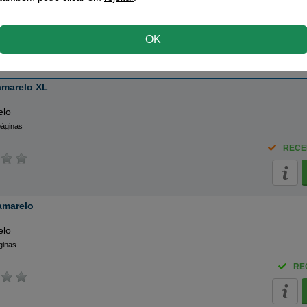
páginas
RE
OK
amarelo XL
elo
páginas
RECE
amarelo
elo
ginas
RE