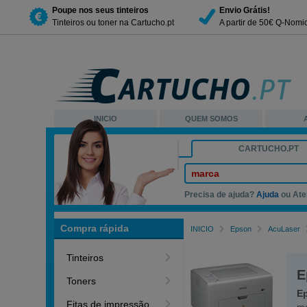
Poupe nos seus tinteiros
Envio Grátis!
Tinteiros ou toner na Cartucho.pt
A partir de 50€ Q-Nomi
INICIO
QUEM SOMOS
CARTUCHO.PT
marca
Precisa de ajuda?
Ajuda
ou Ate
Compra rápida
INICIO
Epson
AcuLaser
Tinteiros
E
Toners
E
Fitas de impressão