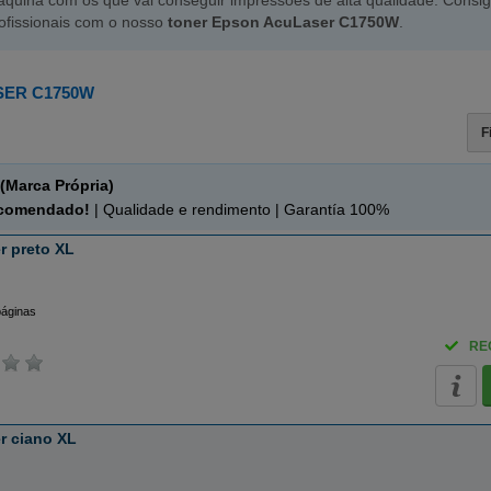
quina com os que vai conseguir impressões de alta qualidade. Consig
ofissionais com o nosso
toner Epson AcuLaser C1750W
.
ER C1750W
F
(Marca Própria)
ecomendado!
| Qualidade e rendimento | Garantía 100%
r preto XL
páginas
RE
r ciano XL