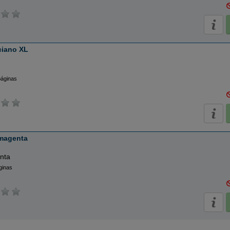
ciano XL
páginas
 magenta
nta
ginas