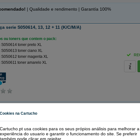
ecomendado!
| Qualidade e rendimento | Garantía 100%
 serie S050614, 13, 12 + 11 (K/C/M/A)
ros ou toners que contem o pack:
 S050614 toner preto XL
 S050613 toner ciano XL
RE
 S050612 toner magenta XL
 S050611 toner amarelo XL
Cookies na Cartucho
inal
magenta XL
Cartucho.pt usa cookies para os seus própios análisis para melhorar a
experiência do usuario e garantir o funcionamento do site. Se preferir
nta
também pode clicar em
rejeitar
.