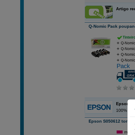
Artigo r
Q-Nomic Pack poupança
Tintei
Q-Nomic
Q-Nomic
Q-Nomic
Q-Nomic
Pack
Epson
100% Orig
Epson S050612 toner 
mage