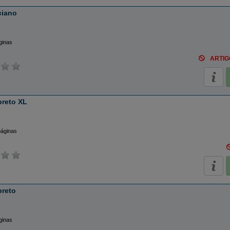
ciano
ginas
ARTIG
preto XL
páginas
preto
ginas