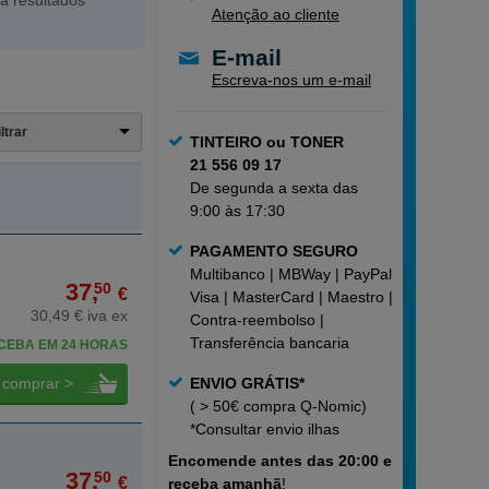
a resultados
Atenção ao cliente
E-mail
Escreva-nos um e-mail
iltrar
TINTEIRO ou TONER
21 556 09 17
De segunda a sexta das
9:00 às 17:30
PAGAMENTO SEGURO
Multibanco | MBWay | PayPal |
37,
50
€
Visa | MasterCard | Maestro |
30,49 € iva ex
Contra-reembolso |
Transferência bancaria
CEBA EM 24 HORAS
comprar >
ENVIO GRÁTIS*
( > 50€ compra Q-Nomic)
*Consultar
envio ilhas
Encomende
antes das 20:00 e
37,
50
€
receba amanhã
!