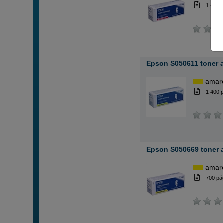
1 400 
Epson S050611 toner 
amar
1 400 
Epson S050669 toner 
amar
700 pá