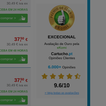
30,49 € iva ex
CEBA EM 24 HORAS
comprar >
EXCECIONAL
37,
50
€
Avaliação de Ouro pela
30,49 € iva ex
eKomi
CEBA EM 48 HORAS
Cartucho.
pt
Opiniões Clientes
comprar >
6.000+
Opiniões
37,
50
€
9.6/10
30,49 € iva ex
CEBA EM 24 HORAS
> Veja todas as avaliações
comprar >