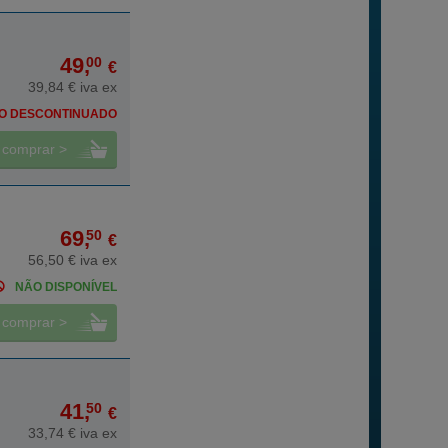
49,
00
€
39,84 € iva ex
O DESCONTINUADO
comprar >
69,
50
€
56,50 € iva ex
NÃO DISPONÍVEL
comprar >
41,
50
€
33,74 € iva ex