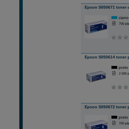
Epson S050671 toner 
ciano
700 pá
Epson S050614 toner 
preto
2 000 
Epson S050672 toner 
preto
700 pá