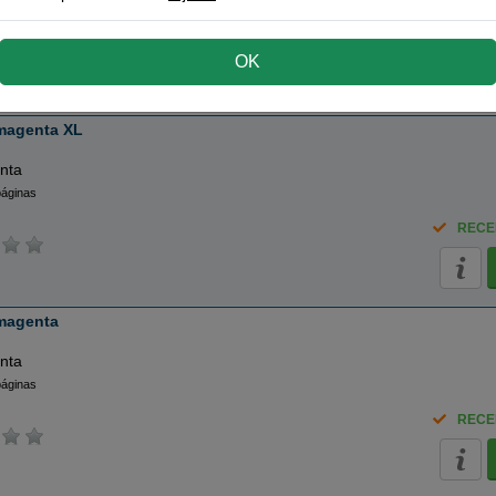
páginas
RECE
OK
magenta XL
nta
páginas
RECE
magenta
nta
páginas
RECE