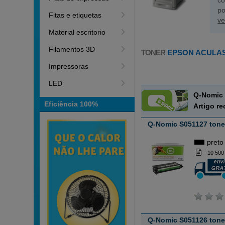
co
po
Fitas e etiquetas
ve
Material escritorio
Filamentos 3D
TONER
EPSON ACULASE
Impressoras
LED
Q-Nomic 
Eficiência 100%
Artigo r
Q-Nomic S051127 tone
preto
10 500
Q-Nomic S051126 tone