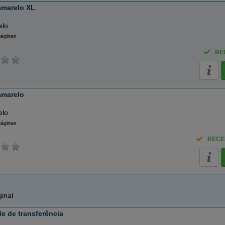
amarelo XL
elo
páginas
RE
amarelo
elo
páginas
RECE
inal
e de transferência