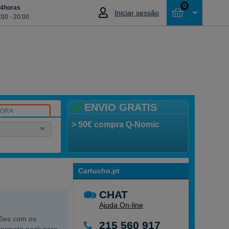
0
24horas
Iniciar sessão
:00 - 20:00
Cesta
NÃO SELECCIONOU NENHUM ARTIGO
ENVIO GRATIS
SORA
> 50€ compra Q-Nomic
Cartucho.pt
CHAT
Ajuda On-line
ões com os
215 560 917