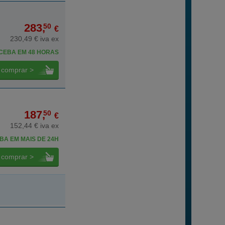
283,
50
€
230,49 € iva ex
CEBA EM 48 HORAS
comprar >
187,
50
€
152,44 € iva ex
BA EM MAIS DE 24H
comprar >