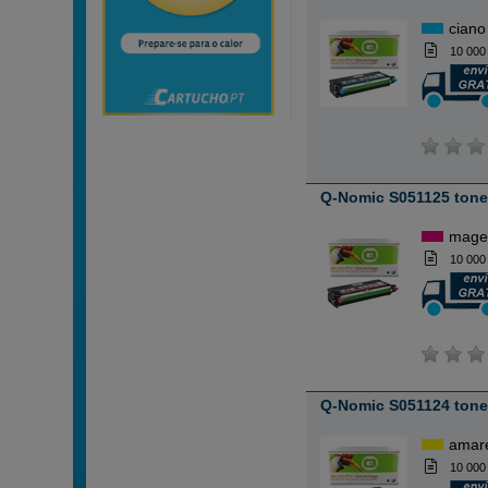
ciano
10 000
Q-Nomic S051125 tone
mage
10 000
Q-Nomic S051124 tone
amar
10 000