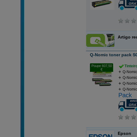
Artigo r
Q-Nomic toner pack S0
Poupe 607,50
Tintei
€
Q-Nomic
Q-Nomic
Q-Nomic
Q-Nomic
Pack
Epson