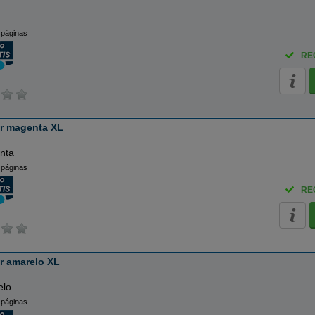
 páginas
RE
r magenta XL
nta
 páginas
RE
r amarelo XL
elo
 páginas