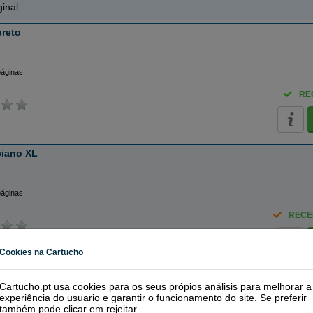
inal
preto
páginas
RE
ciano XL
páginas
RECE
Cookies na Cartucho
ciano
Cartucho.pt usa cookies para os seus própios análisis para melhorar a
experiência do usuario e garantir o funcionamento do site. Se preferir
também pode clicar em
rejeitar
.