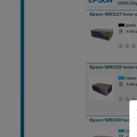
100% Orig
Epson S051127 toner 
preto
9 500 
Epson S051126 toner 
ciano
9 000 
Epson S051130 toner 
ciano