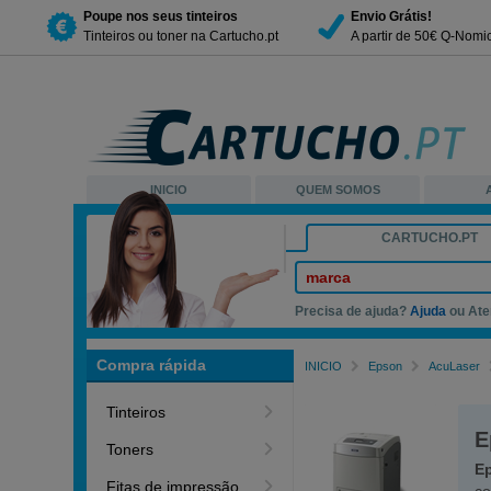
Poupe nos seus tinteiros
Envio Grátis!
Tinteiros ou toner na Cartucho.pt
A partir de 50€ Q-Nomi
INICIO
QUEM SOMOS
CARTUCHO.PT
marca
Precisa de ajuda?
Ajuda
ou Ate
Compra rápida
INICIO
Epson
AcuLaser
Tinteiros
E
Toners
E
Fitas de impressão