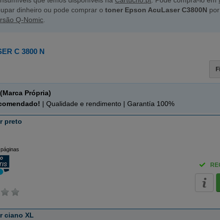
nsumíveis que temos disponíveis na
Cartucho.pt
. Pode comprá-lo em
upar dinheiro ou pode comprar o
toner Epson AcuLaser C3800N
por
rsão Q-Nomic
.
R C 3800 N
F
(Marca Própria)
ecomendado!
| Qualidade e rendimento | Garantía 100%
r preto
 páginas
RE
r ciano XL