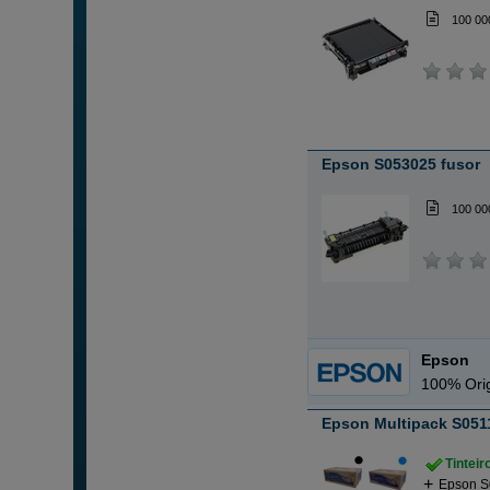
100 00
Epson S053025 fusor
100 00
Epson
100% Orig
Epson Multipack S0511
Tintei
Epson S