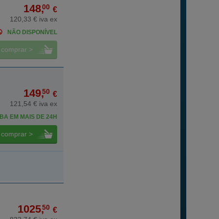
148,
00
€
120,33 € iva ex
NÃO DISPONÍVEL
comprar >
149,
50
€
121,54 € iva ex
BA EM MAIS DE 24H
comprar >
1025,
50
€