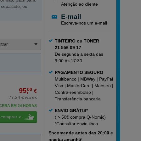
formato pack
para
Atenção ao cliente
 separado, ou
E-mail
Escreva-nos um e-mail
TINTEIRO ou TONER
iltrar
21 556 09 17
De segunda a sexta das
9:00 às 17:30
PAGAMENTO SEGURO
Multibanco | MBWay | PayPal |
Visa | MasterCard | Maestro |
95,
00
€
Contra-reembolso |
77,24 € iva ex
Transferência bancaria
CEBA EM 24 HORAS
ENVIO GRÁTIS*
comprar >
( > 50€ compra Q-Nomic)
*Consultar
envio ilhas
Encomende
antes das 20:00 e
receba amanhã
!