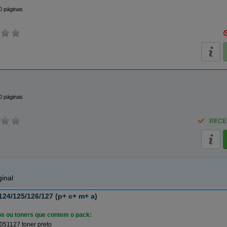
0 páginas
0 páginas
RECE
inal
24/125/126/127 (p+ c+ m+ a)
ros ou toners que contem o pack:
051127 toner preto