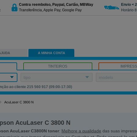
Contra reembolso, Paypal, Cartão, MBWay
Envio < 
c
Transferência, Apple Pay, Google Pay
Horário 8
AJUDA
A MINHA CONTA
TINTEIROS
IMPRES
tipo
modelo
nção ao cliente 215 560 917 (09:00-17:30)
AcuLaser C 3800 N
pson AcuLaser C 3800 N
pson AcuLaser C3800N toner
:
Melhore a qualidade
das suas impress