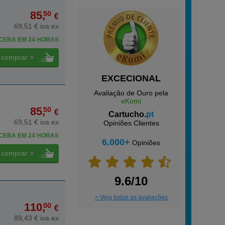
85,
50
€
69,51 € iva ex
CEBA EM 24 HORAS
comprar >
EXCECIONAL
Avaliação de Ouro pela
eKomi
85,
50
€
Cartucho.
pt
69,51 € iva ex
Opiniões Clientes
CEBA EM 24 HORAS
6.000+
Opiniões
comprar >
9.6/10
> Veja todas as avaliações
110,
00
€
89,43 € iva ex