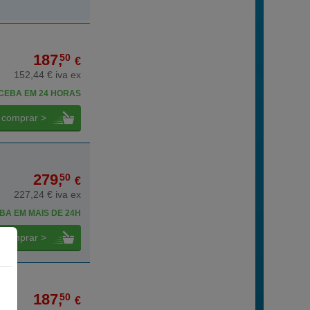
187,
50
€
152,44 € iva ex
CEBA EM 24 HORAS
comprar >
279,
50
€
227,24 € iva ex
BA EM MAIS DE 24H
comprar >
187,
50
€