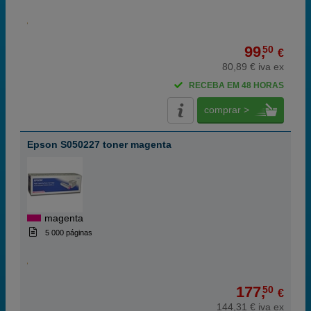
99,
50
€
80,89 € iva ex
RECEBA EM 48 HORAS
comprar >
Epson S050227 toner magenta
magenta
5 000 páginas
177,
50
€
144,31 € iva ex