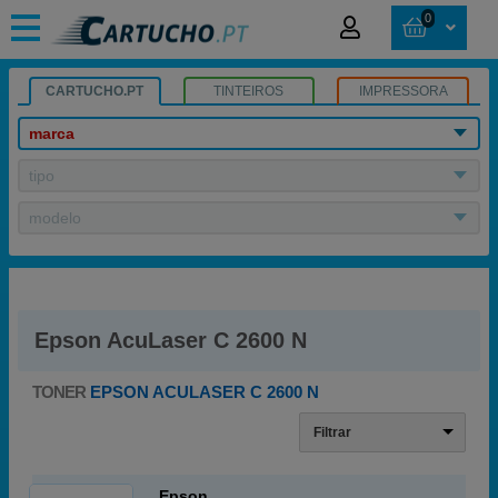
0
CARTUCHO.PT
TINTEIROS
IMPRESSORA
marca
tipo
modelo
Epson AcuLaser C 2600 N
TONER
EPSON ACULASER C 2600 N
Filtrar
Epson