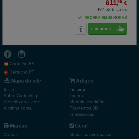
611,
95
€
497,52 € iva ex
RECEBA EM 48 HORAS
comprar >
Cartucho.ES
Cartucho.PT
Mapa do site
Artigos
Inicio
Tinteiros
Sobre Cartucho.pt
Toners
Atenção ao cliente
Material escritório
A minha conta
Filamentos 3D
Impressoras
Marcas
Geral
Canon
Mudar palavra-passe