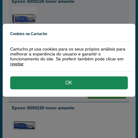
Epson S050226 toner amarelo
amarelo
Cookies na Cartucho
5 000 páginas
Cartucho.pt usa cookies para os seus própios análisis para
melhorar a experiência do usuario e garantir o
funcionamento do site. Se preferir também pode clicar em
rejeitar
.
177,
50
€
144,31 € iva ex
RECEBA EM 48 HORAS
OK
comprar >
Epson S050230 toner amarelo