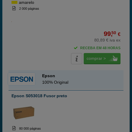
amarelo
2 000 páginas
99,
50
€
80,89 € iva ex
RECEBA EM 48 HORAS
comprar >
Epson
100% Original
Epson S053018 Fusor preto
80 000 páginas