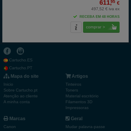
611,
95
€
497,52 € iva ex
RECEBA EM 48 HORAS
comprar >
Cartucho.ES
Cartucho.PT
Mapa do site
Artigos
Inicio
Tinteiros
Sobre Cartucho.pt
Toners
Atenção ao cliente
Material escritório
A minha conta
Filamentos 3D
Impressoras
Marcas
Geral
Canon
Mudar palavra-passe