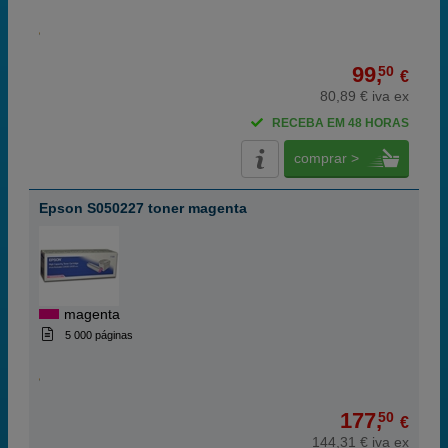
99,
50
€
80,89 € iva ex
RECEBA EM 48 HORAS
comprar >
Epson S050227 toner magenta
magenta
5 000 páginas
177,
50
€
144,31 € iva ex