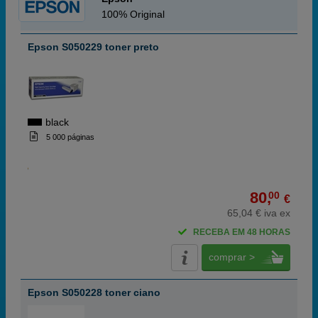
100% Original
Epson S050229 toner preto
black
5 000 páginas
80,
00
€
65,04 € iva ex
RECEBA EM 48 HORAS
comprar >
Epson S050228 toner ciano