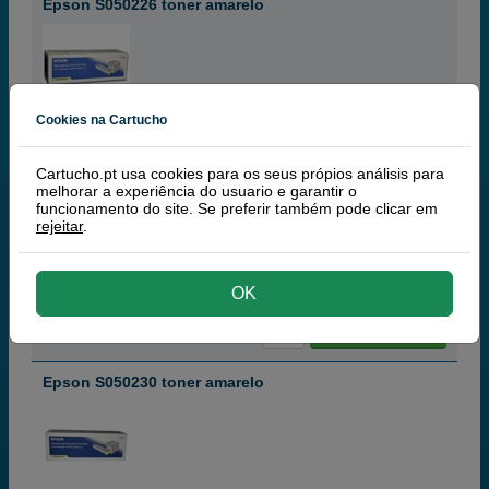
Epson S050226 toner amarelo
amarelo
Cookies na Cartucho
5 000 páginas
Cartucho.pt usa cookies para os seus própios análisis para
melhorar a experiência do usuario e garantir o
funcionamento do site. Se preferir também pode clicar em
rejeitar
.
177,
50
€
144,31 € iva ex
RECEBA EM 48 HORAS
OK
comprar >
Epson S050230 toner amarelo