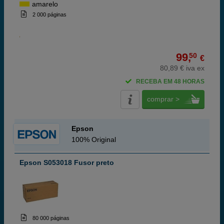
amarelo
2 000 páginas
99,
50
€
80,89 € iva ex
RECEBA EM 48 HORAS
comprar >
Epson
100% Original
Epson S053018 Fusor preto
80 000 páginas