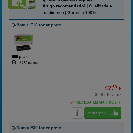
Artigo recomendado!
| Qualidade e
rendimento | Garantía 100%
Q-Nomic E16 toner preto
preto
2 250 páginas
47,
50
€
38,62 € iva ex
RECEBA EM MAIS DE 24H
comprar >
Q-Nomic E30 toner preto