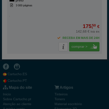
preto
3 000 páginas
175,
50
€
142,68 € iva ex
RECEBA EM MAIS DE 24H
comprar >
Cartucho.ES
Cartucho.PT
Mapa do site
Artigos
Inicio
Tinteiros
Sobre Cartucho.pt
Toners
Atenção ao cliente
Material escritório
A minha conta
Filamentos 3D