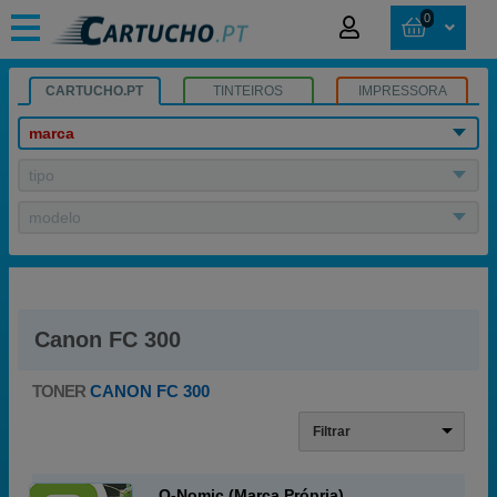
0
CARTUCHO.PT
TINTEIROS
IMPRESSORA
marca
tipo
modelo
Canon FC 300
TONER
CANON FC 300
Filtrar
Q-Nomic (Marca Própria)