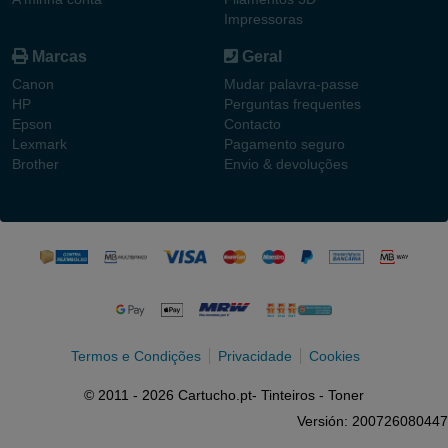
Impressoras
Marcas
Geral
Canon
Mudar palavra-passe
HP
Perguntas frequentes
Epson
Contacto
Lexmark
Pagamento seguro
Brother
Envio & devoluções
Termos e Condições
Privacidade
Cookies
© 2011 - 2026 Cartucho.pt- Tinteiros - Toner
Versión: 200726080447