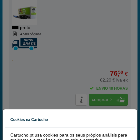
preto
4 500 páginas
76,
50
€
62,20 € iva ex
ENVIO 48 HORAS
comprar >
Canon
Cookies na Cartucho
100% Tinteiros Originais Canon
Cartucho.pt usa cookies para os seus própios análisis para
Canon E16 toner preto