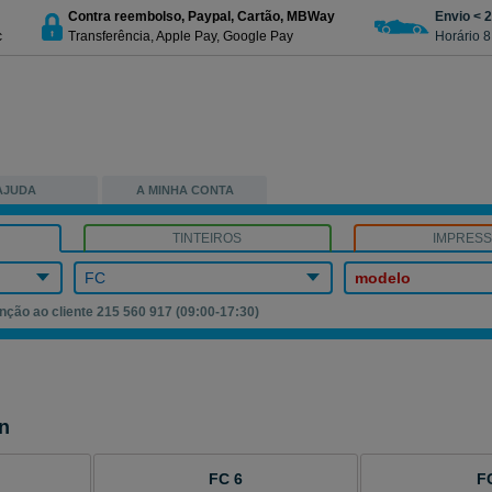
Contra reembolso, Paypal, Cartão, MBWay
Envio < 
c
Transferência, Apple Pay, Google Pay
Horário 8
AJUDA
A MINHA CONTA
TINTEIROS
IMPRES
FC
modelo
nção ao cliente 215 560 917 (09:00-17:30)
n
FC 6
F