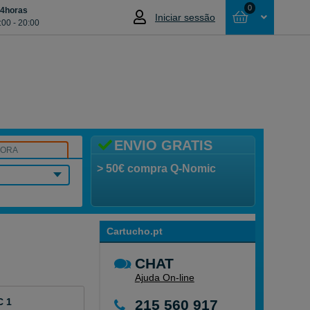
0
24horas
Iniciar sessão
:00 - 20:00
Cesta
NÃO SELECCIONOU NENHUM ARTIGO
ENVIO GRATIS
SORA
> 50€ compra Q-Nomic
Cartucho.pt
CHAT
Ajuda On-line
C 1
215 560 917