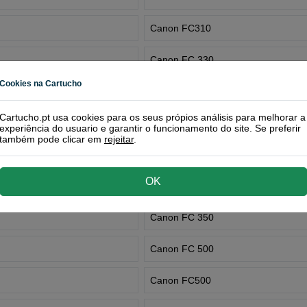
Canon FC310
Canon FC 330
Cookies na Cartucho
Canon FC330
Cartucho.pt usa cookies para os seus própios análisis para melhorar a
Canon FC 330 L
experiência do usuario e garantir o funcionamento do site. Se preferir
também pode clicar em
rejeitar
.
Canon FC 336
OK
Canon FC336
Canon FC 350
Canon FC 500
Canon FC500