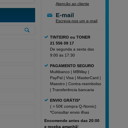
Atenção ao cliente
E-mail
Escreva-nos um e-mail
TINTEIRO ou TONER
21 556 09 17
De segunda a sexta das
9:00 às 17:30
PAGAMENTO SEGURO
Multibanco | MBWay |
PayPal | Visa | MasterCard |
Maestro | Contra-reembolso
| Transferência bancaria
ENVIO GRÁTIS*
( > 50€ compra Q-Nomic)
*Consultar
envio ilhas
Encomende
antes das 20:00
e receba amanhã
!