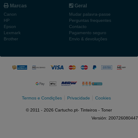
Marcas
Geral
Canon
Mudar palavra-passe
HP
Perguntas frequentes
Epson
Contacto
Lexmark
Pagamento seguro
Brother
Envio & devoluções
Termos e Condições
Privacidade
Cookies
© 2011 - 2026 Cartucho.pt- Tinteiros - Toner
Versión: 200726080447