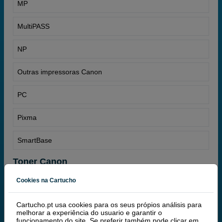
MP
MultiPASS
NP
Outras impressoras Canon
PC
Pixma
SmartBase
Toner Canon
Cookies na Cartucho
Cartucho.pt usa cookies para os seus própios análisis para
Toners Canon
claro que temos, no nosso grande catálogo de
melhorar a experiência do usuario e garantir o
referências, tanto toners originais Canon como compatíveis
funcionamento do site. Se preferir também pode clicar em