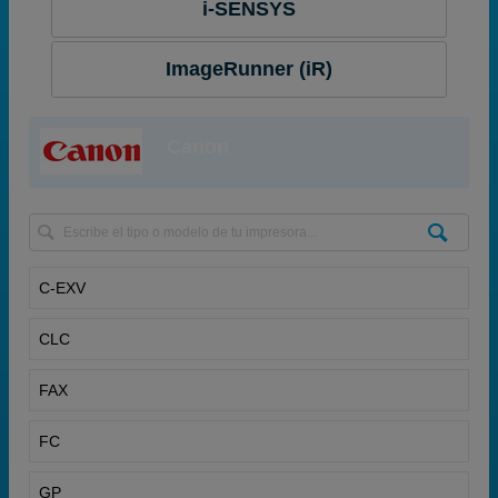
i-SENSYS
ImageRunner (iR)
Canon
C-EXV
CLC
FAX
FC
GP