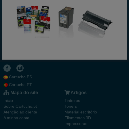
Cartucho.ES
Cartucho.PT
Mapa do site
Artigos
Inicio
Tinteiros
Sobre Cartucho.pt
Toners
Atenção ao cliente
Material escritório
A minha conta
Filamentos 3D
Impressoras