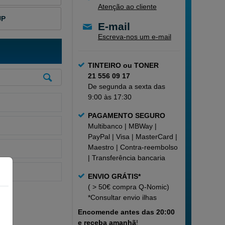
Atenção ao cliente
UP
E-mail
Escreva-nos um e-mail
TINTEIRO ou TONER
21 556 09 17
De segunda a sexta das
9:00 às 17:30
PAGAMENTO SEGURO
Multibanco | MBWay |
PayPal | Visa | MasterCard |
Maestro | Contra-reembolso
| Transferência bancaria
ENVIO GRÁTIS*
( > 50€ compra Q-Nomic)
*Consultar
envio ilhas
Encomende
antes das 20:00
e receba amanhã
!