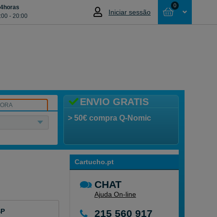
0
24horas
Iniciar sessão
:00 - 20:00
Cesta
NÃO SELECCIONOU NENHUM ARTIGO
ENVIO GRATIS
SORA
> 50€ compra Q-Nomic
Cartucho.pt
CHAT
Ajuda On-line
SP
215 560 917