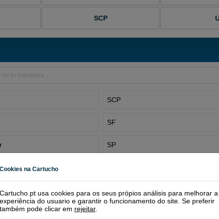
SCP
SCP
SF
r
SP
UP
Cookies na Cartucho
Cartucho.pt usa cookies para os seus própios análisis para melhorar a
experiência do usuario e garantir o funcionamento do site. Se preferir
também pode clicar em
rejeitar
.