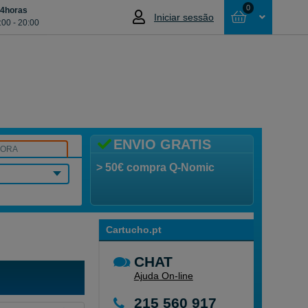
0
24horas
Iniciar sessão
:00 - 20:00
Cesta
NÃO SELECCIONOU NENHUM ARTIGO
ENVIO GRATIS
SORA
> 50€ compra Q-Nomic
Cartucho.pt
CHAT
Ajuda On-line
215 560 917