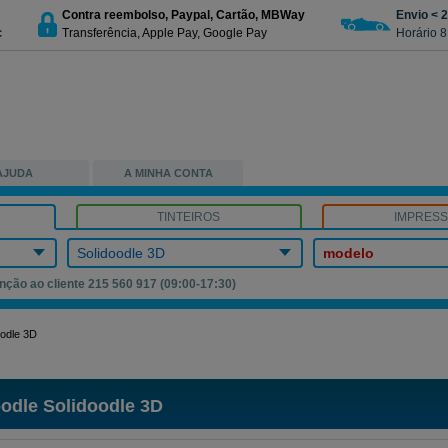
Contra reembolso, Paypal, Cartão, MBWay
Envio < 
c
Transferência, Apple Pay, Google Pay
Horário 8
AJUDA
A MINHA CONTA
TINTEIROS
IMPRES
Solidoodle 3D
modelo
nção ao cliente 215 560 917 (09:00-17:30)
oodle 3D
oodle Solidoodle 3D