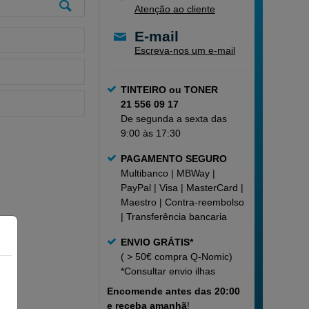
Atenção ao cliente
E-mail
Escreva-nos um e-mail
TINTEIRO ou TONER
21 556 09 17
De segunda a sexta das
9:00 às 17:30
PAGAMENTO SEGURO
Multibanco | MBWay |
PayPal | Visa | MasterCard |
Maestro | Contra-reembolso
| Transferência bancaria
ENVIO GRÁTIS*
( > 50€ compra Q-Nomic)
*Consultar
envio ilhas
Encomende
antes das 20:00
e receba amanhã
!