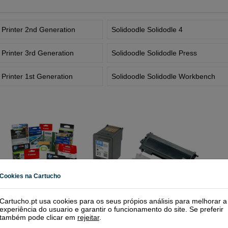
 Printer 2nd Generation
Solidoodle Solidodle 4
 Printer 3rd Generation
Solidoodle Solidodle Press
 Printer 1st Generation
Solidoodle Solidodle Workbench
Cookies na Cartucho
Cartucho.pt usa cookies para os seus própios análisis para melhorar a
experiência do usuario e garantir o funcionamento do site. Se preferir
também pode clicar em
rejeitar
.