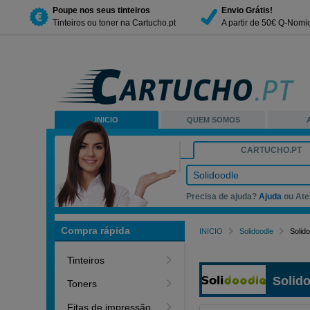
Poupe nos seus tinteiros
Envio Grátis!
Tinteiros ou toner na Cartucho.pt
A partir de 50€ Q-Nomi
INICIO
QUEM SOMOS
CARTUCHO.PT
Solidoodle
Precisa de ajuda?
Ajuda
ou Ate
Compra rápida
INICIO
Solidoodle
Solid
Tinteiros
Solid
Toners
Fitas de impressão