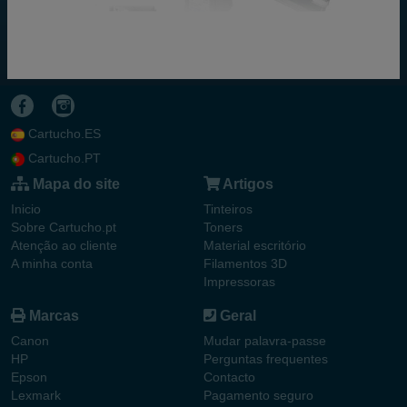
Cartucho.ES
Cartucho.PT
Mapa do site
Artigos
Inicio
Tinteiros
Sobre Cartucho.pt
Toners
Atenção ao cliente
Material escritório
A minha conta
Filamentos 3D
Impressoras
Marcas
Geral
Canon
Mudar palavra-passe
HP
Perguntas frequentes
Epson
Contacto
Lexmark
Pagamento seguro