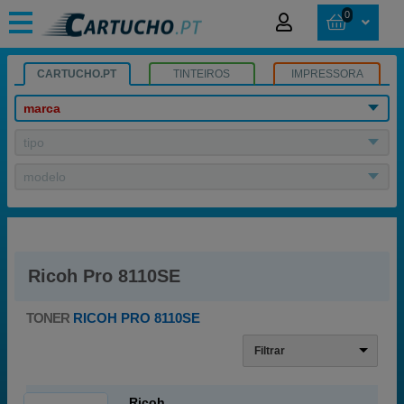
0
CARTUCHO.PT
TINTEIROS
IMPRESSORA
marca
tipo
modelo
Ricoh Pro 8110SE
TONER
RICOH PRO 8110SE
Filtrar
Ricoh