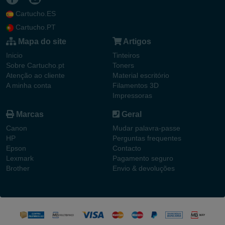
Cartucho.ES
Cartucho.PT
Mapa do site
Artigos
Inicio
Tinteiros
Sobre Cartucho.pt
Toners
Atenção ao cliente
Material escritório
A minha conta
Filamentos 3D
Impressoras
Marcas
Geral
Canon
Mudar palavra-passe
HP
Perguntas frequentes
Epson
Contacto
Lexmark
Pagamento seguro
Brother
Envio & devoluções