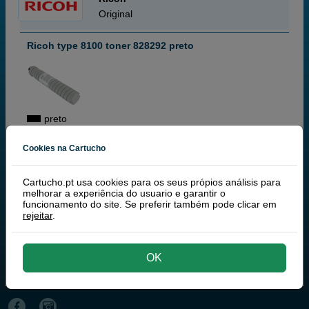
Original
Ricoh type 8100 toner 828292 preto
preto
82 000 páginas
Cookies na Cartucho
Cartucho.pt usa cookies para os seus própios análisis para
62,
50
melhorar a experiência do usuario e garantir o
€
funcionamento do site. Se preferir também pode clicar em
50,81 € iva ex
rejeitar
.
ENVIO 48 HORAS
comprar >
OK