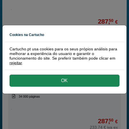
287,
50
€
233,74 € iva ex
Cookies na Cartucho
RECEBA EM MAIS DE 24H
comprar >
Cartucho.pt usa cookies para os seus própios análisis para
melhorar a experiência do usuario e garantir o
funcionamento do site. Se preferir também pode clicar em
Ricoh type IP C8500 toner amarelo
rejeitar
.
OK
amarelo
34 000 páginas
287,
50
€
233,74 € iva ex