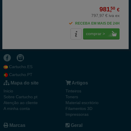
981,
50
€
797,97 € iva ex
RECEBA EM MAIS DE 24H
comprar >
Cartucho.ES
Cartucho.PT
Mapa do site
Artigos
Inicio
Tinteiros
Sobre Cartucho.pt
Toners
Atenção ao cliente
Material escritório
A minha conta
Filamentos 3D
Impressoras
Marcas
Geral