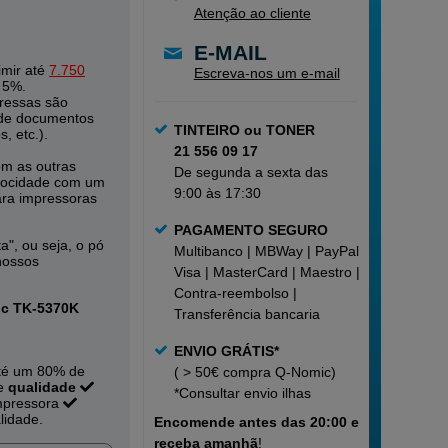
Atenção ao cliente
E-MAIL
mir até
7.750
Escreva-nos um e-mail
 5%.
ressas são
 de documentos
TINTEIRO ou TONER
, etc.).
21 556 09 17
om as outras
De segunda a sexta das
elocidade com um
9:00 às 17:30
ra impressoras
PAGAMENTO SEGURO
a", ou seja, o pó
Multibanco | MBWay | PayPal |
nossos
Visa | MasterCard | Maestro |
Contra-reembolso |
ic TK-5370K
Transferência bancaria
ENVIO GRÁTIS*
té um 80% de
( > 50€ compra Q-Nomic)
te
qualidade
*Consultar
envio ilhas
mpressora
lidade.
Encomende
antes das 20:00 e
receba amanhã
!