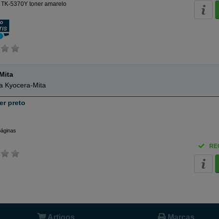
 TK-5370Y toner amarelo
Mita
da Kyocera-Mita
er preto
páginas
RE
Artigos
Marcas