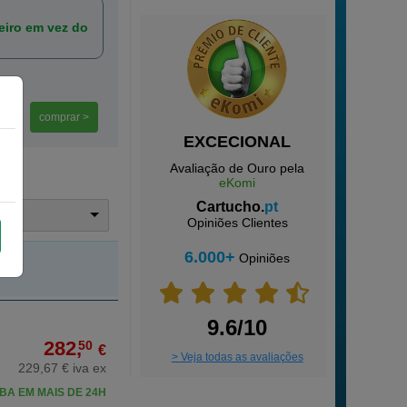
iro em vez do
comprar >
EXCECIONAL
Avaliação de Ouro pela
eKomi
Cartucho.
pt
trar
Opiniões Clientes
6.000+
Opiniões
9.6/10
282,
50
€
> Veja todas as avaliações
229,67 € iva ex
BA EM MAIS DE 24H