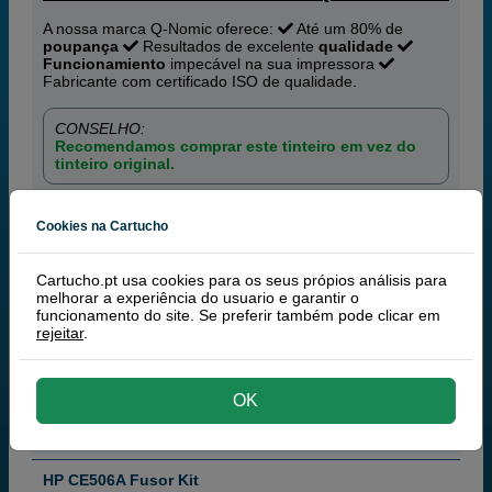
A nossa marca Q-Nomic oferece:
Até um 80% de
poupança
Resultados de excelente
qualidade
Funcionamiento
impecável na sua impressora
Fabricante com certificado ISO de qualidade.
CONSELHO:
Recomendamos comprar este tinteiro em vez do
tinteiro original.
Cookies na Cartucho
99,50 €
PVP
109,45 €
80,89 € iva ex
comprar >
Cartucho.pt usa cookies para os seus própios análisis para
melhorar a experiência do usuario e garantir o
TONER
Q-NOMIC CE506A KIT DE FUSOR
funcionamento do site. Se preferir também pode clicar em
rejeitar
.
Filtrar
OK
HP
100% Tinteiros Originais HP
HP CE506A Fusor Kit