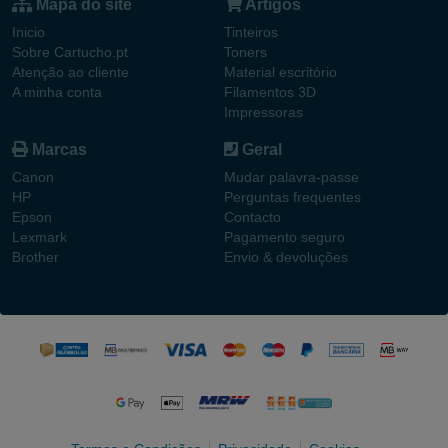
Mapa do site
Artigos
Inicio
Tinteiros
Sobre Cartucho.pt
Toners
Atenção ao cliente
Material escritório
A minha conta
Filamentos 3D
Impressoras
Marcas
Geral
Canon
Mudar palavra-passe
HP
Perguntas frequentes
Epson
Contacto
Lexmark
Pagamento seguro
Brother
Envio & devoluções