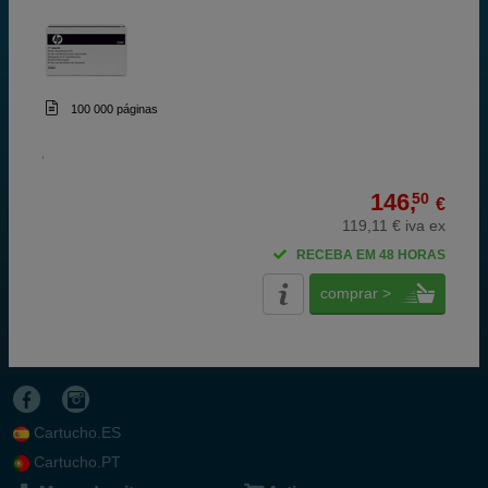
100 000 páginas
146,
50
€
119,11 € iva ex
RECEBA EM 48 HORAS
comprar >
Cartucho.ES
Cartucho.PT