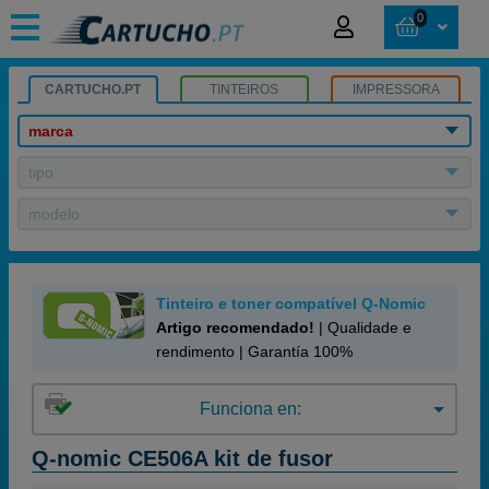
0
CARTUCHO.PT
TINTEIROS
IMPRESSORA
marca
tipo
modelo
Tinteiro e toner compatível Q-Nomic
Artigo recomendado!
| Qualidade e
rendimento | Garantía 100%
Funciona en:
Q-nomic CE506A kit de fusor