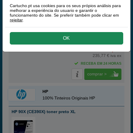
Tinteiros ou toners que contem o pack:
Cartucho.pt usa cookies para os seus própios análisis para
2x
Q-Nomic 90X toner (CE390X) preto XL
melhorar a experiência do usuario e garantir o
Pack
funcionamento do site. Se preferir também pode clicar em
rejeitar
.
OK
290,
00
€
235,77 € iva ex
RECEBA EM 24 HORAS
comprar >
HP
100% Tinteiros Originais HP
HP 90X (CE390X) toner preto XL