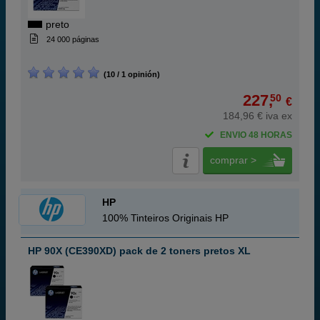
preto
24 000 páginas
(10 / 1 opinión)
227,
50
€
184,96 € iva ex
ENVIO 48 HORAS
comprar >
HP
100% Tinteiros Originais HP
HP 90X (CE390XD) pack de 2 toners pretos XL