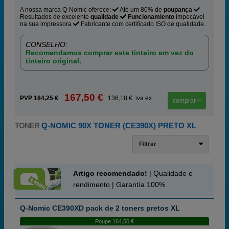
A nossa marca Q-Nomic oferece:
Até um 80% de
poupança
Resultados de excelente
qualidade
Funcionamiento
impecável
na sua impressora
Fabricante com certificado ISO de qualidade.
CONSELHO:
Recomendamos comprar este tinteiro em vez do
tinteiro original.
167,50 €
PVP
184,25 €
136,18 € iva ex
comprar >
TONER
Q-NOMIC 90X TONER (CE390X) PRETO XL
Filtrar
Artigo recomendado!
| Qualidade e
rendimento | Garantía 100%
Q-Nomic CE390XD pack de 2 toners pretos XL
Poupe 164,50 €