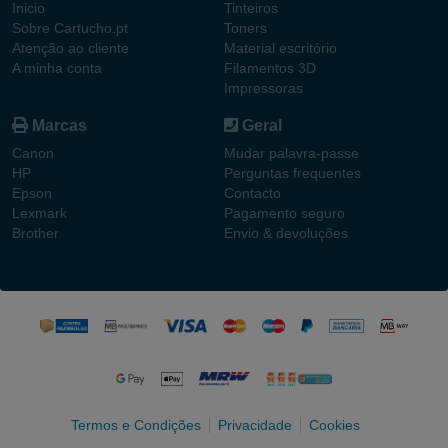
Inicio
Tinteiros
Sobre Cartucho.pt
Toners
Atenção ao cliente
Material escritório
A minha conta
Filamentos 3D
Impressoras
Marcas
Geral
Canon
Mudar palavra-passe
HP
Perguntas frequentes
Epson
Contacto
Lexmark
Pagamento seguro
Brother
Envio & devoluções
Termos e Condições
Privacidade
Cookies