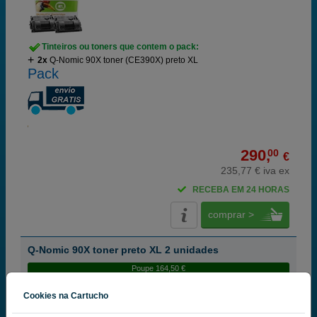
Tinteiros ou toners que contem o pack:
2x
Q-Nomic 90X toner (CE390X) preto XL
Pack
290,
00
€
235,77 € iva ex
RECEBA EM 24 HORAS
comprar >
Q-Nomic 90X toner preto XL 2 unidades
Poupe 164,50 €
Cookies na Cartucho