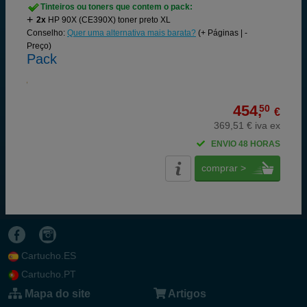
Tinteiros ou toners que contem o pack:
2x
HP 90X (CE390X) toner preto XL
Conselho:
Quer uma alternativa mais barata?
(+ Páginas | -
Preço)
Pack
454,
50
€
369,51 € iva ex
ENVIO 48 HORAS
comprar >
Cartucho.ES
Cartucho.PT
Mapa do site
Artigos