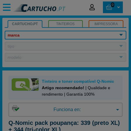
0
CARTUCHO.PT
TINTEIROS
IMPRESSORA
marca
tipo
modelo
Tinteiro e toner compatível Q-Nomic
Artigo recomendado!
| Qualidade e
rendimento | Garantía 100%
Funciona en:
Q-Nomic pack poupança: 339 (preto XL)
+ 344 (tri-color XL)