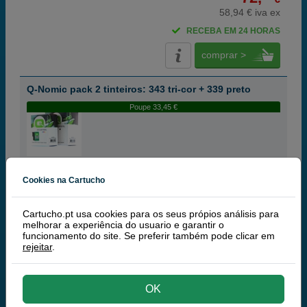
58,94 € iva ex
RECEBA EM 24 HORAS
comprar >
Q-Nomic pack 2 tinteiros: 343 tri-cor + 339 preto
Poupe 33,45 €
Tinteiros ou toners que contem o pack:
Q-Nomic 339 (C8767EE) tinteiro preto
25 ml
Cookies na Cartucho
Q-Nomic 343 (C8766EE) tinteiro tri-cor
13 ml
Pack
Cartucho.pt usa cookies para os seus própios análisis para
melhorar a experiência do usuario e garantir o
funcionamento do site. Se preferir também pode clicar em
rejeitar
.
67,
50
€
OK
54,88 € iva ex