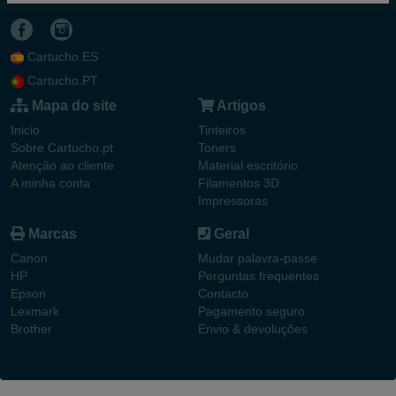
Cartucho.ES
Cartucho.PT
Mapa do site
Artigos
Inicio
Tinteiros
Sobre Cartucho.pt
Toners
Atenção ao cliente
Material escritório
A minha conta
Filamentos 3D
Impressoras
Marcas
Geral
Canon
Mudar palavra-passe
HP
Perguntas frequentes
Epson
Contacto
Lexmark
Pagamento seguro
Brother
Envio & devoluções