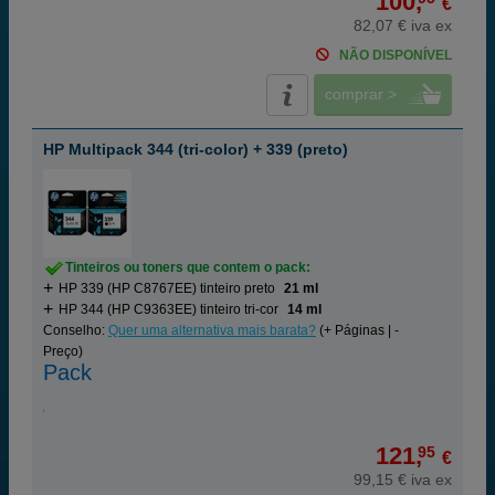
100,
€
82,07 € iva ex
NÃO DISPONÍVEL
comprar >
HP Multipack 344 (tri-color) + 339 (preto)
Tinteiros ou toners que contem o pack:
HP 339 (HP C8767EE) tinteiro preto
21 ml
HP 344 (HP C9363EE) tinteiro tri-cor
14 ml
Conselho:
Quer uma alternativa mais barata?
(+ Páginas | -
Preço)
Pack
121,
95
€
99,15 € iva ex