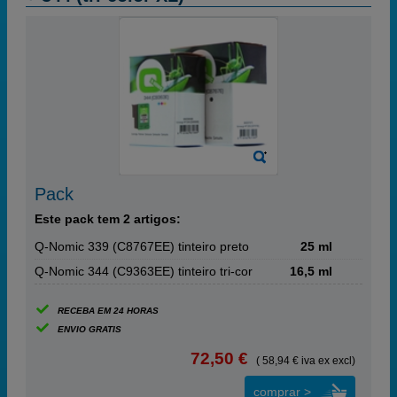
Pack
Este pack tem 2 artigos:
Q-Nomic 339 (C8767EE) tinteiro preto
25 ml
Q-Nomic 344 (C9363EE) tinteiro tri-cor
16,5 ml
RECEBA EM 24 HORAS
ENVIO GRATIS
72,50 €
( 58,94 € iva ex excl)
comprar >