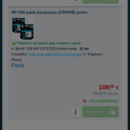
HP 339 pack poupança (C9504E) preto
Tinteiros ou toners que contem o pack:
2x
HP 339 (HP C8767EE) tinteiro preto
21 ml
Conselho:
Quer uma alternativa mais barata?
(+ Páginas | -
Preço)
Pack
109,
50
€
89,02 € iva ex
NÃO DISPONÍVEL
comprar >