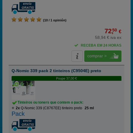
(10 / 1 opinión)
72,
50
€
58,94 € iva ex
RECEBA EM 24 HORAS
comprar >
Q-Nomic 339 pack 2 tinteiros (C9504E) preto
Poupe 37,00 €
Tinteiros ou toners que contem o pack:
2x
Q-Nomic 339 (C8767EE) tinteiro preto
25 ml
Pack