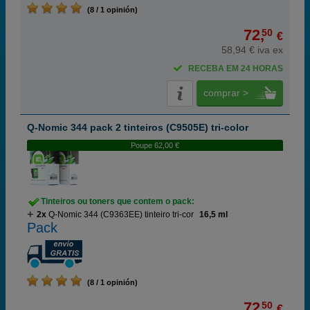
(8 / 1 opinión)
72,
50
€
58,94 € iva ex
RECEBA EM 24 HORAS
comprar >
Q-Nomic 344 pack 2 tinteiros (C9505E) tri-color
Poupe 62,00 €
Tinteiros ou toners que contem o pack:
2x
Q-Nomic 344 (C9363EE) tinteiro tri-cor
16,5 ml
Pack
(8 / 1 opinión)
72,
50
€