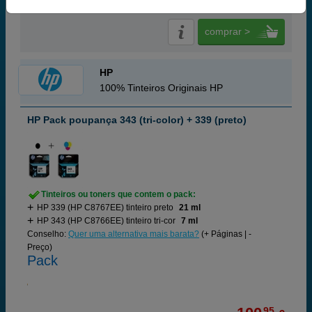
RECEBA EM 24 HORAS
comprar >
HP
100% Tinteiros Originais HP
HP Pack poupança 343 (tri-color) + 339 (preto)
Tinteiros ou toners que contem o pack:
HP 339 (HP C8767EE) tinteiro preto
21 ml
HP 343 (HP C8766EE) tinteiro tri-cor
7 ml
Conselho:
Quer uma alternativa mais barata?
(+ Páginas | -
Preço)
Pack
95